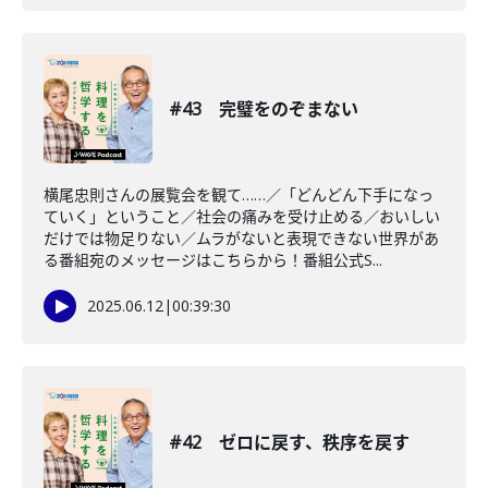
#43 完璧をのぞまない
横尾忠則さんの展覧会を観て……／「どんどん下手になっ
ていく」ということ／社会の痛みを受け止める／おいしい
だけでは物足りない／ムラがないと表現できない世界があ
る番組宛のメッセージはこちらから！番組公式S...
2025.06.12
|
00:39:30
#42 ゼロに戻す、秩序を戻す