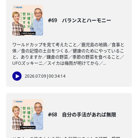
#69 バランスとハーモニー
ワールドカップを見て考えたこと／鹿児島の地鶏／食事と
体／食の記憶の土台をつくる／健康のためにやっているこ
と、ありますか／鎌倉の野菜／季節の野菜を食べること／
UFOズッキーニ／スイカは梅雨が明けてから／...
2026.07.09
|
00:34:14
#68 自分の手法があれば無限