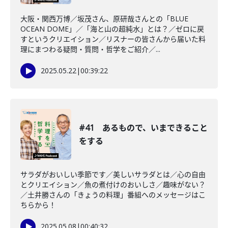
大阪・関西万博／坂茂さん、原研哉さんとの「BLUE
OCEAN DOME」／「海と山の超純水」とは？／ゼロに戻
すというクリエイション／リスナーの皆さんから届いた料
理にまつわる疑問・質問・哲学をご紹介／...
2025.05.22
|
00:39:22
#41 あるもので、いまできること
をする
サラダがおいしい季節です／美しいサラダとは／心の自由
とクリエイション／魚の煮付けのおいしさ／趣味がない？
／土井勝さんの「きょうの料理」番組へのメッセージはこ
ちらから！
2025.05.08
|
00:40:32