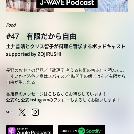
Food
#47 有限だから自由
土井善晴とクリス智子が料理を哲学するポッドキャスト
supported by ZOJIRUSHI
長野のおやきの発見／『論理学 考える技術の初歩』を読んで……
／すいかと渋谷／夏はスパイス／1時間半の朝ごはん／有限から
自由が生まれる
番組宛のメッセージは
こちら
からお待ちしています！
公式X
と
公式Instagram
のフォローもよろしくお願いします！
sns