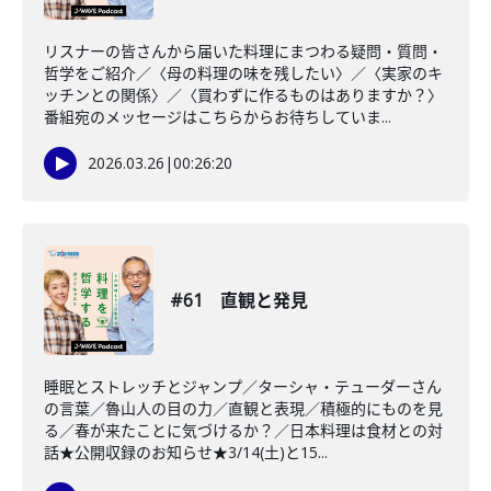
リスナーの皆さんから届いた料理にまつわる疑問・質問・
哲学をご紹介／〈母の料理の味を残したい〉／〈実家のキ
ッチンとの関係〉／〈買わずに作るものはありますか？〉
番組宛のメッセージはこちらからお待ちしていま...
2026.03.26
|
00:26:20
#61 直観と発見
睡眠とストレッチとジャンプ／ターシャ・テューダーさん
の言葉／魯山人の目の力／直観と表現／積極的にものを見
る／春が来たことに気づけるか？／日本料理は食材との対
話★公開収録のお知らせ★3/14(土)と15...