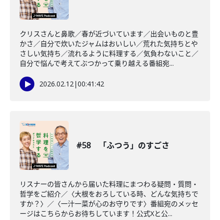
クリスさんと鼻歌／春が近づいています／出会いものと豊
かさ／自分で炊いたジャムはおいしい／荒れた気持ちとや
さしい気持ち／流れるように料理する／気負わないこと／
自分で悩んで考えてぶつかって乗り越える番組宛...
2026.02.12
|
00:41:42
#58 「ふつう」のすごさ
リスナーの皆さんから届いた料理にまつわる疑問・質問・
哲学をご紹介／〈大根をおろしている時、どんな気持ちで
すか？〉／〈一汁一菜が心のお守りです〉番組宛のメッセ
ージはこちらからお待ちしています！公式Xと公...