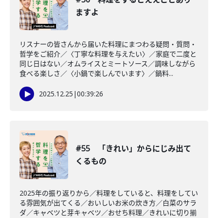
ますよ
リスナーの皆さんから届いた料理にまつわる疑問・質問・
哲学をご紹介／〈丁寧な料理を与えたい〉／家庭で二度と
同じ日はない／オムライスとミートソース／調味しながら
食べる楽しさ／〈小鍋で楽しんでいます〉／鍋料...
2025.12.25
|
00:39:26
#55 「きれい」からにじみ出て
くるもの
2025年の振り返りから／料理をしていると、料理をしてい
る雰囲気が出てくる／おいしいお米の炊き方／白菜のサラ
ダ／キャベツと芽キャベツ／おせち料理／きれいに切り揃