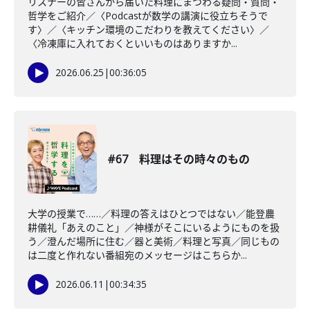
リスナーの皆さんから届いた料理にまつわる疑問・質問・
哲学をご紹介／〈Podcastが数学の講演に役立ちそうで
す〉／〈キッチン環境のこだわりを教えてください〉／
〈冷凍庫に入れておくといいものはありますか...
2026.06.25
|
00:36:05
#67 料理はその時々のもの
大学の授業で……／料理の答えはひとつではない／能登農
耕儀礼「あえのこと」／神様がそこにいるようにものを扱
う／澄んだ場所に住む／器と美術／料理と写真／同じもの
は二度と作れない番組宛のメッセージはこちらか...
2026.06.11
|
00:34:35