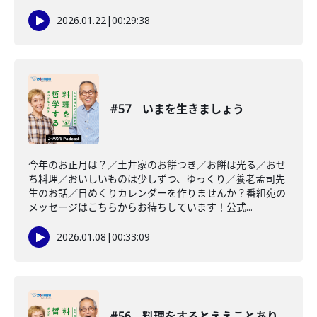
2026.01.22
|
00:29:38
#57 いまを生きましょう
今年のお正月は？／土井家のお餅つき／お餅は光る／おせ
ち料理／おいしいものは少しずつ、ゆっくり／養老孟司先
生のお話／日めくりカレンダーを作りませんか？番組宛の
メッセージはこちらからお待ちしています！公式...
2026.01.08
|
00:33:09
#56 料理をするとええことあり