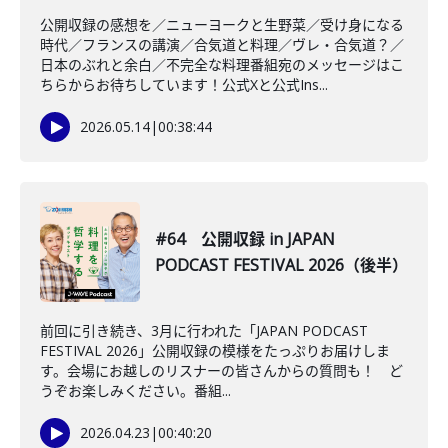
公開収録の感想を／ニューヨークと生野菜／受け身になる
時代／フランスの講演／合気道と料理／ヴレ・合気道？／
日本のぶれと余白／不完全な料理番組宛のメッセージはこ
ちらからお待ちしています！公式Xと公式Ins...
2026.05.14
|
00:38:44
#64 公開収録 in JAPAN
PODCAST FESTIVAL 2026（後半）
前回に引き続き、3月に行われた「JAPAN PODCAST
FESTIVAL 2026」公開収録の模様をたっぷりお届けしま
す。会場にお越しのリスナーの皆さんからの質問も！ ど
うぞお楽しみください。番組...
2026.04.23
|
00:40:20