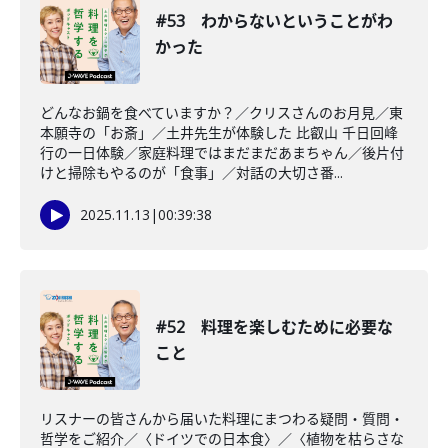
#53 わからないということがわ
かった
どんなお鍋を食べていますか？／クリスさんのお月見／東
本願寺の「お斎」／土井先生が体験した 比叡山 千日回峰
行の一日体験／家庭料理ではまだまだあまちゃん／後片付
けと掃除もやるのが「食事」／対話の大切さ番...
2025.11.13
|
00:39:38
#52 料理を楽しむために必要な
こと
リスナーの皆さんから届いた料理にまつわる疑問・質問・
哲学をご紹介／〈ドイツでの日本食〉／〈植物を枯らさな