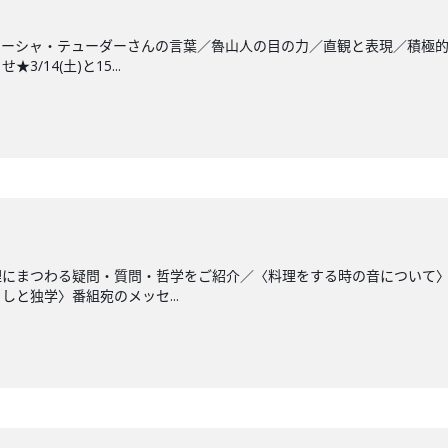
ターシャ・テューダーさんの言葉／魯山人の目の力／直観と表現／積極
/14(土)と15...
理にまつわる疑問・質問・哲学をご紹介／〈料理をする時の音について
と独学〉番組宛のメッセ...