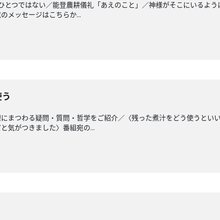
はひとつではない／能登農耕儀礼「あえのこと」／神様がそこにいるよう
メッセージはこちらか...
使う
理にまつわる疑問・質問・哲学をご紹介／〈残った煮汁をどう使うとい
気がつきました〉番組宛の...