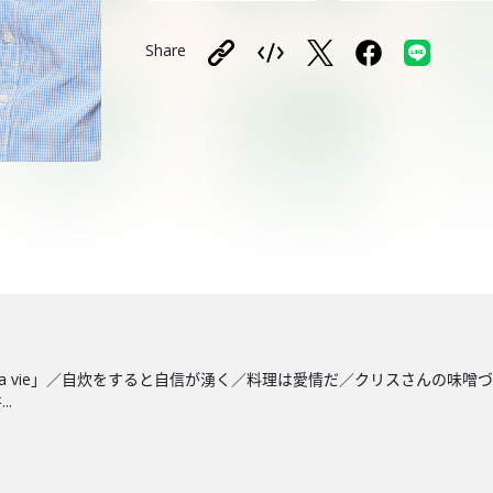
Share
'est la vie」／自炊をすると自信が湧く／料理は愛情だ／クリスさ
.