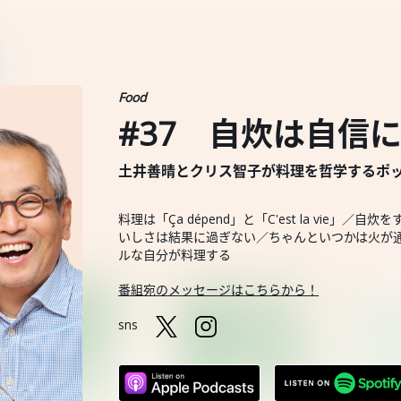
Food
#37 自炊は自信
土井善晴とクリス智子が料理を哲学するポッドキャスト
料理は「Ça dépend」と「C'est la vi
いしさは結果に過ぎない／ちゃんといつかは火が
ルな自分が料理する
番組宛のメッセージはこちらから！
sns