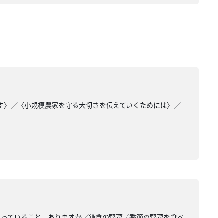
ます〉／〈小規模農家を守る大切さを伝えていくためには〉／
やっていること、ありますか／鎌倉の野菜／季節の野菜を食べ