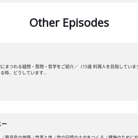
Other Episodes
にまつわる疑問・質問・哲学をご紹介／〈15歳 料理人を目指してい
時、どうしています...
ニー
と／鹿児島の地鶏／食事と体／食の記憶の土台をつくる／健康のために