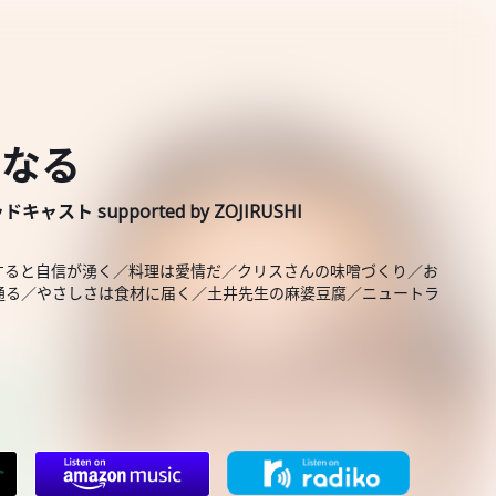
になる
 supported by ZOJIRUSHI
e」／自炊をすると自信が湧く／料理は愛情だ／クリスさんの味噌づくり／お
通る／やさしさは食材に届く／土井先生の麻婆豆腐／ニュートラ