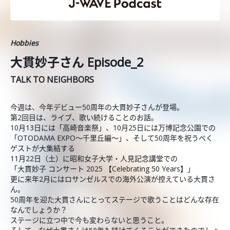
Hobbies
大貫妙子さん Episode_2
TALK TO NEIGHBORS
今週は、今年デビュー50周年の大貫妙子さんが登場。
第2回目は、ライブ、歌い続けることのお話。
10月13日には「高崎音楽祭」、10月25日には万博記念公園での
「OTODAMA EXPO〜千里丘編〜」、そして50周年を祝うべく
ゲストが大集結する
11月22日（土）に昭和女子大学・人見記念講堂での
「大貫妙子 コンサート 2025 【Celebrating 50 Years】」
更に来年2月にはロサンゼルスでの海外公演が控えている大貫さ
ん。
50周年を迎た大貫さんにとってステージで歌うことはどんな存在
なんでしょうか？
ステージに立つ中で今も変わらないと思うこと。