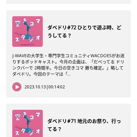
ダベドリ#72 ひとりで遊ぶ時、ど
うしてる？
J-WAVEの大学生・専門学生コミュニティWACDOESがお送
りするポッドキャスト。今月の企画は、「だべってる ドリ
ンクバーで 2時間半。今日の空きコマ 勝ち確定。」略して
ダベドリ。今回のテーマは「...
2023.10.13
|
00:14:02
ダベドリ#71 地元のお祭り、行っ
てる？