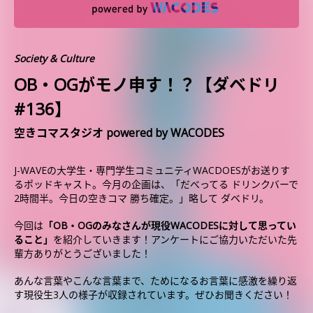
Society & Culture
OB・OGがモノ申す！？【ダベドリ
#136】
空きコマスタジオ powered by WACODES
J-WAVEの大学生・専門学生コミュニティWACDOESがお送りす
るポッドキャスト。今月の企画は、「だべってる ドリンクバーで
2時間半。今日の空きコマ 勝ち確定。」略して ダベドリ。
今回は
「OB・OGのみなさんが現役WACODESに対して思ってい
ること」
を紹介していきます！アンケートにご協力いただいた先
輩方ありがとうございました！
あんな言葉やこんな言葉まで、ためになるお言葉に感激を繰り返
す現役生3人の様子が収録されています。ぜひお聞きください！