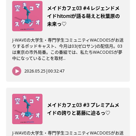
メイドカフェ03 #4 レジェンドメ
イドhitomiが語る萌えと秋葉原の
未来っ♡
J-WAVEの大学生・専門学生コミュニティWACDOESがお送
りするポッドキャスト、今月は03(ゼロサン)の配信月。03
は東京の市外局番。この番組では、私たちWACODESが夢
中になっていることを取材...
2026.05.25
|
00:32:47
メイドカフェ03 #3 プレミアムメ
イドの誇りと葛藤に迫るっ♡
J-WAVEの大学生・専門学生コミュニティWACDOESがお送