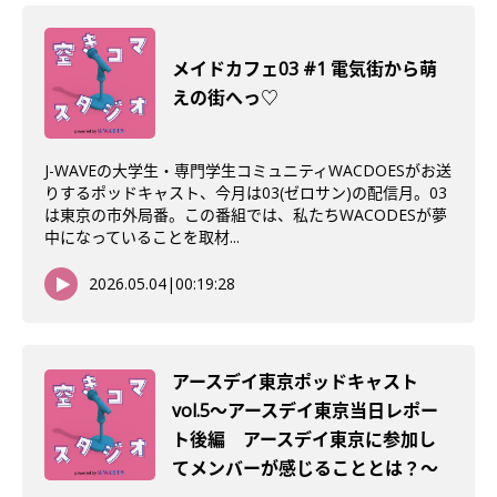
メイドカフェ03 #1 電気街から萌
えの街へっ♡
J-WAVEの大学生・専門学生コミュニティWACDOESがお送
りするポッドキャスト、今月は03(ゼロサン)の配信月。03
は東京の市外局番。この番組では、私たちWACODESが夢
中になっていることを取材...
2026.05.04
|
00:19:28
アースデイ東京ポッドキャスト
vol.5〜アースデイ東京当日レポー
ト後編 アースデイ東京に参加し
てメンバーが感じることとは？〜