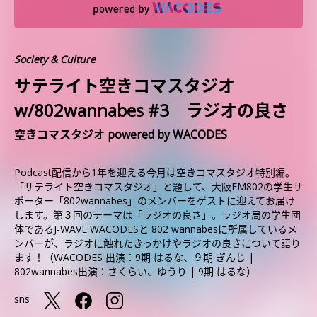
Society & Culture
サテライト空きコマスタジオ
w/802wannabes #3 ラジオの良さ
空きコマスタジオ powered by WACODES
Podcast配信から1年を迎える今月は空きコマスタジオ特別編。
「サテライト空きコマスタジオ」と題して、大阪FM802の学生サ
ポーター「802wannabes」のメンバーをゲストに迎えてお届け
します。第３回のテーマは「ラジオの良さ」。ラジオ局の学生団
体であるJ-WAVE WACODESと 802 wannabesに所属しているメ
ンバーが、ラジオに触れたきっかけやラジオの良さについて語り
ます！（WACODES 出演：9期 はるな、９期 ぎんじ |
802wannabes出演：さくらい、ゆうり | 9期 はるな）
sns