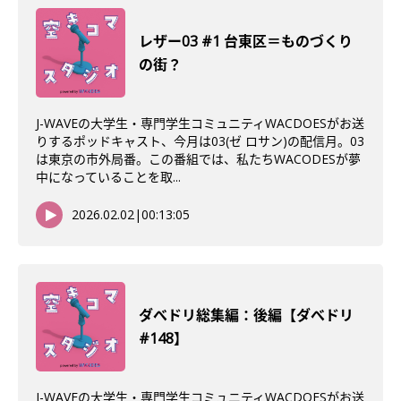
レザー03 #1 台東区＝ものづくり
の街？
J-WAVEの大学生・専門学生コミュニティWACDOESがお送
りするポッドキャスト、今月は03(ゼ ロサン)の配信月。03
は東京の市外局番。この番組では、私たちWACODESが夢
中になっていることを取...
2026.02.02
|
00:13:05
ダべドリ総集編：後編【ダべドリ
#148】
J-WAVEの大学生・専門学生コミュニティWACDOESがお送