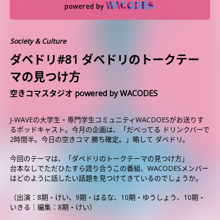
Society & Culture
ダベドリ#81 ダベドリのトークテー
マの見つけ方
空きコマスタジオ powered by WACODES
J-WAVEの大学生・専門学生コミュニティWACDOESがお送りす
るポッドキャスト。今月の企画は、「だべってる ドリンクバーで
2時間半。今日の空きコマ 勝ち確定。」略して ダベドリ。
今回のテーマは、「ダベドリのトークテーマの見つけ方」
台本なしでただひたすら語り合うこの番組、WACODESメンバー
はどのように話したい話題を見つけてきているのでしょうか。
（出演：8期・けい、9期・はるな、10期・ゆうしょう、10期・
いきる｜編集：8期・けい）