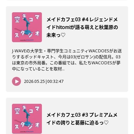
メイドカフェ03 #4 レジェンドメ
イドhitomiが語る萌えと秋葉原の
未来っ♡
J-WAVEの大学生・専門学生コミュニティWACDOESがお送
りするポッドキャスト、今月は03(ゼロサン)の配信月。03
は東京の市外局番。この番組では、私たちWACODESが夢
中になっていることを取材...
2026.05.25
|
00:32:47
メイドカフェ03 #3 プレミアムメ
イドの誇りと葛藤に迫るっ♡