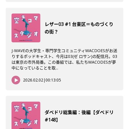
レザー03 #1 台東区＝ものづくり
の街？
J-WAVEの大学生・専門学生コミュニティWACDOESがお送
りするポッドキャスト、今月は03(ゼ ロサン)の配信月。03
は東京の市外局番。この番組では、私たちWACODESが夢
中になっていることを取...
2026.02.02
|
00:13:05
ダべドリ総集編：後編【ダべドリ
#148】