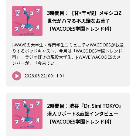
3時間目：【甘×辛×酸】メキシコZ
世代がハマる不思議なお菓子
【WACODES学園トレンド科】
J-WAVEの大学生・専門学生コミュニティWACDOESがお送
りするポッドキャスト、今月は「WACODES学園トレンド
科」。ラジオ好きの現役大学生、J-WAVE WACODESのメ
ンバーが、「今来てい...
2026.06.22
|
00:11:01
2時間目：渋谷『Dr. Simi TOKYO』
潜入リポート&直撃インタビュー
【WACODES学園トレンド科】