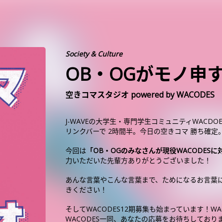
Society & Culture
OB・OGがモノ申
空きコマスタジオ powered by WACODES
J-WAVEの大学生・専門学生コミュニティWACD
リンクバーで 2時間半。今日の空きコマ 勝ち確定
今回は
「OB・OGのみなさんが現役WACODES
力いただいた先輩方ありがとうございました！
あんな言葉やこんな言葉まで、ためになるお言葉
きください！
そしてWACODES12期募集も始まっています！W
WACODES一同、あなたの応募をお待ちしており