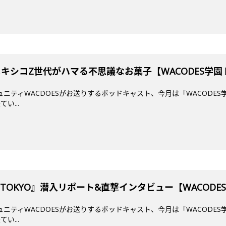
メキシコZ世代がハマる不思議なお菓子【WACODES学
ミュニティWACDOESがお送りするポッドキャスト、今月は「WACODES
い...
mi TOKYO』潜入リポート&直撃インタビュー【WACOD
ミュニティWACDOESがお送りするポッドキャスト、今月は「WACODES
い...