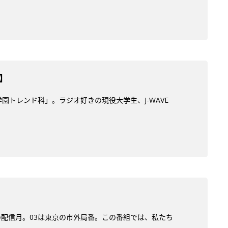
】
学園トレンド科」。ラジオ好きの現役大学生、J-WAVE
)の配信月。03は東京の市外局番。この番組では、私たち