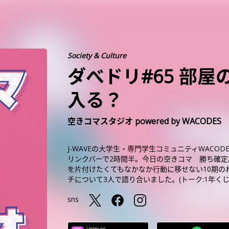
Society & Culture
ダべドリ#65 部
入る？
空きコマスタジオ powered by WACODES
J-WAVEの大学生・専門学生コミュニティWAC
リンクバーで2時間半。今日の空
を片付けたくてもなかなか行動に移せない10期の
チについて3人で語り合いました。(トーク:1年くじ
sns