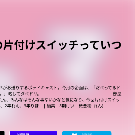
屋の片付けスイッチっていつ
ODESがお送りするポッドキャスト。今月の企画は、「だべってるド
きコマ 勝ち確定。」略してダべドリ。 部屋
れん、みんなはそんな事ないかなと気になり、今回片付けスイッ
、2年れん、3年りほ | 編集 8期けい 概要欄: れん)