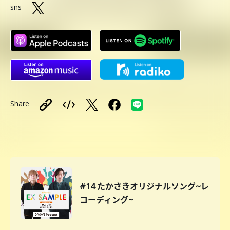
sns
Share
#14 たかさきオリジナルソング~レ
コーディング~