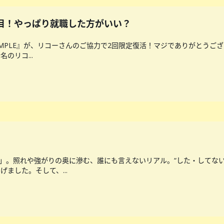
E 1回目！やっぱり就職した方がいい？
SAMPLE』が、リコーさんのご協力で2回限定復活！マジでありがとうご
のリコ...
？」。照れや強がりの奥に滲む、誰にも言えないリアル。“した・してな
ました。そして、...