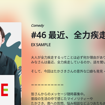
Comedy
#46 最近、全力疾
EX SAMPLE
大人が全力疾走するってことは必ず何か理由があ
みなさんは最近、全力疾走しているのか、話を聞
そして、今回はたかさきさんの意外な口癖も発見
＝＝＝＝＝＝＝＝＝＝
皆さんからのメッセージ随時募集中。
普段の生活の中で感じたマイノリティーや
たかさき、南への質問、悩み相談などふつおたも