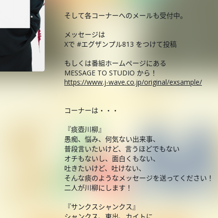
そして各コーナーへのメールも受付中。
メッセージは
Xで #エグザンプル813 をつけて投稿
もしくは番組ホームページにある
MESSAGE TO STUDIO から！
https://www.j-wave.co.jp/original/exsample/
コーナーは・・・
『痰壺川柳』
愚痴、悩み、何気ない出来事、
普段言いたいけど、言うほどでもない
オチもないし、面白くもない、
吐きたいけど、吐けない、
そんな痰のようなメッセージを送ってください！
二人が川柳にします！
『サンクスシャンクス』
シャンクス、東出、カイトに