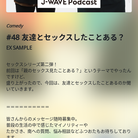
Comedy
#48 友達とセックスしたことある？
EX SAMPLE
セックスシリーズ第二弾！
前回は「親のセックス見たことある？」というテーマでやったん
ですけど、
盛り上がったので、今回は、友達とセックスしたことあるのか聞
いていきます。
＝＝＝＝＝＝＝＝＝＝
皆さんからのメッセージ随時募集中。
普段の生活の中で感じたマイノリティーや
たかさき、南への質問、悩み相談などふつおたもお待ちしており
ます。