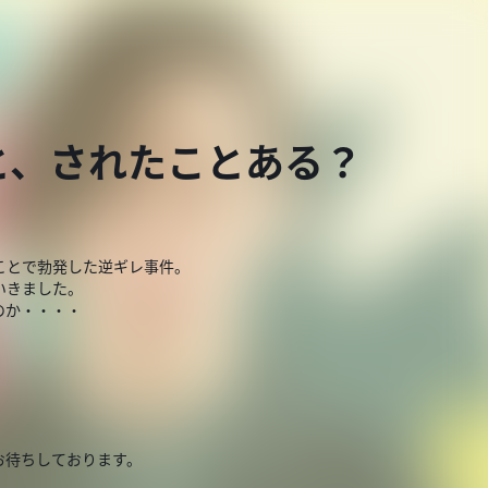
こと、されたことある？
ことで勃発した逆ギレ事件。
いきました。
のか・・・・
お待ちしております。