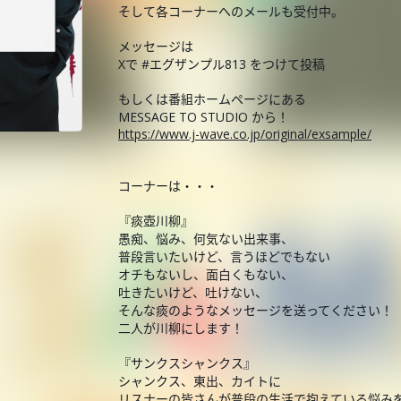
そして各コーナーへのメールも受付中。
メッセージは
Xで #エグザンプル813 をつけて投稿
もしくは番組ホームページにある
MESSAGE TO STUDIO から！
https://www.j-wave.co.jp/original/exsample/
コーナーは・・・
『痰壺川柳』
愚痴、悩み、何気ない出来事、
普段言いたいけど、言うほどでもない
オチもないし、面白くもない、
吐きたいけど、吐けない、
そんな痰のようなメッセージを送ってください！
二人が川柳にします！
『サンクスシャンクス』
シャンクス、東出、カイトに
リスナーの皆さんが普段の生活で抱えている悩み