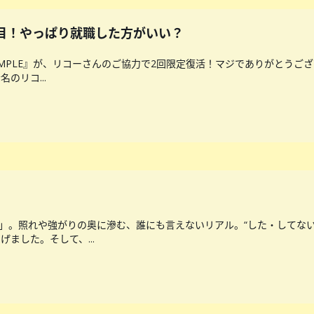
E 1回目！やっぱり就職した方がいい？
SAMPLE』が、リコーさんのご協力で2回限定復活！マジでありがとうご
のリコ...
？」。照れや強がりの奥に滲む、誰にも言えないリアル。“した・してな
ました。そして、...