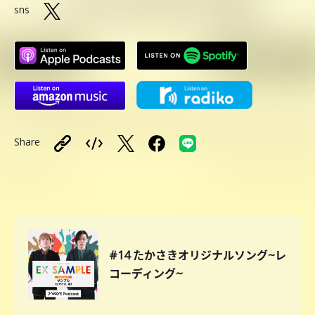
sns
Share
#14 たかさきオリジナルソング~レ
コーディング~