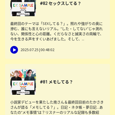
#82 セックスしてる？
最終回のテーマは「SEXしてる？」。照れや強がりの奥に
滲む、誰にも言えないリアル。“した・してない”じゃ測れ
ない、関係性と心の距離。くだらなさと誠実さの両輪で、
今を生きる声をすくいあげました。そして、...
2025.07.25
|
00:48:02
#81 メモしてる？
小説家デビューを果たした南さん＆最終回目前のたかさき
さんが語る「メモしてる？」。日記・ネタ帳・夢日記…あ
なたの“メモ事情”は？リスナーのリアルな記録も多数紹