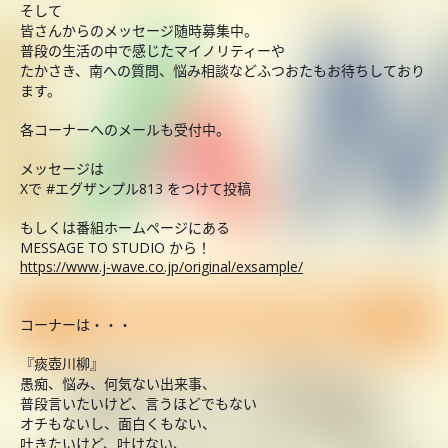
そして
皆さんからのメッセージ随時募集中。
普段の生活の中で感じたマイノリティーや
たかさき、南への質問、悩み相談などふつおたもお待ちしており
ます。
各コーナーへのメールも受付中。
メッセージは
Xで #エグザンプル813 をつけて投稿
もしくは番組ホームページにある
MESSAGE TO STUDIO から！
https://www.j-wave.co.jp/original/exsample/
コーナーは・・・
『痰壺川柳』
愚痴、悩み、何気ない出来事、
普段言いたいけど、言うほどでもない
オチもないし、面白くもない、
吐きたいけど、吐けない、