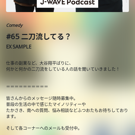
Comedy
#65 二刀流してる？
EX SAMPLE
仕事の副業など、大谷翔平ばりに、
何かと何かの二刀流をしている人の話を聞いていきました！
＝＝＝＝＝＝＝＝＝＝
皆さんからのメッセージ随時募集中。
普段の生活の中で感じたマイノリティーや
たかさき、南への質問、悩み相談などふつおたもお待ちしており
ます。
そして各コーナーへのメールも受付中。