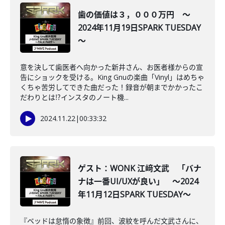
歯の価値は３，０００万円 ～
2024年11月19日SPARK TUESDAY
～
意を決して歯医者へ向かった新井さん、お医者様からの宣
告にショックを受ける。King Gnuの楽曲「Vinyl」はめちゃ
くちゃ苦労してできた曲だった！録音が朝までかかったこ
だわりとは⁉インスタのノート機...
2024.11.22
|
00:33:32
ゲスト：WONK 江﨑文武 「バナ
ナは一番UI/UXが良い」 ～2024
年11月12日SPARK TUESDAY～
『ベッドは怠惰の象徴』前回、波紋を呼んだ文武さんに、