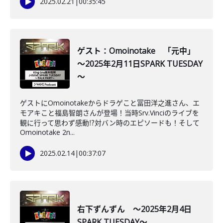
2025.02.21
|
00:35:45
ゲスト：Omoinotake 「元中」
～2025年2月11日SPARK TUESDAY
～
ゲストにOmoinotakeからドラゲこと冨田洋之進さん、エ
モアキこと福島智朗さんが登場！当時Srv.Vinciのライブを
観に行って思わず感動⁉対バン時のエピソードも！そして
Omoinotake 2n...
2025.02.14
|
00:37:07
右下ずんずん ～2025年2月4日
SPARK TUESDAY～