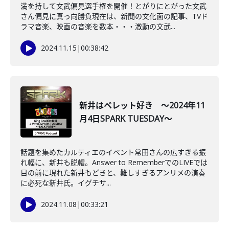
満を持して文武偏見選手権を開催！とがりにとがった文武
さん偏見に真っ向勝負現在は、新聞の文化面の記事、TVド
ラマ音楽、映画の音楽を数本・・・激動の文武...
2024.11.15
|
00:38:42
新井はペレット好き ～2024年11
月4日SPARK TUESDAY～
話題を集めたカルティエのイベント常田さんの広すぎる振
れ幅に、新井も脱帽。Answer to RememberでのLIVEでは
目の前に現れた新井もどきと、難しすぎるアンリメの演奏
に必死な新井氏。イグチサ...
2024.11.08
|
00:33:21