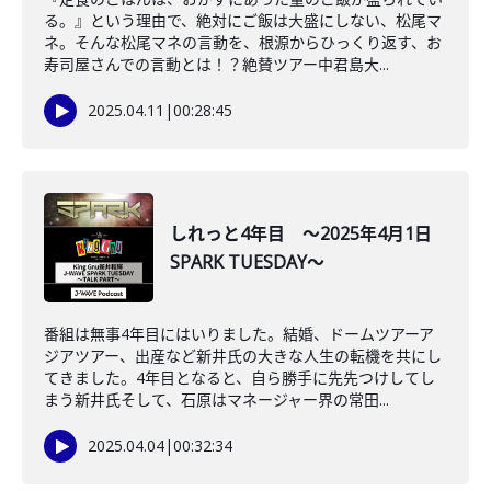
る。』という理由で、絶対にご飯は大盛にしない、松尾マ
ネ。そんな松尾マネの言動を、根源からひっくり返す、お
寿司屋さんでの言動とは！？絶賛ツアー中君島大...
2025.04.11
|
00:28:45
しれっと4年目 ～2025年4月1日
SPARK TUESDAY～
番組は無事4年目にはいりました。結婚、ドームツアーア
ジアツアー、出産など新井氏の大きな人生の転機を共にし
てきました。4年目となると、自ら勝手に先先つけしてし
まう新井氏そして、石原はマネージャー界の常田...
2025.04.04
|
00:32:34