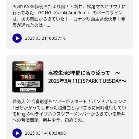
火曜SPARK恒例おたより回！・新井、松尾マネとサウナに
行ってみた・GONG -Kazuki Arai Remix- のベースライン
は、あの楽曲からきていた！・コナン映画主題歌決定！発
表が遅れたのは・...
2025.03.21
|
00:37:16
高校生活3年間に寄り添って ～
2025年3月11日SPARK TUESDAY～
君島大空 合奏形態もツアーがスタート！バンドアレンジに
1日もかかってしまった超難曲とは⁉さらに同時進行してい
るKing Gnuライブハウスツアーメンバーからきている新井
への苦情問題。新井少年、初めての...
2025.03.14
|
00:34:00