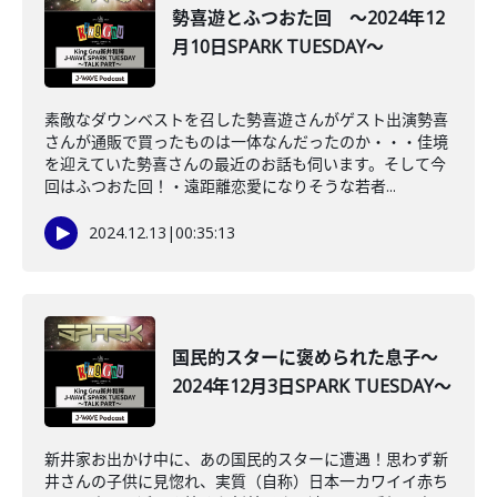
勢喜遊とふつおた回 ～2024年12
月10日SPARK TUESDAY～
素敵なダウンベストを召した勢喜遊さんがゲスト出演勢喜
さんが通販で買ったものは一体なんだったのか・・・佳境
を迎えていた勢喜さんの最近のお話も伺います。そして今
回はふつおた回！・遠距離恋愛になりそうな若者...
2024.12.13
|
00:35:13
国民的スターに褒められた息子～
2024年12月3日SPARK TUESDAY～
新井家お出かけ中に、あの国民的スターに遭遇！思わず新
井さんの子供に見惚れ、実質（自称）日本一カワイイ赤ち