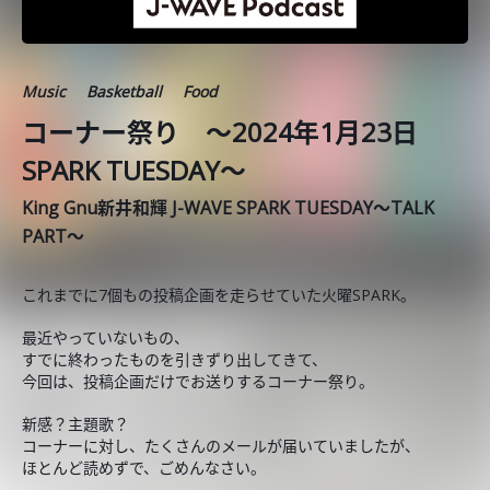
Music
Basketball
Food
コーナー祭り ～2024年1月23日
SPARK TUESDAY～
King Gnu新井和輝 J-WAVE SPARK TUESDAY～TALK
PART～
これまでに7個もの投稿企画を走らせていた火曜SPARK。
最近やっていないもの、
すでに終わったものを引きずり出してきて、
今回は、投稿企画だけでお送りするコーナー祭り。
新感？主題歌？
コーナーに対し、たくさんのメールが届いていましたが、
ほとんど読めずで、ごめんなさい。