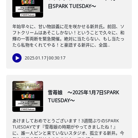
日SPARK TUESDAY～
年始早々に、甘い物談義に花を咲かせる新井氏。前回、ソ
フトクリームはあそこしかない！ということで久々に、和
輝の一答両断を緊急開催。絶対に当たらない、もし当たっ
たら私物をくれてやる！と豪語する新井に、全国...
2025.01.17
|
00:30:17
雪苺娘 ～2025年1月7日SPARK
TUESDAY～
あけましておめでとうございます！3週間ぶりのSPARK
TUESDAYです『雪苺娘の時期がやってきましたね！』
に、誰一人ピンと来ていないスタジオ、孤立する新井。今