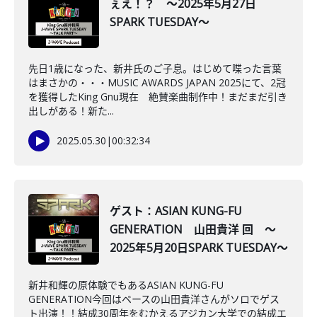
ぇえ！？ ～2025年5月27日
SPARK TUESDAY～
先日1歳になった、新井氏のご子息。はじめて喋った言葉
はまさかの・・・MUSIC AWARDS JAPAN 2025にて、2冠
を獲得したKing Gnu現在 絶賛楽曲制作中！まだまだ引き
出しがある！新た...
2025.05.30
|
00:32:34
ゲスト：ASIAN KUNG-FU
GENERATION 山田貴洋 回 ～
2025年5月20日SPARK TUESDAY～
新井和輝の原体験でもあるASIAN KUNG-FU
GENERATION今回はベースの山田貴洋さんがソロでゲス
ト出演！！結成30周年をむかえるアジカン大学での結成エ