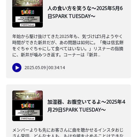
人の食い方を笑うな～2025年5月6
日SPARK TUESDAY～
年始から駆け抜けてきた2025年も、気づけば5月ようやく
時間ができた新井だが、あの問題は如何に。「俺は信玄餅
をぐちゃぐちゃにして食べてはいない。」リスナーの指摘
に、新井が噛みつき返す。コーナーは『新井...
2025.05.09
|
00:34:14
加湿器、お腹空いてるよ～2025年4
月29日SPARK TUESDAY～
メンバーよりも先にお客さんに曲を聴かせるインスタおじ
さん常田、どんな大人も、もはや彼を止めることはできな