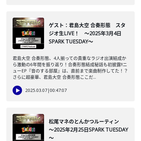
ゲスト：君島大空 合奏形態 スタ
ジオ生LIVE！ ～2025年3月4日
SPARK TUESDAY～
君島大空 合奏形態、4人揃っての貴重なラジオ出演結成か
ら激動の6年間を振り返り！合奏形態結成秘話も初披露‼ニ
ューEP『音のする部屋』は、直前まで楽曲制作してた！？
さらに超豪華、君島大空 合奏形態ここだ...
2025.03.07
|
00:47:07
松尾マネのとんかつルーティン
～2025年2月25日SPARK TUESDAY
～