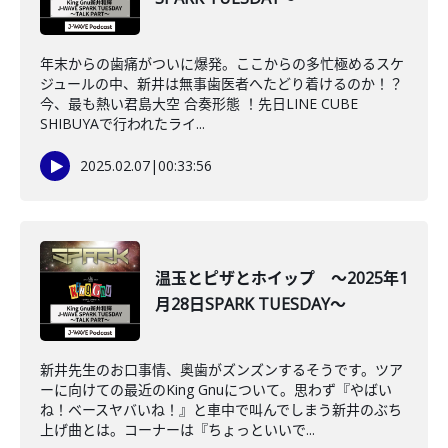
年末からの歯痛がついに爆発。ここからの多忙極めるスケ
ジュールの中、新井は無事歯医者へたどり着けるのか！？
今、最も熱い君島大空 合奏形態 ！先日LINE CUBE
SHIBUYAで行われたライ...
2025.02.07
|
00:33:56
温玉とピザとホイップ ～2025年1
月28日SPARK TUESDAY～
新井先生のお口事情、奥歯がズンズンするそうです。ツア
ーに向けての最近のKing Gnuについて。思わず『やばい
ね！ベースヤバいね！』と車中で叫んでしまう新井のぶち
上げ曲とは。コーナーは『ちょっといいで...