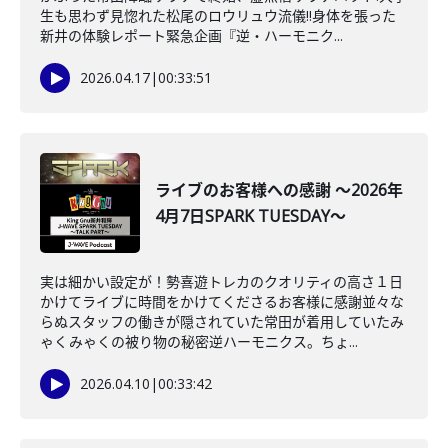
生も思わず見惚れた松尾のロウリュウ流儀‼身体を張った
新井の体験レポート緊急企画『逆・ハーモニク...
2026.04.17
|
00:33:51
ライブのお客様への感謝 ～2026年
4月7日SPARK TUESDAY～
実は細かい設定が！勢喜遊トレカのクオリティの高さ１日
かけてライブに時間をかけてくださるお客様に感謝並々な
らぬスタッフの働きが隠されていた常田が着用していたみ
ゃくみゃくの被り物の秘密逆ハーモニクス。ちょ...
2026.04.10
|
00:33:42