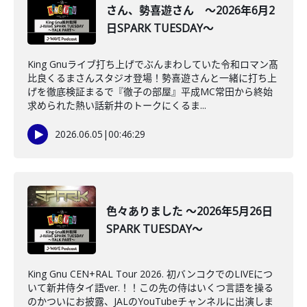
さん、勢喜遊さん ～2026年6月2
日SPARK TUESDAY～
King Gnuライブ打ち上げでぶんまわしていた令和ロマン髙
比良くるまさんスタジオ登場！勢喜遊さんと一緒に打ち上
げを徹底検証まるで『徹子の部屋』平成MC常田から終始
求められた熱い話新井のトークにくるま...
2026.06.05
|
00:46:29
色々ありました ～2026年5月26日
SPARK TUESDAY～
King Gnu CEN+RAL Tour 2026. 初バンコクでのLIVEにつ
いて新井侍タイ語ver.！！この先の侍はいくつ言語を操る
のかついにお披露、JALのYouTubeチャンネルに出演しま