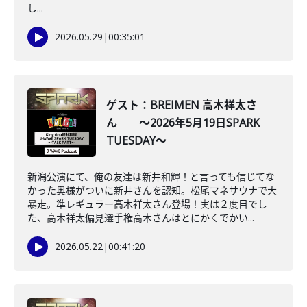
し...
2026.05.29
|
00:35:01
ゲスト：BREIMEN 高木祥太さ
ん ～2026年5月19日SPARK
TUESDAY～
新潟公演にて、俺の友達は新井和輝！と言っても信じてな
かった奥様がついに新井さんを認知。松尾マネサウナで大
暴走。準レギュラー高木祥太さん登場！実は２度目でし
た、高木祥太偏見選手権高木さんはとにかくでかい...
2026.05.22
|
00:41:20