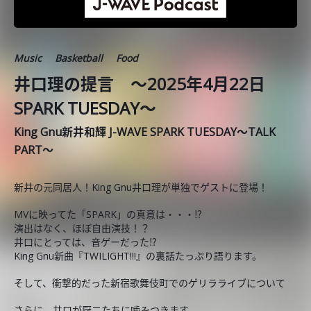
Music
Basketball
Food
井口理の提言 ～2025年4月22日
SPARK TUESDAY～
King Gnu新井和輝 J-WAVE SPARK TUESDAY～TALK
PART～
新井の元同居人！King Gnu井口理が単独でゲストに登場！
MVに映ってた「SPARK」の真意は・・・⁉
演出はなく、ほぼ自由演技！？
井口にとっては、音ゲーだった⁉
King Gnu新曲『TWILIGHT!!!』の裏話たっぷり語ります。
そして、衝撃的だった新宿歌舞伎町でのゲリラライブについて
さらに、井口が厨二たちに噛みつきます