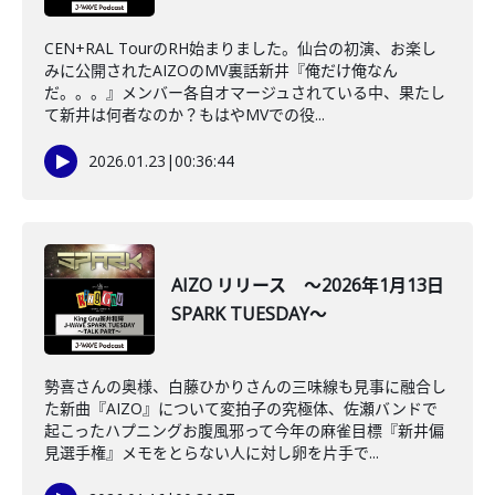
CEN+RAL TourのRH始まりました。仙台の初演、お楽し
みに公開されたAIZOのMV裏話新井『俺だけ俺なん
だ。。。』メンバー各自オマージュされている中、果たし
て新井は何者なのか？もはやMVでの役...
2026.01.23
|
00:36:44
AIZO リリース ～2026年1月13日
SPARK TUESDAY～
勢喜さんの奥様、白藤ひかりさんの三味線も見事に融合し
た新曲『AIZO』について変拍子の究極体、佐瀬バンドで
起こったハプニングお腹風邪って今年の麻雀目標『新井偏
見選手権』メモをとらない人に対し卵を片手で...