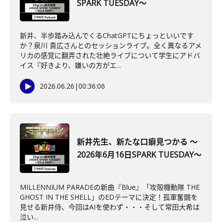
SPARK TUESDAY～
新井、半歩踏み込んでくるChatGPTにちょっといいです
か？泉川 貴広さんとのセッションライブ。全く異なるアメ
リカの感覚に翻弄された壮絶ライブについて学生にアドバ
イス『好きより、嫌いの方がエ...
2026.06.26
|
00:36:06
新井先生、新たな口癖見つかる ～
2026年6月16日SPARK TUESDAY～
MILLENNIUM PARADEの新曲『Blue』「攻殻機動隊 THE
GHOST IN THE SHELL」のEDテーマに決定！孤軍奮闘を
見せる新井侍、今回はAIを使わず・・・そして常田大希は
泣い...