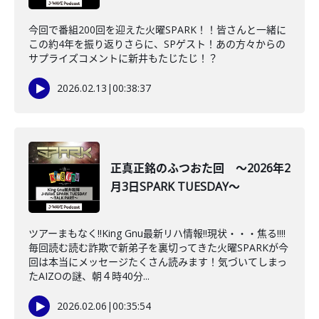
今回で番組200回を迎えた火曜SPARK！！皆さんと一緒に
この約4年を振り返りさらに、SPゲスト！あの方々からの
サプライズコメントに新井もたじたじ！？
2026.02.13
|
00:38:37
正真正銘のふつおた回 ～2026年2
月3日SPARK TUESDAY～
ツアーまもなく‼King Gnu最新リハ情報‼現状・・・焦る‼‼
毎回読む読む詐欺で新弟子を裏切ってきた火曜SPARKが今
回は本当にメッセージたくさん読みます！気づいてしまっ
たAIZOの謎、朝４時40分...
2026.02.06
|
00:35:54