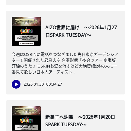
AIZO世界に届け ～2026年1月27
日SPARK TUESDAY～
今週はOSRINに電話をつなぎました先日東京ガーデンシア
ターで開催された君島大空 合奏形態『夜会ツアー 劇場版
汀線のうた 』OSRINも涙を流すほど大絶賛‼海外の人に一
番見て欲しい日本人アーティスト...
2026.01.30
|
00:34:27
新弟子へ謝罪 ～2026年1月20日
SPARK TUESDAY～