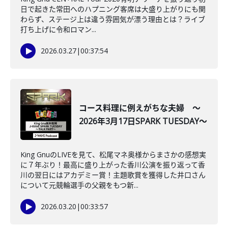
日で起きた常田へのハプニング客席は大盛り上がりにも関
わらず、ステージ上は違う雰囲気が漂う理由とは？ライブ
打ち上げに令和ロマン...
2026.03.27
|
00:37:54
コース料理に例えがちな夫婦 ～
2026年3月17日SPARK TUESDAY～
King GnuのLIVEを見て、松尾マネ奥様からまさかの感想実
に７年ぶり！最高に盛り上がった香川公演を振り返って香
川の翌日にはアカデミー賞！主題歌賞を獲得した井口さん
について元競輪選手の父親をもつ新...
2026.03.20
|
00:33:57