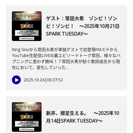
ゲスト：常田大希 ゾンビ！ゾン
ビ！ゾンビ！ ～2025年10月21日
SPARK TUESDAY～
King Gnuから常田大希が単独ゲストで初登場‼Mステから
YouTube生配信LIVEの裏エピソードトーク常田、様々なハ
プニングに思わず絶叫！？常田大希が紡ぐ歌詞過去から現
在において、変化していった...
2025.10.24
|
00:37:52
新井、襟足生える。 ～2025年10
月14日SPARK TUESDAY～