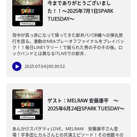
今までありがとうございまし
た！！～2025年7月1日SPARK
TUESDAY～
背中が真っ赤になって帰ってきた新井パパ沖縄への弾丸旅
行を語る。激動のNBAプレーオフファイナルをプレイバッ
ク！！毎日LINE1ラリー！で振られた男の子のその後。ロ
ックバンドとは異なる⁉LIVEでの新井...
2025.07.04
|
00:30:52
ゲスト：MELRAW 安藤康平 ～
2025年6月24日SPARK TUESDAY～
あんかけスパゲティLOVE、MELRAW 安藤康平さん登
場！宇多田ヒカルさんとの共演エピソード！その他数々の