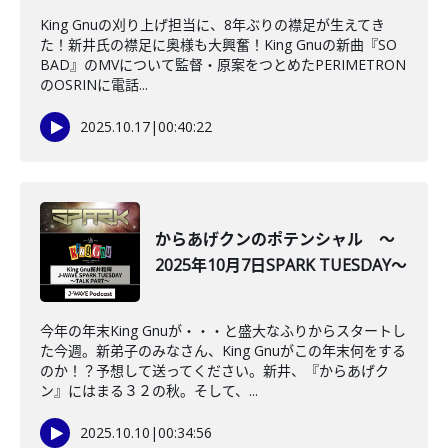
King Gnuの刈り上げ担当に、8年ぶりの襟足が生えてき
た！新井氏の襟足に奥様も大興奮！King Gnuの新曲『SO
BAD』のMVについて監督・原案をつとめたPERIMETRON
のOSRINに電話...
2025.10.17
|
00:40:22
からあげクンのポテンシャル ～
2025年10月7日SPARK TUESDAY～
今年の年末King Gnuが・・・と盛大なふりからスタートし
た今週。新弟子のみなさん、King Gnuがこの年末何をする
のか！？予想して送ってください。新井、『からあげク
ン』にはまる３２の秋。そして、...
2025.10.10
|
00:34:56