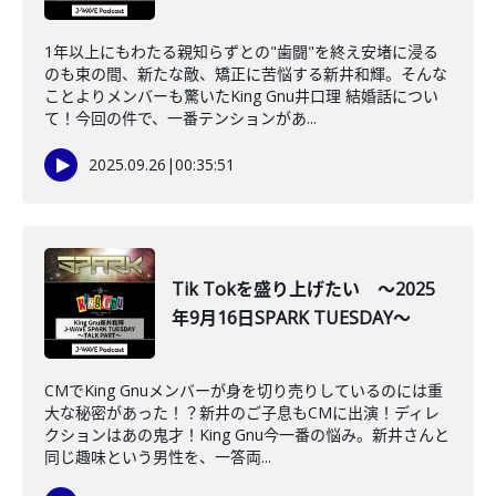
1年以上にもわたる親知らずとの"歯闘"を終え安堵に浸る
のも束の間、新たな敵、矯正に苦悩する新井和輝。そんな
ことよりメンバーも驚いたKing Gnu井口理 結婚話につい
て！今回の件で、一番テンションがあ...
2025.09.26
|
00:35:51
Tik Tokを盛り上げたい ～2025
年9月16日SPARK TUESDAY～
CMでKing Gnuメンバーが身を切り売りしているのには重
大な秘密があった！？新井のご子息もCMに出演！ディレ
クションはあの鬼才！King Gnu今一番の悩み。新井さんと
同じ趣味という男性を、一答両...