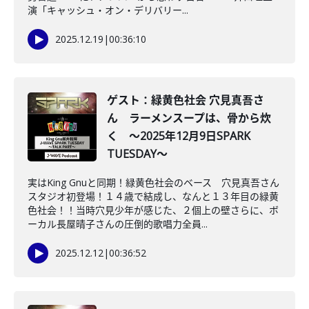
演「キャッシュ・オン・デリバリー...
2025.12.19
|
00:36:10
ゲスト：緑黄色社会 穴見真吾さ
ん ラーメンスープは、骨から炊
く ～2025年12月9日SPARK
TUESDAY～
実はKing Gnuと同期！緑黄色社会のベース 穴見真吾さん
スタジオ初登場！１４歳で結成し、なんと１３年目の緑黄
色社会！！当時穴見少年が感じた、２個上の壁さらに、ボ
ーカル長屋晴子さんの圧倒的歌唱力全員...
2025.12.12
|
00:36:52