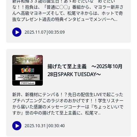
新井和輝３３歳の誕生日！あゝめでたいな めでたい
な！！抱負は、「普通に◯◯」番組から、マヨラー新井さ
んへ高級マヨネーズそして、松尾マネからは、ホットで奇
抜なプレゼント過去の特典インタビューでメンバーへ...
2025.11.07
|
00:35:09
揚げたて至上主義 ～2025年10月
28日SPARK TUESDAY～
新井、新機材にテンパる！？先日の配信生LIVEで起こった
プチハプニングこのラジオのおかげです！！学生リスナー
から届いた感謝のメッセージコーナーは『ちょっといいで
すか』世の中の揚げたて至上主義に、松尾マ...
2025.10.31
|
00:30:40