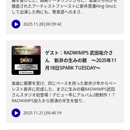
腰を抜かした、超絶ケータリングさらに、楽屋から何から
徹底されたアーティストファーストに新井感激King Gnuと
して出演した時にも、勢喜遊へのまさ...
2025.11.28
|
00:39:42
ゲスト：RADWIMPS 武田祐介さ
ん 新井の生みの親 ～2025年11
月18日SPARK TUESDAY～
楽曲に衝撃を受け、同じベースを持った新井少年からベー
シスト新井に形成した、まさに生みの親RADWIMPS武田
さんスタジオ初登場！デビュー年にアルバム2枚制作！？
RADWIMPS加入から怒涛の半生を振り...
2025.11.21
|
00:40:19