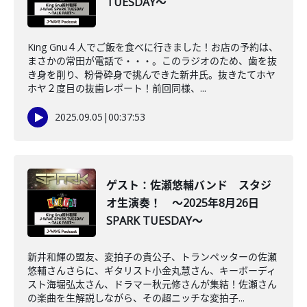
TUESDAY～
King Gnu４人でご飯を食べに行きました！お店の予約は、
まさかの常田が電話で・・・。このラジオのため、歯を抜
き身を削り、粉骨砕身で挑んできた新井氏。抜きたてホヤ
ホヤ２度目の抜歯レポート！前回同様、...
2025.09.05
|
00:37:53
ゲスト：佐瀬悠輔バンド スタジ
オ生演奏！ ～2025年8月26日
SPARK TUESDAY～
新井和輝の盟友、変拍子の貴公子、トランペッターの佐瀬
悠輔さんさらに、ギタリスト小金丸慧さん、キーボーディ
スト海堀弘太さん、ドラマー秋元修さんが集結！佐瀬さん
の楽曲を生解説しながら、その超ニッチな変拍子...