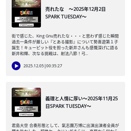
売れたな ～2025年12月2日
SPARK TUESDAY～
街で感じた、King Gnu売れたな・・・と思わず感じた瞬間
過去一条件が厳しい『とある撮影』について勢喜遊第１子
誕生！キューピット役を担った新井さんも感慨深げに語る
新井和輝、次なる挑戦は、射法八節！弓...
2025.12.05
|
00:35:27
義理と人情に厚い～2025年11月25
日SPARK TUESDAY～
君島大空 合奏形態として、氣志團万博に出演出演者全員が