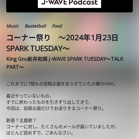
Music
Basketball
Food
コーナー祭り ～2024年1月23日
SPARK TUESDAY～
King Gnu新井和輝 J-WAVE SPARK TUESDAY～TALK
PART～
これまでに7個もの投稿企画を走らせていた火曜SPARK。
最近やっていないもの、
すでに終わったものを引きずり出してきて、
今回は、投稿企画だけでお送りするコーナー祭り。
新感？主題歌？
コーナーに対し、たくさんのメールが届いていましたが、
ほとんど読めずで、ごめんなさい。