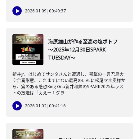
2026.01.09
|
00:40:37
海原雄山が作る至高の塩ポトフ
～2025年12月30日SPARK
TUESDAY～
新井Jr、はじめてサンタさんと遭遇し、衝撃の一言君島大
空合奏形態、これまでにない最高のLIVEに松尾マネ奥様か
ら、癖のある感想King Gnu新井和輝のSPARK2025年ラス
トの放送は「ぇえー１グラ...
2026.01.02
|
00:41:16