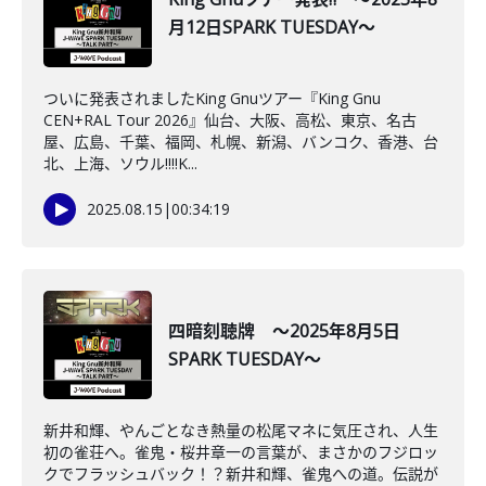
月12日SPARK TUESDAY～
ついに発表されましたKing Gnuツアー『King Gnu
CEN+RAL Tour 2026』仙台、大阪、高松、東京、名古
屋、広島、千葉、福岡、札幌、新潟、バンコク、香港、台
北、上海、ソウル‼‼K...
2025.08.15
|
00:34:19
四暗刻聴牌 ～2025年8月5日
SPARK TUESDAY～
新井和輝、やんごとなき熱量の松尾マネに気圧され、人生
初の雀荘へ。雀鬼・桜井章一の言葉が、まさかのフジロッ
クでフラッシュバック！？新井和輝、雀鬼への道。伝説が