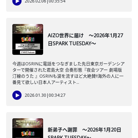
2026.02.06
|
00:35:54
AIZO世界に届け ～2026年1月27
日SPARK TUESDAY～
今週はOSRINに電話をつなぎました先日東京ガーデンシア
ターで開催された君島大空 合奏形態『夜会ツアー 劇場版
汀線のうた 』OSRINも涙を流すほど大絶賛‼海外の人に一
番見て欲しい日本人アーティスト...
2026.01.30
|
00:34:27
新弟子へ謝罪 ～2026年1月20日
SPARK TUESDAY～