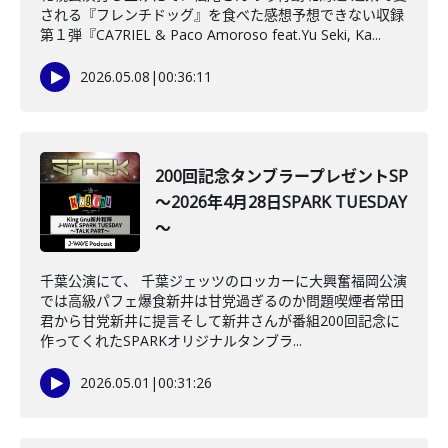
される『フレンチドッグ』を食べた感想予想できない収録
第１弾『CA7RIEL & Paco Amoroso feat.Yu Seki, Ka...
2026.05.08
|
00:36:11
200回記念タンブラープレゼントSP
～2026年4月28日SPARK TUESDAY
～
千葉公演にて、 千葉ジェッツのロッカーに大興奮福岡公演
では高級パフェ爆食新井は甘党過ぎるのか問題喫煙者常田
君から甘党新井に提言そして新井さんが番組200回記念に
作ってくれたSPARKオリジナルタンブラ...
2026.05.01
|
00:31:26