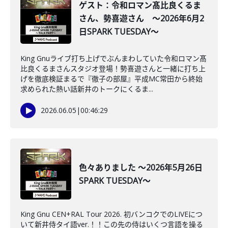
ゲスト：令和ロマン髙比良くるま
さん、勢喜遊さん ～2026年6月2
日SPARK TUESDAY～
King Gnuライブ打ち上げでぶんまわしていた令和ロマン髙
比良くるまさんスタジオ登場！勢喜遊さんと一緒に打ち上
げを徹底検証まるで『徹子の部屋』平成MC常田から終始
求められた熱い話新井のトークにくるま...
2026.06.05
|
00:46:29
色々ありました ～2026年5月26日
SPARK TUESDAY～
King Gnu CEN+RAL Tour 2026. 初バンコクでのLIVEにつ
いて新井侍タイ語ver.！！この先の侍はいくつ言語を操る