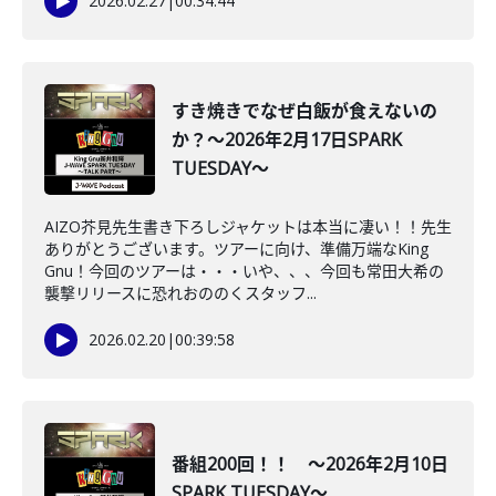
2026.02.27
|
00:34:44
すき焼きでなぜ白飯が食えないの
か？～2026年2月17日SPARK
TUESDAY～
AIZO芥見先生書き下ろしジャケットは本当に凄い！！先生
ありがとうございます。ツアーに向け、準備万端なKing
Gnu！今回のツアーは・・・いや、、、今回も常田大希の
襲撃リリースに恐れおののくスタッフ...
2026.02.20
|
00:39:58
番組200回！！ ～2026年2月10日
SPARK TUESDAY～