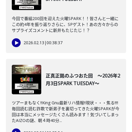
今回で番組200回を迎えた火曜SPARK！！皆さんと一緒に
この約4年を振り返りさらに、SPゲスト！あの方々からの
サプライズコメントに新井もたじたじ！？
2026.02.13
|
00:38:37
正真正銘のふつおた回 ～2026年2
月3日SPARK TUESDAY～
ツアーまもなく‼King Gnu最新リハ情報‼現状・・・焦る‼‼
毎回読む読む詐欺で新弟子を裏切ってきた火曜SPARKが今
回は本当にメッセージたくさん読みます！気づいてしまっ
たAIZOの謎、朝４時40分...