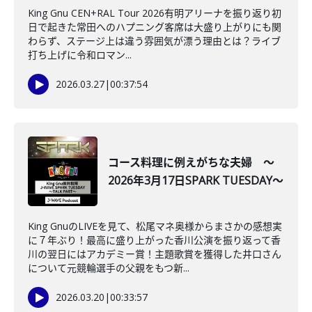
King Gnu CEN+RAL Tour 2026有明アリーナを振り返り初
日で起きた常田へのハプニング客席は大盛り上がりにも関
わらず、ステージ上は違う雰囲気が漂う理由とは？ライブ
打ち上げに令和ロマン...
2026.03.27
|
00:37:54
コース料理に例えがちな夫婦 ～
2026年3月17日SPARK TUESDAY～
King GnuのLIVEを見て、松尾マネ奥様からまさかの感想実
に７年ぶり！最高に盛り上がった香川公演を振り返って香
川の翌日にはアカデミー賞！主題歌賞を獲得した井口さん
について元競輪選手の父親をもつ新...
2026.03.20
|
00:33:57