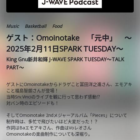
Music
Basketball
Food
ゲスト：Omoinotake 「元中」 ～
2025年2月11日SPARK TUESDAY～
King Gnu新井和輝 J-WAVE SPARK TUESDAY～TALK
PART～
ゲストにOmoinotakeからドラゲこと冨田洋之進さん、エモアキ
こと福島智朗さんが登場！
当時Srv.Vinciのライブを観に行って思わず感動⁉
対バン時のエピソードも！
そしてOmoinotake 2ndメジャーアルバム「Pieces」について
制作時は、多忙で飛びたいほど大変だった！？
作詞はBaエモアキさん、作曲はVoレオさん
Omoinotakeの楽曲制作についても深堀り。