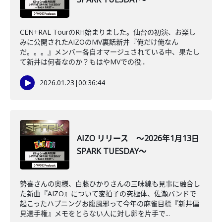
CEN+RAL TourのRH始まりました。仙台の初演、お楽し
みに公開されたAIZOのMV裏話新井『俺だけ俺なん
だ。。。』メンバー各自オマージュされている中、果たし
て新井は何者なのか？もはやMVでの役...
2026.01.23
|
00:36:44
AIZO リリース ～2026年1月13日
SPARK TUESDAY～
勢喜さんの奥様、白藤ひかりさんの三味線も見事に融合し
た新曲『AIZO』について変拍子の究極体、佐瀬バンドで
起こったハプニングお腹風邪って今年の麻雀目標『新井偏
見選手権』メモをとらない人に対し卵を片手で...