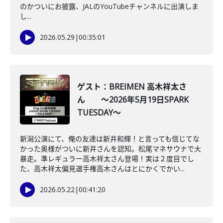
のかついにお披露、JALのYouTubeチャンネルに出演しま
し...
2026.05.29
|
00:35:01
ゲスト：BREIMEN 高木祥太さ
ん ～2026年5月19日SPARK
TUESDAY～
新潟公演にて、俺の友達は新井和輝！と言っても信じてな
かった奥様がついに新井さんを認知。松尾マネサウナで大
暴走。準レギュラー高木祥太さん登場！実は２度目でし
た、高木祥太偏見選手権高木さんはとにかくでかい...
2026.05.22
|
00:41:20