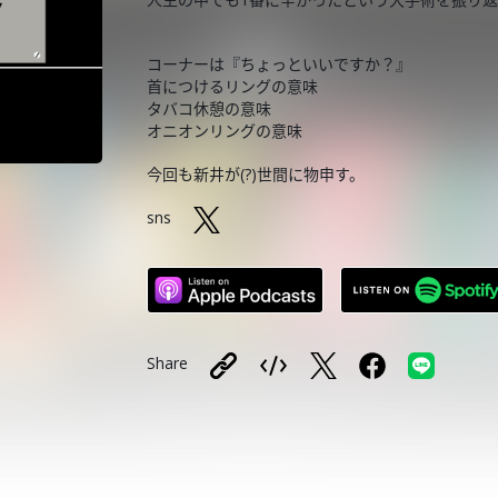
コーナーは『ちょっといいですか？』
首につけるリングの意味
タバコ休憩の意味
オニオンリングの意味
今回も新井が(?)世間に物申す。
sns
Share