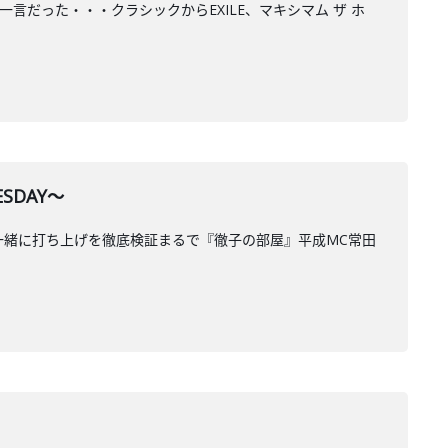
の一言だった・・・クラシックからEXILE、マキシマム ザ ホ
SDAY～
と一緒に打ち上げを徹底検証まるで『徹子の部屋』平成MC常田