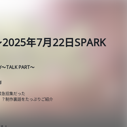
25年7月22日SPARK
AY～TALK PART～
輝
の緊急招集だった
！？制作裏話をたっぷりご紹介
返る！