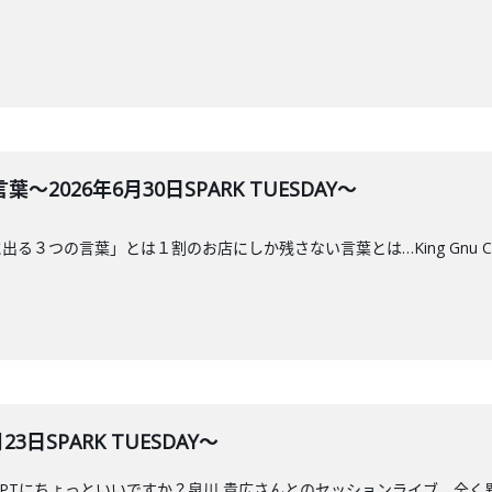
2026年6月30日SPARK TUESDAY～
３つの言葉」とは１割のお店にしか残さない言葉とは…King Gnu CEN+R
3日SPARK TUESDAY～
tGPTにちょっといいですか？泉川 貴広さんとのセッションライブ。全