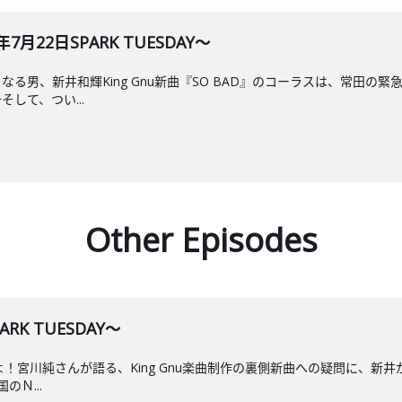
月22日SPARK TUESDAY～
る男、新井和輝King Gnu新曲『SO BAD』のコーラスは、常田
して、つい...
Other Episodes
RK TUESDAY～
こよ！宮川純さんが語る、King Gnu楽曲制作の裏側新曲への疑問に、新
Ｎ...