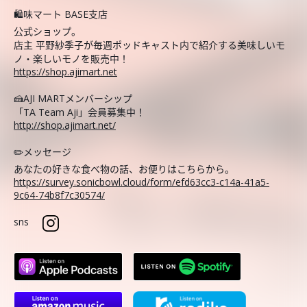
🛍️味マート BASE支店
公式ショップ。
店主 平野紗季子が毎週ポッドキャスト内で紹介する美味しいモ
ノ・楽しいモノを販売中！
https://shop.ajimart.net
🍰AJI MARTメンバーシップ
「TA Team Aji」会員募集中！
http://shop.ajimart.net/
✏️メッセージ
あなたの好きな食べ物の話、お便りはこちらから。
https://survey.sonicbowl.cloud/form/efd63cc3-c14a-41a5-
9c64-74b8f7c30574/
sns