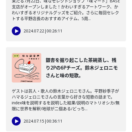
来たる7月22日、味なセレクトショップ「味マート」BASE
支店がオープンしました！かわいすぎるアートワーク、か
わいすぎるオリジナルグッズをご紹介。さらに毎回セレク
トする平野店長のおすすめアイテム、5周...
2024.07.22
|
00:26:11
銀杏を掘り起こした茶碗蒸し、残
り2Pの6Pチーズ。鈴木ジェロニモ
さんと味の短歌。
ゲストは芸人・歌人の鈴木ジェロニモさん。平野紗季子が
ハマるジェロニモさんの言葉から好きな短歌の話まで。
index味を説明するを説明した結果/説明のマトリオシカ/無
限に世界を解釈/地球が二個ある/どっち...
2024.07.15
|
00:36:11