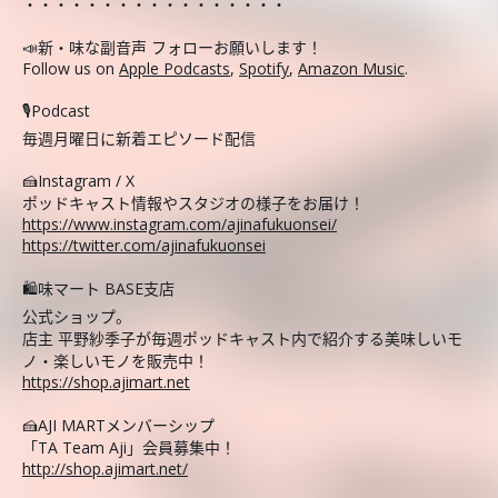
・・・・・・・・・・・・・・・・・
📣新・味な副音声 フォローお願いします！
Follow us on
Apple Podcasts
,
Spotify
,
Amazon Music
.
🎙️Podcast
毎週月曜日に新着エピソード配信
🍰Instagram / X
ポッドキャスト情報やスタジオの様子をお届け！
https://www.instagram.com/ajinafukuonsei/
https://twitter.com/ajinafukuonsei
🛍️味マート BASE支店
公式ショップ。
店主 平野紗季子が毎週ポッドキャスト内で紹介する美味しいモ
ノ・楽しいモノを販売中！
https://shop.ajimart.net
🍰AJI MARTメンバーシップ
「TA Team Aji」会員募集中！
http://shop.ajimart.net/