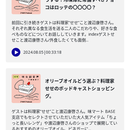
コはロッテの〇〇〇〇？
前回に引き続きゲストは料理家”せせ”こと渡辺康啓さん。
それぞれ異なる食生活を送る二人のこだわりや、好きな食
べものなどについてお話ししていきます。indexゲストせ
せこと渡辺康啓さん/外食したくても面倒...
2024.08.05
|
00:33:18
オリーブオイルどう選ぶ？料理家
せせのポッドキャストショッピン
グ。
ゲストは料理家”せせ”こと渡辺康啓さん。味マート BASE
支店でもセレクトさせていただいた大人気アイテム「ちょ
っと長いレンゲ」や渡辺康啓さんのショップで展開してい
るおすすめのオリーブオイル、ビネガーに...