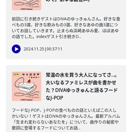
前回に引き続きゲストはDIVAのゆっきゅんさん。好きな食
べもの3選、好きな飲みもの3選、好きなあゆの曲3選につ
いてお話していきます。止まらぬ浜崎あゆみ愛、ほぼあゆ
の話でした。indexゲスト引き続きD...
2024.11.25
|
00:37:11
常温の水を買う大人になってさ…。
大いなるファミレスが曲を書かせ
た？DIVAゆっきゅんと語るフード
なJ-POP
フードなJ-POP、J-POPの食べものの話といえばこの人し
かいない！ゲストはDIVAのゆっきゅんさん。最新アルバム
「生まれ変わらないあなたを」について、曲作りの秘密や
歌詞に登場するフードについてお話...