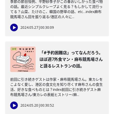
季節の節目恒例、平野紗季子がこの春おいしかった食べ物
の話。最近シンプルクレープよく見る？もしかして流行っ
てる？山菜、たけのこ、韓国の野草の話、etc…index麻布
競馬場さん回を振り返る/港区の人々に...
2024.05.27
|
00:30:09
「#予約困難店」ってなんだろう。
ほぼ週7外食マン・麻布競馬場さん
と語るレストランの話。
前回に引き続きゲストは作家・麻布競馬場さん。東カレを
こよなく愛し、港区の食文化を知り尽くす麻布さんの食生
活、好きな食べものとは？index前回に引き続きゲスト麻
布競馬場さん/東カレの表紙ヒストリー/麻...
2024.05.20
|
00:30:52