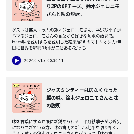
り2Pの6Pチーズ。鈴木ジェロニモ
さんと味の短歌。
ゲストは芸人・歌人の鈴木ジェロニモさん。平野紗季子が
ハマるジェロニモさんの言葉から好きな短歌の話まで。
index味を説明するを説明した結果/説明のマトリオシカ/無
限に世界を解釈/地球が二個ある/どっち...
2024.07.15
|
00:36:11
ジャスミンティーは居なくなった
蝶の味。鈴木ジェロニモさんと味
の説明
味を言葉にする界隈に新鋭あらわる！平野紗季子が最近気
になりすぎている方、味の説明の新しい地平を切り拓く、
芸人・歌人の鈴木ジェロニモさんをゲストに「味の説明」