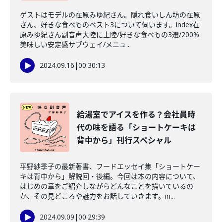
ゲストはモデルの在原みゆ紀さん。隠れ食いしん坊の在原
さん、好きな食べものベスト3について伺います。index在
原みゆ紀さん副音声大陸に上陸/好きな食べもの3選/200%
美味しい安定感サブウェイ/メニュ...
2024.09.16
|
00:30:13
給湯室でアイスを作る？会社員時
代の味を語る「ショートケーキは
背中から」刊行スペシャル
平野紗季子の最新著書、フードエッセイ集「ショートケー
キは背中から」解説回・後編。今回は本の内容について、
はじめの章をご紹介しながらどんなことを描いているの
か、その見どころや魅力をお話していきます。in...
2024.09.09
|
00:29:39