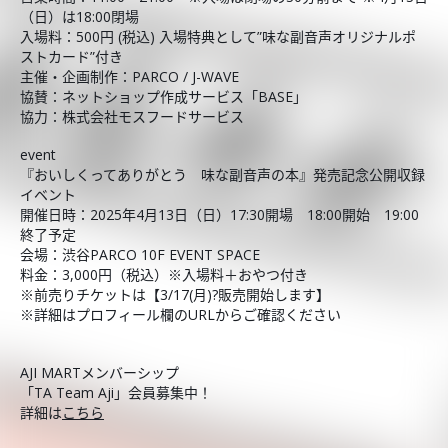
（日）は18:00閉場
入場料：500円 (税込) 入場特典として”味な副音声オリジナルポ
ストカード”付き
主催・企画制作：PARCO / J-WAVE
協賛：ネットショップ作成サービス「BASE」
協力：株式会社モスフードサービス
event
『おいしくってありがとう 味な副音声の本』発売記念公開収録
イベント
開催日時：2025年4月13日（日）17:30開場 18:00開始 19:00
終了予定
会場：渋谷PARCO 10F EVENT SPACE
料金：3,000円（税込）※入場料＋おやつ付き
※前売りチケットは【3/17(月)?販売開始します】
※詳細はプロフィール欄のURLからご確認ください
AJI MARTメンバーシップ
「TA Team Aji」会員募集中！
詳細は
こちら