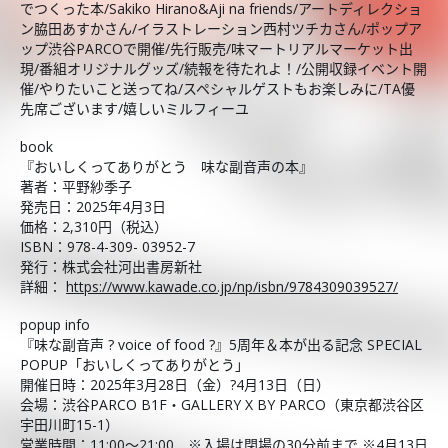
でつくった本/Sakiko Hirano&Aji na friends/アートディレクショ
ン脇田あすかさん/イラストレーション西村ツチカさん/ポップア
ップ渋谷PARCOで開催/先行販売/味マートリアルマーケット出
現/番組オリジナルグッズ/続報を待たれよ！/公開収録イベント開
催/やりたいこと送ってね/スペシャルゲストもお楽しみに/TA優
先席ございます/嬉しいミルフィーユ
book
『おいしくってありがとう 味な副音声の本』
著者：平野紗季子
発売日：2025年4月3日
価格：2,310円（税込）
ISBN：978-4-309- 03952-7
発行：株式会社河出書房新社
詳細：
https://www.kawade.co.jp/np/isbn/9784309039527/
popup info
『味な副音声 ? voice of food ?』5周年＆本が出る記念 SPECIAL
POPUP「おいしくってありがとう」
開催日時：2025年3月28日（金）?4月13日（日）
会場：渋谷PARCO B1F・GALLERY X BY PARCO（東京都渋谷区
宇田川町15-1）
営業時間：11:00～21:00 ※入場は閉場の30分前まで ※4月13日