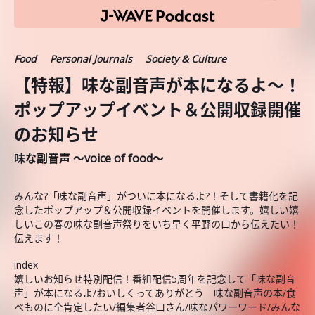
Food
Personal Journals
Society & Culture
【特報】味な副音声が本になるよ～！
ポップアップイベント＆公開収録開催
のお知らせ
味な副音声 ～voice of food～
みんな?「味な副音声」がついに本になるよ?！そして書籍化を記
念したポップアップ＆公開収録イベントを開催します。嬉しい嬉
しいこの春の味な副音声祭りをいち早く平野の口から伝えたい！
伝えます！
index
嬉しいお知らせ特別配信！番組配信5周年を記念して「味な副音
声」が本になるよ/おいしくってありがとう 味な副音声の本/食
べものに全肯定したい/編集者谷口さん/味なパワーワード/みんな