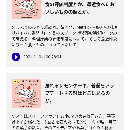
食の評価制度とか、最近食べたお
いしいものの話とか。
久しぶりのひとり雑談回。韓国発、Netflixで配信中の料理
サバイバル番組「白と黒のスプーン ?料理階級戦争?」をみ
て考える、料理産業の評価制度について。そして最近印象
に残った食べものについてお話して...
2024.11.04
|
00:28:01
溺れるレモンケーキ。普遍をアッ
プデートする鍵はどこにあるの
か。
ゲストはスイーツブランドsarkaraの大井博司さん。平野
紗季子が溺れた…！歴史を変えたレモンケーキや唯一無二
の焼菓子の数々。そのアイディアやお菓子づくりの秘密、