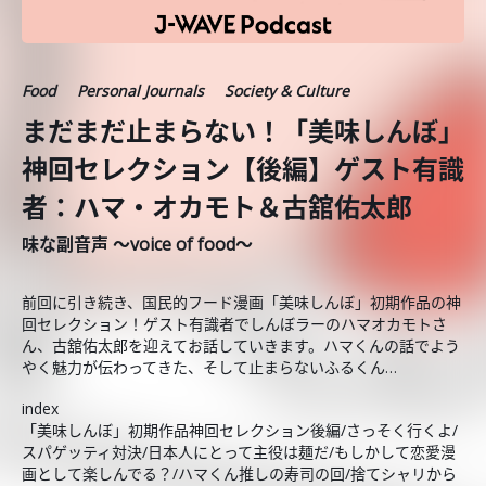
Food
Personal Journals
Society & Culture
まだまだ止まらない！「美味しんぼ」
神回セレクション【後編】ゲスト有識
者：ハマ・オカモト＆古舘佑太郎
味な副音声 ～voice of food～
前回に引き続き、国民的フード漫画「美味しんぼ」初期作品の神
回セレクション！ゲスト有識者でしんぼラーのハマオカモトさ
ん、古舘佑太郎を迎えてお話していきます。ハマくんの話でよう
やく魅力が伝わってきた、そして止まらないふるくん…
index
「美味しんぼ」初期作品神回セレクション後編/さっそく行くよ/
スパゲッティ対決/日本人にとって主役は麺だ/もしかして恋愛漫
画として楽しんでる？/ハマくん推しの寿司の回/捨てシャリから