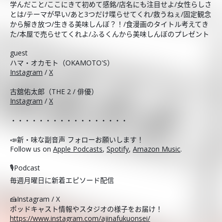
学んだこと/ここにきて初めて感銘/店名にも注目せよ/女性らしさ
とは/テーマが早い/あと3つだけ喋らせてくれ/救うねぇ/固定観念
から解き放つ/生きる美味しんぼ？！/食漫画のタイトル考えてき
た/本屋で売らせてくれよ/ふるくんから美味しんぼのプレゼント
guest
ハマ・オカモト（OKAMOTO'S）
Instagram
/
X
古舘佑太郎（THE 2 / 俳優）
Instagram
/
X
・・・・・・・・・・・・・・・・・
📣新・味な副音声 フォローお願いします！
Follow us on
Apple Podcasts
,
Spotify
,
Amazon Music
.
🎙️Podcast
毎週月曜日に新着エピソード配信
🍰Instagram / X
ポッドキャスト情報やスタジオの様子をお届け！
https://www.instagram.com/ajinafukuonsei/