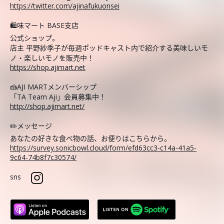
https://twitter.com/ajinafukuonsei
🛍️味マート BASE支店
公式ショップ。
店主 平野紗季子が毎週ポッドキャスト内で紹介する美味しいモ
ノ・楽しいモノを販売中！
https://shop.ajimart.net
🍰AJI MARTメンバーシップ
「TA Team Aji」会員募集中！
http://shop.ajimart.net/
✏️メッセージ
あなたの好きな食べ物の話、お便りはこちらから。
https://survey.sonicbowl.cloud/form/efd63cc3-c14a-41a5-
9c64-74b8f7c30574/
sns