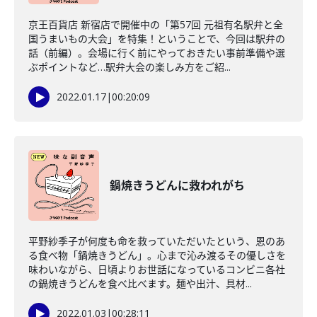
京王百貨店 新宿店で開催中の「第57回 元祖有名駅弁と全
国うまいもの大会」を特集！ということで、今回は駅弁の
話（前編）。会場に行く前にやっておきたい事前準備や選
ぶポイントなど…駅弁大会の楽しみ方をご紹...
2022.01.17
|
00:20:09
鍋焼きうどんに救われがち
平野紗季子が何度も命を救っていただいたという、恩のあ
る食べ物「鍋焼きうどん」。心まで沁み渡るその優しさを
味わいながら、日頃よりお世話になっているコンビニ各社
の鍋焼きうどんを食べ比べます。麺や出汁、具材...
2022.01.03
|
00:28:11