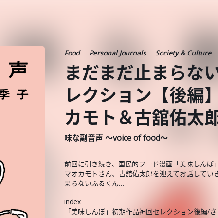
Food
Personal Journals
Society & Culture
まだまだ止まらな
レクション【後編
カモト＆古舘佑太
味な副音声 ～voice of food～
前回に引き続き、国民的フード漫画「美味しんぼ
マオカモトさん、古舘佑太郎を迎えてお話してい
まらないふるくん…
index
「美味しんぼ」初期作品神回セレクション後編/さ