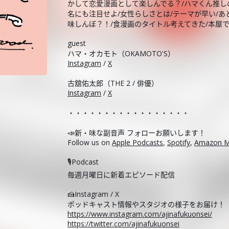
かして恋愛漫画として楽しんでる？/ハマくん推し
名にも注目せよ/女性らしさとは/テーマが早い/あ
味しんぼ？！/食漫画のタイトル考えてきた/本屋
guest
ハマ・オカモト（OKAMOTO'S）
Instagram
/
X
古舘佑太郎（THE 2 / 俳優）
Instagram
/
X
・・・・・・・・・・・・・・・・・
📣新・味な副音声 フォローお願いします！
Follow us on
Apple Podcasts
,
Spotify
,
Amazon M
🎙️Podcast
毎週月曜日に新着エピソード配信
🍰Instagram / X
ポッドキャスト情報やスタジオの様子をお届け！
https://www.instagram.com/ajinafukuonsei/
https://twitter.com/ajinafukuonsei