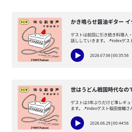
かき鳴らせ醤油ギター 
ゲストは前回に引き続き料理人
話ししていきます。📍indexゲス
2026.07.06
|
00:35:56
世はうどん戦国時代なので
ゲストは3年ぶりだけど準レギ
ます。📍indexゲスト稲田俊輔さん
2026.06.29
|
00:44:56