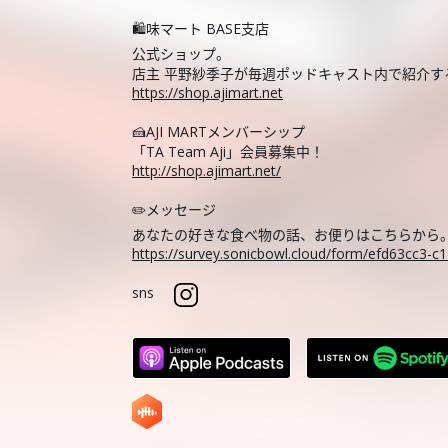
🛍️味マート BASE支店
公式ショップ。
店主 平野紗季子が毎週ポッドキャスト内で紹介
https://shop.ajimart.net
🍰AJI MARTメンバーシップ
「TA Team Aji」会員募集中！
http://shop.ajimart.net/
✏️メッセージ
あなたの好きな食べ物の話、お便りはこちらから
https://survey.sonicbowl.cloud/form/efd63cc3-
sns