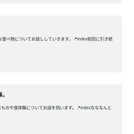
べ物についてお話ししていきます。📍index前回に引き続
味。
のや食体験についてお話を伺います。📍indexなななんと