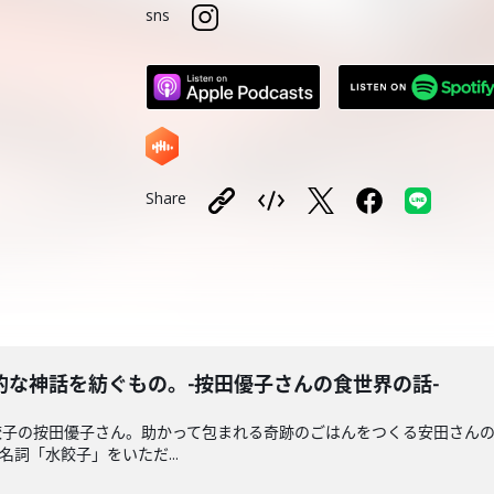
sns
Share
な神話を紡ぐもの。-按田優子さんの食世界の話-
餃子の按田優子さん。助かって包まれる奇跡のごはんをつくる安田さん
詞「水餃子」をいただ...