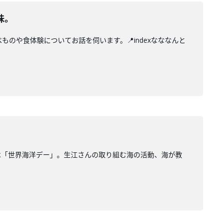
味。
のや食体験についてお話を伺います。📍indexなななんと
は「世界海洋デー」。生江さんの取り組む海の活動、海が教