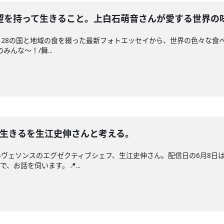
望を持って生きること。上白石萌音さんが愛する世界の
28の国と地域の食を綴った最新フォトエッセイから、世界の色々な食べも
んな〜！/舞...
と生きるを生江史伸さんと考える。
ヴェソンスのエグゼクティブシェフ、生江史伸さん。配信日の6月8日
、お話を伺います。📍...