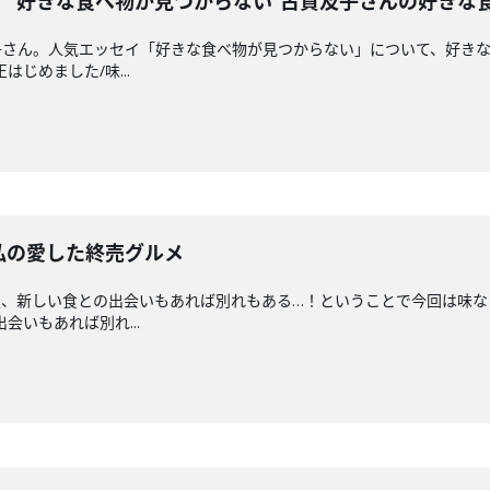
。"好きな食べ物が見つからない"古賀及子さんの好きな
子さん。人気エッセイ「好きな食べ物が見つからない」について、好き
はじめました/味...
私の愛した終売グルメ
夏、新しい食との出会いもあれば別れもある…！ということで今回は味な
出会いもあれば別れ...