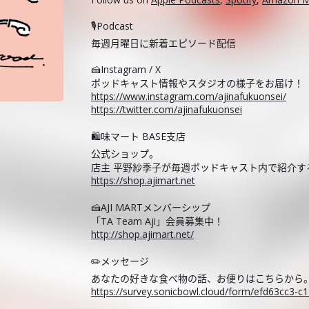
🎙️Podcast
毎週月曜日に新着エピソード配信
🍰Instagram / X
ポッドキャスト情報やスタジオの様子をお届け！
https://www.instagram.com/ajinafukuonsei/
https://twitter.com/ajinafukuonsei
🛍️味マート BASE支店
公式ショップ。
店主 平野紗季子が毎週ポッドキャスト内で紹介
https://shop.ajimart.net
🍰AJI MARTメンバーシップ
「TA Team Aji」会員募集中！
http://shop.ajimart.net/
✏️メッセージ
あなたの好きな食べ物の話、お便りはこちらから
https://survey.sonicbowl.cloud/form/efd63cc3-