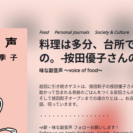
Food
Personal Journals
Society & Culture
料理は多分、台所
の。-按田優子さん
味な副音声 ～voice of food～
前回に引き続きゲストは、按田餃子の按田優子さ
助かって包まれる奇跡のごはんをつくる安田さん
そして按田餃子オープンまでの道のりとは…。お
話、伺っていきます。
・・・・・・・・・・・・・・・・・
📣新・味な副音声 フォローお願いします！
Follow us on
Apple Podcasts
,
Spotify
,
Amazon M