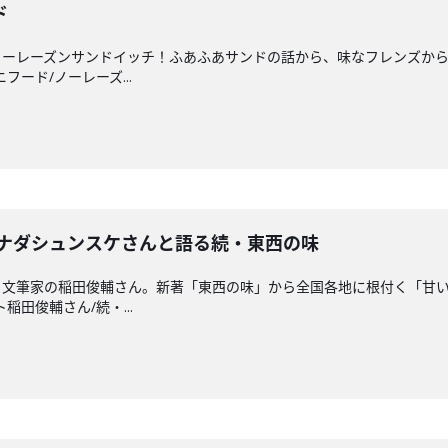
ド
ノーレーズンサンドイッチ！ふあふあサンドの話から、味なフレンズか
ニフード/ノーレーズ...
イナダシュンスケさんと語る続・東西の味
・文筆家の稲田俊輔さん。新著「東西の味」から全国各地に根付く「甘
ト稲田俊輔さん/続・...