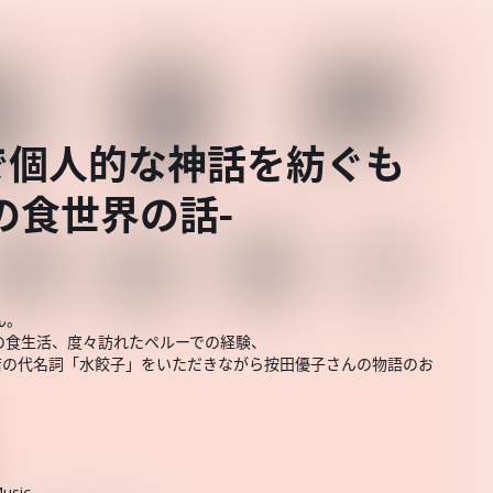
で個人的な神話を紡ぐも
の食世界の話-
ん。
の食生活、度々訪れたペルーでの経験、
店の代名詞「水餃子」をいただきながら按田優子さんの物語のお
usic
.