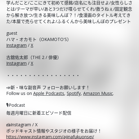
学んだこと/ここにきて初めて感銘/店名にも注目せよ/女性らしさ
とは/テーマが早い/あと3つだけ喋らせてくれ/救うねぇ/固定観念
から解き放つ/生きる美味しんぼ？！/食漫画のタイトル考えてき
た/本屋で売らせてくれよ/ふるくんから美味しんぼのプレゼント
guest
ハマ・オカモト（OKAMOTO'S）
Instagram
/
X
古舘佑太郎（THE 2 / 俳優）
Instagram
/
X
・・・・・・・・・・・・・・・・・
📣新・味な副音声 フォローお願いします！
Follow us on
Apple Podcasts
,
Spotify
,
Amazon Music
.
🎙️Podcast
毎週月曜日に新着エピソード配信
🍰Instagram / X
ポッドキャスト情報やスタジオの様子をお届け！
https://www.instagram.com/ajinafukuonsei/