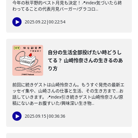
今年の秋平野的ベスト月見も決定！📍index気づいたら終
わってることの代表月見バーガー/グラコロ...
2025.09.22
|
00:22:54
自分の生活全部投げたい時どうし
てる？ 山崎怜奈さんの生きるのあ
り方
前回に続きゲストは山崎怜奈さん。もうすぐ発売の最新エ
ッセイ集や、山崎さんの仕事と生活、その生き方まで…お
話していきます。📍index引き続きゲスト山崎怜奈さん/原
稿にないあーお腹すいた/興味深い生き物...
2025.09.15
|
00:36:36