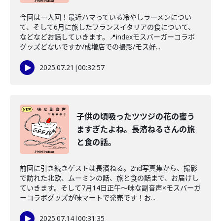
今回は一人回！最近ハマっている冷やしラーメンについ
て、そして6月に旅したフランスイタリアの食について、
などなどお話していきます。📍indexモスバーガーコラボ
グッズどないですか/成増店での撮影/モス好...
2025.07.21
|
00:32:57
子供の頃吸ったツツジの花の蜜う
ますぎたよね。長濱ねるさんの旅
と食の話。
前回に引き続きゲストは長濱ねる。2nd写真集から、撮影
で訪れた北欧、ムーミンの話、旅と食の話まで、お届けし
ていきます。そして7月14日正午～味な副音声×モスバーガ
ーコラボグッズが味マートで発売です！お...
2025.07.14
|
00:31:35