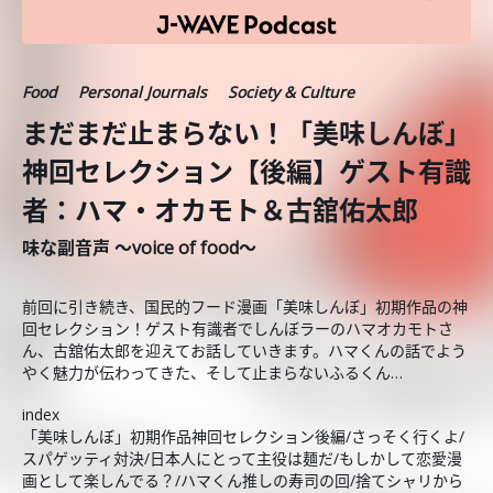
Food
Personal Journals
Society & Culture
まだまだ止まらない！「美味しんぼ」
神回セレクション【後編】ゲスト有識
者：ハマ・オカモト＆古舘佑太郎
味な副音声 ～voice of food～
前回に引き続き、国民的フード漫画「美味しんぼ」初期作品の神
回セレクション！ゲスト有識者でしんぼラーのハマオカモトさ
ん、古舘佑太郎を迎えてお話していきます。ハマくんの話でよう
やく魅力が伝わってきた、そして止まらないふるくん…
index
「美味しんぼ」初期作品神回セレクション後編/さっそく行くよ/
スパゲッティ対決/日本人にとって主役は麺だ/もしかして恋愛漫
画として楽しんでる？/ハマくん推しの寿司の回/捨てシャリから