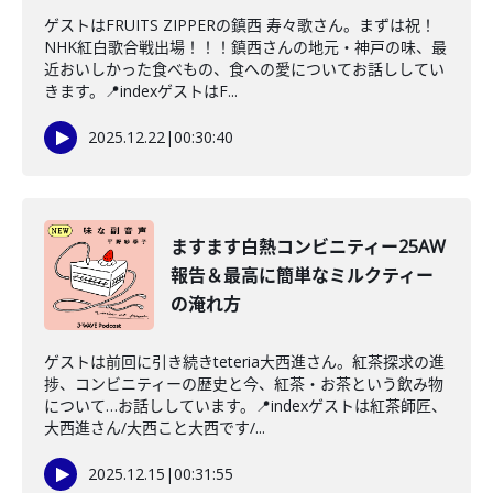
ゲストはFRUITS ZIPPERの鎮西 寿々歌さん。まずは祝！
NHK紅白歌合戦出場！！！鎮西さんの地元・神戸の味、最
近おいしかった食べもの、食への愛についてお話ししてい
きます。📍indexゲストはF...
2025.12.22
|
00:30:40
ますます白熱コンビニティー25AW
報告＆最高に簡単なミルクティー
の淹れ方
ゲストは前回に引き続きteteria大西進さん。紅茶探求の進
捗、コンビニティーの歴史と今、紅茶・お茶という飲み物
について…お話ししています。📍indexゲストは紅茶師匠、
大西進さん/大西こと大西です/...
2025.12.15
|
00:31:55