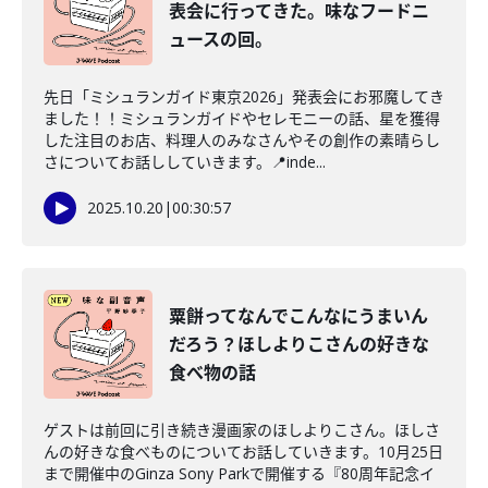
表会に行ってきた。味なフードニ
ュースの回。
先日「ミシュランガイド東京2026」発表会にお邪魔してき
ました！！ミシュランガイドやセレモニーの話、星を獲得
した注目のお店、料理人のみなさんやその創作の素晴らし
さについてお話ししていきます。📍inde...
2025.10.20
|
00:30:57
粟餅ってなんでこんなにうまいん
だろう？ほしよりこさんの好きな
食べ物の話
ゲストは前回に引き続き漫画家のほしよりこさん。ほしさ
んの好きな食べものについてお話していきます。10月25日
まで開催中のGinza Sony Parkで開催する『80周年記念イ