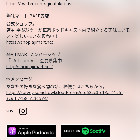
https://twitter.com/ajinafukuonsei
🛍️味マート BASE支店
公式ショップ。
店主 平野紗季子が毎週ポッドキャスト内で紹介する美味しいモ
ノ・楽しいモノを販売中！
https://shop.ajimart.net
🍰AJI MARTメンバーシップ
「TA Team Aji」会員募集中！
http://shop.ajimart.net/
✏️メッセージ
あなたの好きな食べ物の話、お便りはこちらから。
https://survey.sonicbowl.cloud/form/efd63cc3-c14a-41a5-
9c64-74b8f7c30574/
sns