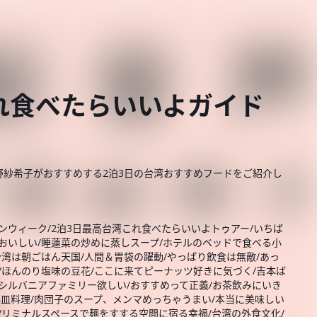
れ食べたらいいよガイド
野紗希子がおすすめする2泊3日の台湾おすすめフードをご紹介し
ンウィーク/2泊3日最高台湾これ食べたらいいよトゥアー/いちば
おいしい/睡蓮菜の炒めに蒸しスープ/ホテルのベッドで食べる小
湾は朝ごはん天国/人間＆胃袋の躍動/やっぱり飲食は無敵/あっ
/ほんのり塩味の豆花/ここに来てピーナッツ好きに気づく/吉本ば
シルバニアファミリー欲しい/おすすめって正義/お茶飲みにいき
小皿料理/肉団子のスープ、メンマめっちゃうまい/本当に美味しい
/リミナルスペースで麺をすする空間に宿る幸福/台湾の外食文化/