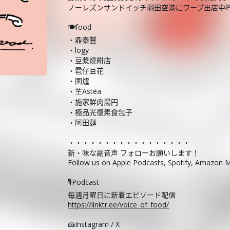
ノーレズンサンドイッチ羽田空港にワープ出店中
🍽️food
・鼎泰豐
・logy
・豆漿燒餅店
・雹仔豆花
・圍爐
・芏Astēa
・施家鮮肉湯円
・極品光復素食包子
・阿田麺
・・・・・・・・・・・・・・・・・
新・味な副音声 フォローお願いします！
Follow us on Apple Podcasts, Spotify, Amazon M
🎙️Podcast
毎週月曜日に新着エピソード配信
https://linktr.ee/voice_of_food/
🍰Instagram / X