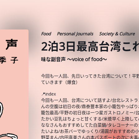
Food
Personal Journals
Society & Culture
2泊3日最高台湾こ
味な副音声 ～voice of food～
今回も一人回、先日いってきた台湾について！平
ていきます（爆食）
📍index
今回も一人回、台湾について話すよ/台北レストラ
んの空腹は初日の夜/鼎泰豐本家の小籠包やっぱり
籠包最高/平野の初日夜は一つ星ガストロノミー/台
たかい豆乳はちょっと甘くする/米漿早く上陸して
ななさんもおすすめしてた白菜鍋/タレコーナーの
たいよね/お茶バーでゆっくり/湯圓がおすすめの
野菜まん/内田真美さんの本パスポートの次に大事