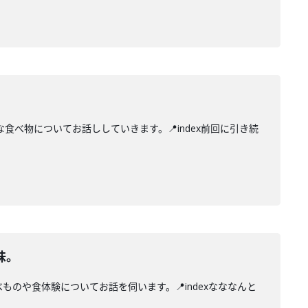
べ物についてお話ししていきます。📍index前回に引き続
味。
のや食体験についてお話を伺います。📍indexなななんと