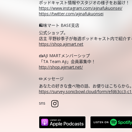
ポッドキャスト情報やスタジオの様子をお届け！
https://www.instagram.com/ajinafukuonsei/
https://twitter.com/ajinafukuonsei
🛍️味マート BASE支店
公式ショップ。
店主 平野紗季子が毎週ポッドキャスト内で紹介
https://shop.ajimart.net
🍰AJI MARTメンバーシップ
「TA Team Aji」会員募集中！
http://shop.ajimart.net/
✏️メッセージ
あなたの好きな食べ物の話、お便りはこちらから
https://survey.sonicbowl.cloud/form/efd63cc3-
sns