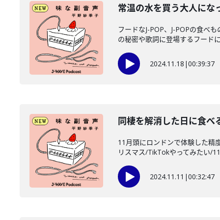
常温の水を買う大人になっ
フードなJ-POP、J-POPの
の秘密や歌詞に登場するフードにつ
2024.11.18
|
00:39:37
同棲を解消した日に食べ
11月頭にロンドンで体験した精
リスマス/TikTokやってみたい/11
2024.11.11
|
00:32:47