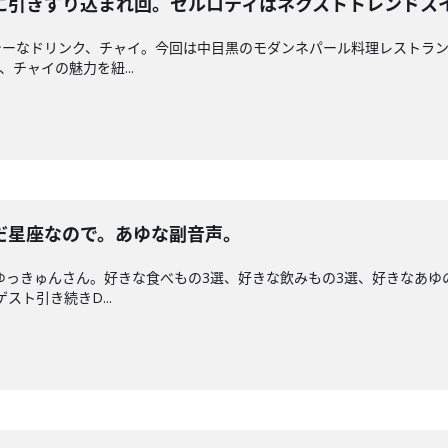
に引きずり込まれ回。セルロティはネクストトレンドス
ーなドリンク、チャイ。今回は中目黒のモダンネパール料理レストラン「
チャイの魅力を紐...
だ星座なので。あゆな副音声。
のゆっきゅんさん。好きな食べもの3選、好きな飲みもの3選、好きなあ
スト引き続きD...