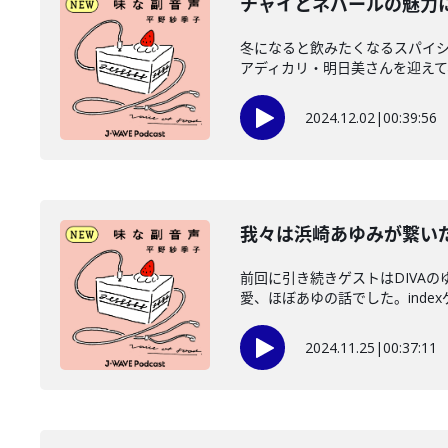
チャイとネパールの魅力
冬になると飲みたくなるスパイシ
アディカリ・明日美さんを迎えて、
2024.12.02
|
00:39:56
我々は浜崎あゆみが繋い
前回に引き続きゲストはDIVA
愛、ほぼあゆの話でした。indexゲ
2024.11.25
|
00:37:11