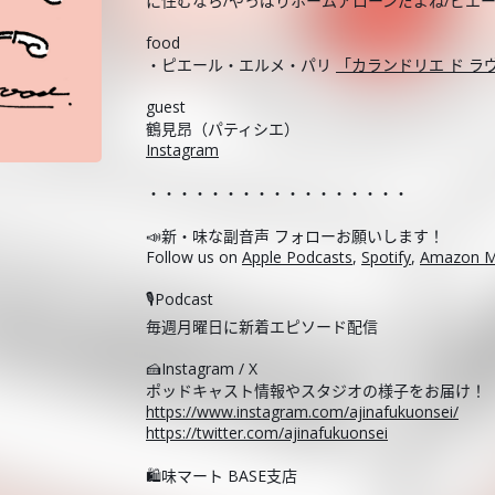
に住むなら/やっぱりホームアローンだよね/ピエ
food
・ピエール・エルメ・パリ
「カランドリエ ド ラ
guest
鶴見昂（パティシエ）
Instagram
・・・・・・・・・・・・・・・・・
📣新・味な副音声 フォローお願いします！
Follow us on
Apple Podcasts
,
Spotify
,
Amazon M
🎙️Podcast
毎週月曜日に新着エピソード配信
🍰Instagram / X
ポッドキャスト情報やスタジオの様子をお届け！
https://www.instagram.com/ajinafukuonsei/
https://twitter.com/ajinafukuonsei
🛍️味マート BASE支店