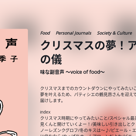
Food
Personal Journals
Society & Culture
クリスマスの夢！
の儀
味な副音声 ～voice of food～
クリスマスまでのカウントダウンにやってみたい
夢を叶えるため、パティシエの鶴見昂さんを迎え
届けします。
index
クリスマス時期にやってみたいこと/スペシャル
見くんと開けていくよー！/美味しい引き出しとク
ノーレズンクグロフ/冬のキスは～♪/ピエール・