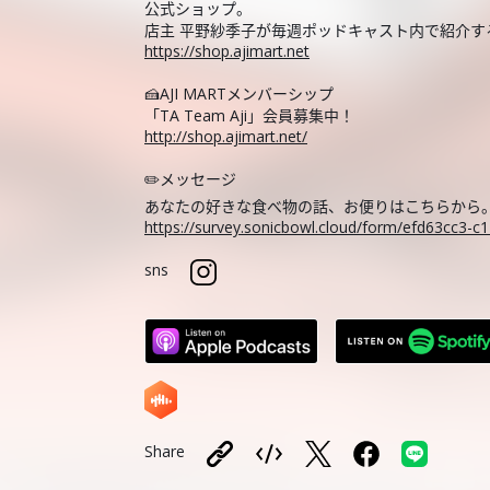
公式ショップ。
店主 平野紗季子が毎週ポッドキャスト内で紹介
https://shop.ajimart.net
🍰AJI MARTメンバーシップ
「TA Team Aji」会員募集中！
http://shop.ajimart.net/
✏️メッセージ
あなたの好きな食べ物の話、お便りはこちらから
https://survey.sonicbowl.cloud/form/efd63cc3-
sns
Share