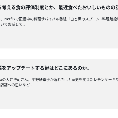
ら考える食の評価制度とか、最近食べたおいしいものの
Netflixで配信中の料理サバイバル番組「白と黒のスプーン ?料理
てお話して...
遍をアップデートする鍵はどこにあるのか。
karaの大井博司さん。平野紗季子が溺れた…！歴史を変えたレモンケー
舗への思いなど...