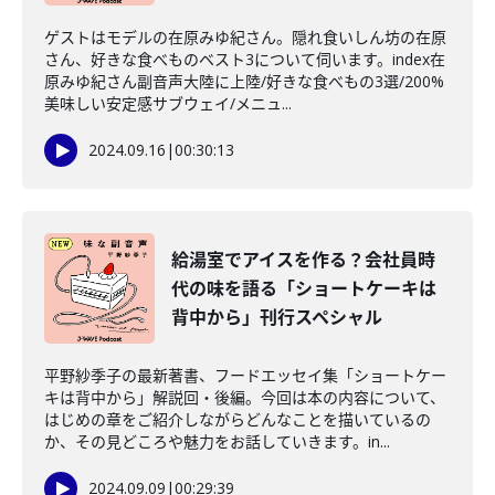
ゲストはモデルの在原みゆ紀さん。隠れ食いしん坊の在原
さん、好きな食べものベスト3について伺います。index在
原みゆ紀さん副音声大陸に上陸/好きな食べもの3選/200%
美味しい安定感サブウェイ/メニュ...
2024.09.16
|
00:30:13
給湯室でアイスを作る？会社員時
代の味を語る「ショートケーキは
背中から」刊行スペシャル
平野紗季子の最新著書、フードエッセイ集「ショートケー
キは背中から」解説回・後編。今回は本の内容について、
はじめの章をご紹介しながらどんなことを描いているの
か、その見どころや魅力をお話していきます。in...
2024.09.09
|
00:29:39