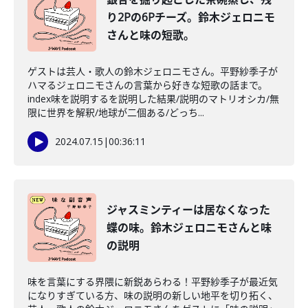
り2Pの6Pチーズ。鈴木ジェロニモ
さんと味の短歌。
ゲストは芸人・歌人の鈴木ジェロニモさん。平野紗季子が
ハマるジェロニモさんの言葉から好きな短歌の話まで。
index味を説明するを説明した結果/説明のマトリオシカ/無
限に世界を解釈/地球が二個ある/どっち...
2024.07.15
|
00:36:11
ジャスミンティーは居なくなった
蝶の味。鈴木ジェロニモさんと味
の説明
味を言葉にする界隈に新鋭あらわる！平野紗季子が最近気
になりすぎている方、味の説明の新しい地平を切り拓く、