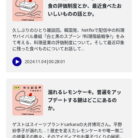
食の評価制度とか、最近食べたお
いしいものの話とか。
久しぶりのひとり雑談回。韓国発、Netflixで配信中の料理
サバイバル番組「白と黒のスプーン ?料理階級戦争?」をみ
て考える、料理産業の評価制度について。そして最近印象
に残った食べものについてお話して...
2024.11.04
|
00:28:01
溺れるレモンケーキ。普遍をアッ
プデートする鍵はどこにあるの
か。
ゲストはスイーツブランドsarkaraの大井博司さん。平野
紗季子が溺れた…！歴史を変えたレモンケーキや唯一無二
の焼菓子の数々。そのアイディアやお菓子づくりの秘密、