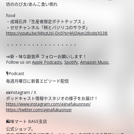
坊ののび太/あんこ食い倒れ
food
・成城石井「生産者限定ポテトチップス 」
・せせチャンネル「柿とバジリコのサラダ」
https://youtu.be/MIvzUsI-Dc0?si=kljDAxn2Bsdq3G3B
・・・・・・・・・・・・・・・・・
📣新・味な副音声 フォローお願いします！
Follow us on
Apple Podcasts
,
Spotify
,
Amazon Music
.
🎙️Podcast
毎週月曜日に新着エピソード配信
🍰Instagram / X
ポッドキャスト情報やスタジオの様子をお届け！
https://www.instagram.com/ajinafukuonsei/
https://twitter.com/ajinafukuonsei
🛍️味マート BASE支店
公式ショップ。