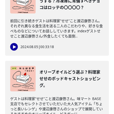
うする？冷凍庫に常備すべきチョ
コはロッテの〇〇〇〇？
前回に引き続きゲストは料理家”せせ”こと渡辺康啓さん。
それぞれ異なる食生活を送る二人のこだわりや、好きな食
べものなどについてお話ししていきます。indexゲストせ
せこと渡辺康啓さん/外食したくても面倒...
2024.08.05
|
00:33:18
オリーブオイルどう選ぶ？料理家
せせのポッドキャストショッピン
グ。
ゲストは料理家”せせ”こと渡辺康啓さん。味マート BASE
支店でもセレクトさせていただいた大人気アイテム「ちょ
っと長いレンゲ」や渡辺康啓さんのショップで展開してい
るおすすめのオリーブオイル、ビネガーに...