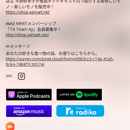
店主 平野紗季子が毎週ポッドキャスト内で紹介する美味しいモ
ノ・楽しいモノを販売中！
https://shop.ajimart.net
🍰AJI MARTメンバーシップ
「TA Team Aji」会員募集中！
http://shop.ajimart.net/
✏️メッセージ
あなたの好きな食べ物の話、お便りはこちらから。
https://survey.sonicbowl.cloud/form/efd63cc3-c14a-41a5-
9c64-74b8f7c30574/
sns