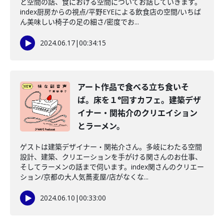
と空間の話、食における空間についてお話していきます。
index厨房からの視点/平野EYEによる飲食店の空間/いちば
ん美味しい椅子の足の細さ/密度でお...
2024.06.17
|
00:34:15
アート作品で食べる立ち食いそ
ば。床を１°回すカフェ。建築デザ
イナー・関祐介のクリエイション
とラーメン。
ゲストは建築デザイナー・関祐介さん。多岐にわたる空間
設計、建築、クリエーションを手がける関さんのお仕事、
そしてラーメンの話まで伺います。index関さんのクリエー
ション/京都の大人気蕎麦屋/店がなくな...
2024.06.10
|
00:33:00