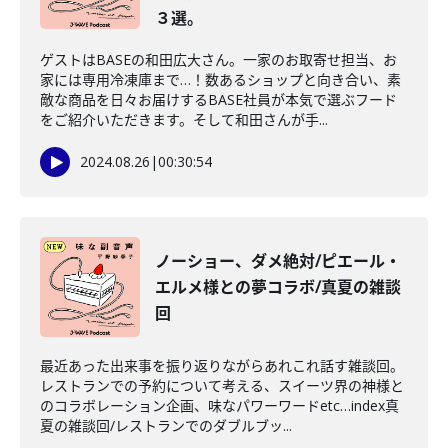
３選。
ゲストはBASEの和田広大さん。一家のお取寄せ担当、お
家には専用冷凍庫まで…！数あるショップと向き合い、素
敵な商品を日々お届けするBASE社員が本気で選ぶフード
をご紹介いただきます。そして和田さんが手...
2024.08.26
|
00:30:54
ノーショー、ダメ絶対/ピエール・
エルメ様との夢コラボ/真夏の雑談
回
最近あった出来事を振り返りながらあれこれ話す雑談回。
レストランでの予約について考える、スイーツ界の神様と
のコラボレーション企画、味なパワーワードetc…index真
夏の雑談回/レストランでのダブルブッ...