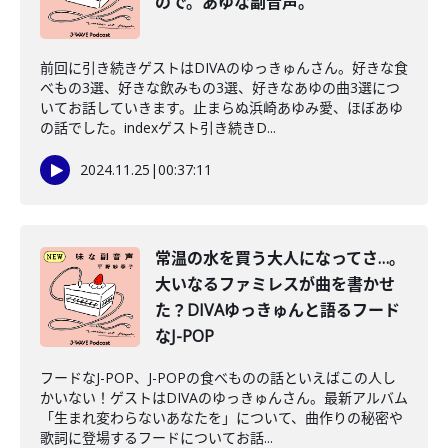
ので。あゆな副音声。
前回に引き続きゲストはDIVAのゆっきゅんさん。好きな食
べもの3選、好きな飲みもの3選、好きなあゆの曲3選につ
いてお話していきます。止まらぬ浜崎あゆみ愛、ほぼあゆ
の話でした。indexゲスト引き続きD...
2024.11.25
|
00:37:11
常温の水を買う大人になってさ…。
大いなるファミレスが曲を書かせ
た？DIVAゆっきゅんと語るフード
なJ-POP
フードなJ-POP、J-POPの食べものの話といえばこの人し
かいない！ゲストはDIVAのゆっきゅんさん。最新アルバム
「生まれ変わらないあなたを」について、曲作りの秘密や
歌詞に登場するフードについてお話...