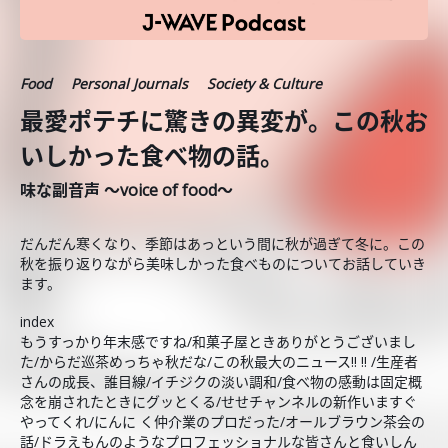
Food
Personal Journals
Society & Culture
最愛ポテチに驚きの異変が。この秋お
いしかった食べ物の話。
味な副音声 ～voice of food～
だんだん寒くなり、季節はあっという間に秋が過ぎて冬に。この
秋を振り返りながら美味しかった食べものについてお話していき
ます。
index
もうすっかり年末感ですね/和菓子屋ときありがとうございまし
た/からだ巡茶めっちゃ秋だな/この秋最大のニュース!! !! /生産者
さんの成長、誰目線/イチジクの淡い調和/食べ物の感動は固定概
念を崩されたときにグッとくる/せせチャンネルの新作いますぐ
やってくれ/にんに く仲介業のプロだった/オールブラウン茶会の
話/ドラえもんのようなプロフェッショナルな皆さんと食いしん