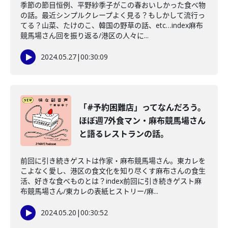
季節の節目恒例、平野紗季子がこの春おいしかった食べ物
の話。最近シンプルクレープよく見る？もしかして流行っ
てる？山菜、たけのこ、韓国の野草の話、etc…index麻布
競馬場さん回を振り返る/港区の人々に...
2024.05.27
|
00:30:09
「#予約困難店」ってなんだろう。
ほぼ週7外食マン・麻布競馬場さん
と語るレストランの話。
前回に引き続きゲストは作家・麻布競馬場さん。東カレを
こよなく愛し、港区の食文化を知り尽くす麻布さんの食生
活、好きな食べものとは？index前回に引き続きゲスト麻
布競馬場さん/東カレの表紙ヒストリー/麻...
2024.05.20
|
00:30:52