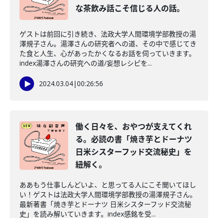
な茶飲み話こそ信じる人の話。
ゲストは前回に引き続き、法政大学人間環境学部教授の湯
澤規子さん。湯澤さんの研究者への道、その中で感じてき
た食と人生、心があったかくなるお話を伺っていきます。
index湯澤さんの研究への道/妄想レシピを...
2024.03.04
|
00:26:56
働く日々を、おやつが支えてくれ
る。必読の書「焼き芋とドーナツ
日米シスターフッド交流秘史」を
紐解く。
ああもう仕事しんどいよ、と思ってる人にこそ聞いてほし
い！ゲストは法政大学人間環境学部教授の湯澤規子さん。
最新著書「焼き芋とドーナツ 日米シスターフッド交流秘
史」を読み解いていきます。index感銘を受...