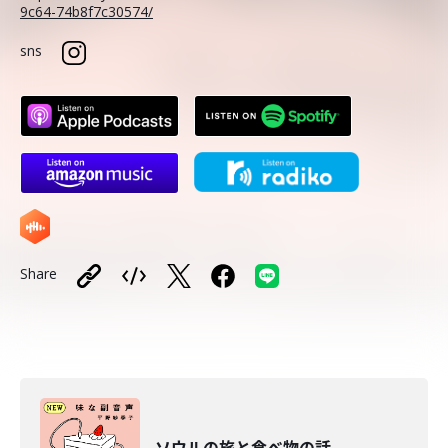
9c64-74b8f7c30574/
sns
Share