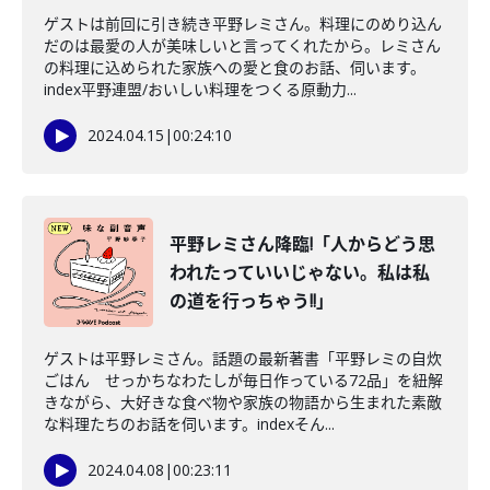
ゲストは前回に引き続き平野レミさん。料理にのめり込ん
だのは最愛の人が美味しいと言ってくれたから。レミさん
の料理に込められた家族への愛と食のお話、伺います。
index平野連盟/おいしい料理をつくる原動力...
2024.04.15
|
00:24:10
平野レミさん降臨!「人からどう思
われたっていいじゃない。私は私
の道を行っちゃう!!」
ゲストは平野レミさん。話題の最新著書「平野レミの自炊
ごはん せっかちなわたしが毎日作っている72品」を紐解
きながら、大好きな食べ物や家族の物語から生まれた素敵
な料理たちのお話を伺います。indexそん...
2024.04.08
|
00:23:11