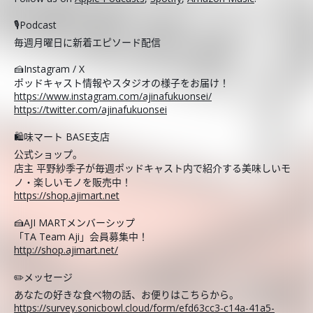
🎙️Podcast
毎週月曜日に新着エピソード配信
🍰Instagram / X
ポッドキャスト情報やスタジオの様子をお届け！
https://www.instagram.com/ajinafukuonsei/
https://twitter.com/ajinafukuonsei
🛍️味マート BASE支店
公式ショップ。
店主 平野紗季子が毎週ポッドキャスト内で紹介する美味しいモ
ノ・楽しいモノを販売中！
https://shop.ajimart.net
🍰AJI MARTメンバーシップ
「TA Team Aji」会員募集中！
http://shop.ajimart.net/
✏️メッセージ
あなたの好きな食べ物の話、お便りはこちらから。
https://survey.sonicbowl.cloud/form/efd63cc3-c14a-41a5-