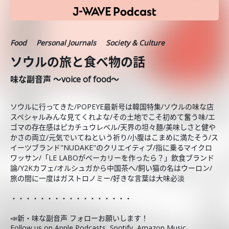
Food
Personal Journals
Society & Culture
ソウルの旅と食べ物の話
味な副音声 ～voice of food～
ソウルに行ってきた/POPEYE最新号は韓国特集/ソウルの味な店
スペシャルみんな見てくれよな/その土地でこそ初めて奮う味/エ
ゴマの存在感はピカチュウレベル/天界の坦々麺/美味しさと健や
かさの両立/元気でいてねという祈り/小腹はこまめに満たそう/ス
イーツブランド"NUDAKE"のクリエイティブ/指に乗るマイクロ
ワッサン/「LE LABOがベーカリーを作ったら？」飲食ブランド
論/Y2Kカフェ/オルシュガから中国茶へ/飼い猫の名はウーロン/
旅の間に一度はガストロノミー/好きな言葉は大味必淡
・・・・・・・・・・・・・・・・・
📣新・味な副音声 フォローお願いします！
Follow us on
Apple Podcasts
,
Spotify
,
Amazon Music
.