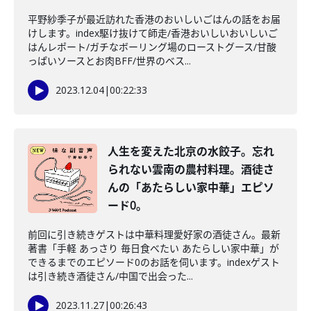
平野紗季子が最近訪れた香港のおいしいごはんの話をお届
けします。index駆け抜けて師走/香港おいしいおいしいご
はんレポート/ガチなボーリング場のローストグース/甘酸
っぱいソースとお肉BFF/世界のベス...
2023.12.04
|
00:22:33
人生を変えた北京の水餃子。忘れ
られない雲南の農村料理。酒徒さ
んの「あたらしい家中華」エピソ
ード0。
前回に引き続きゲストは中華料理愛好家の酒徒さん。最新
著書「手軽 あっさり 毎日食べたい あたらしい家中華」が
できるまでのエピソード0のお話を伺います。indexゲスト
は引き続き酒徒さん/中国で出会った...
2023.11.27
|
00:26:43