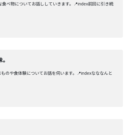
べ物についてお話ししていきます。📍index前回に引き続
味。
のや食体験についてお話を伺います。📍indexなななんと