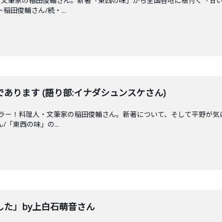
・文筆家の稲田俊輔さん。新著「東西の味」から全国各地に根付く「甘
ト稲田俊輔さん/続・...
あります (語り部:イナダシュンスケさん)
ュラー！料理人・文筆家の稲田俊輔さん。新著について、そして平野が気
/「東西の味」の...
した」by上白石萌音さん