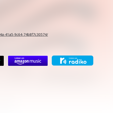
。
c14a-41a5-9c64-74b8f7c30574/