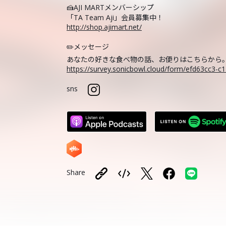
🍰AJI MARTメンバーシップ
「TA Team Aji」会員募集中！
http://shop.ajimart.net/
✏️メッセージ
あなたの好きな食べ物の話、お便りはこちらから
https://survey.sonicbowl.cloud/form/efd63cc3-
sns
Share