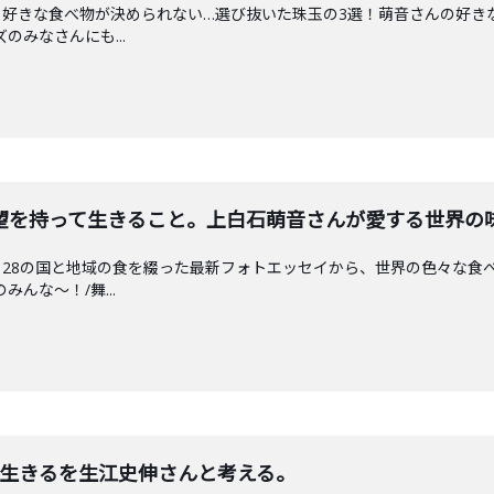
好きな食べ物が決められない…選び抜いた珠玉の3選！萌音さんの好きな食
のみなさんにも...
望を持って生きること。上白石萌音さんが愛する世界の
28の国と地域の食を綴った最新フォトエッセイから、世界の色々な食べも
んな〜！/舞...
と生きるを生江史伸さんと考える。