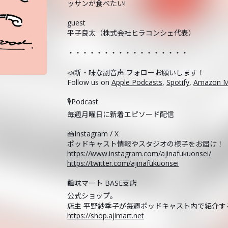
ッサンが食べたい!
guest
平子良太（株式会社ヒラコンシェ代表）
・・・・・・・・・・・・・・・・・
📣新・味な副音声 フォローお願いします！
Follow us on
Apple Podcasts
,
Spotify
,
Amazon M
🎙️Podcast
毎週月曜日に新着エピソード配信
🍰Instagram / X
ポッドキャスト情報やスタジオの様子をお届け！
https://www.instagram.com/ajinafukuonsei/
https://twitter.com/ajinafukuonsei
🛍️味マート BASE支店
公式ショップ。
店主 平野紗季子が毎週ポッドキャスト内で紹介
https://shop.ajimart.net