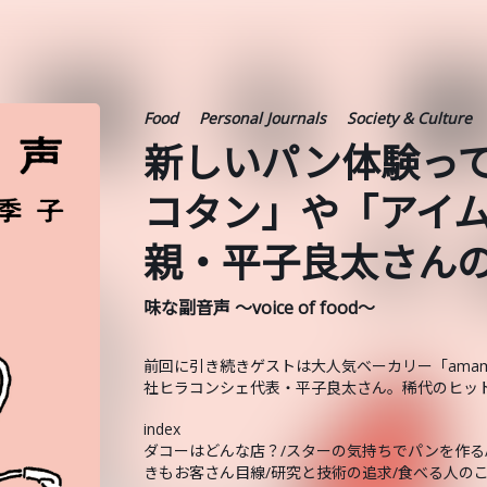
Food
Personal Journals
Society & Culture
新しいパン体験っ
コタン」や「アイ
親・平子良太さん
味な副音声 ～voice of food～
前回に引き続きゲストは大人気ベーカリー「amamda
社ヒラコンシェ代表・平子良太さん。稀代のヒッ
index
ダコーはどんな店？/スターの気持ちでパンを作る/
きもお客さん目線/研究と技術の追求/食べる人のこ