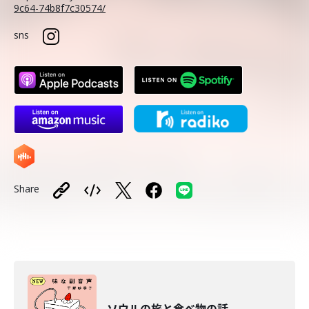
9c64-74b8f7c30574/
sns
Share