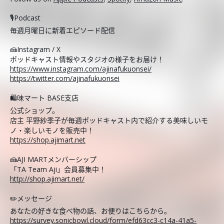
🎙️Podcast
毎週月曜日に新着エピソード配信
🍰Instagram / X
ポッドキャスト情報やスタジオの様子をお届け！
https://www.instagram.com/ajinafukuonsei/
https://twitter.com/ajinafukuonsei
🛍️味マート BASE支店
公式ショップ。
店主 平野紗季子が毎週ポッドキャスト内で紹介する美味しいモ
ノ・楽しいモノを販売中！
https://shop.ajimart.net
🍰AJI MARTメンバーシップ
「TA Team Aji」会員募集中！
http://shop.ajimart.net/
✏️メッセージ
あなたの好きな食べ物の話、お便りはこちらから。
https://survey.sonicbowl.cloud/form/efd63cc3-c14a-41a5-