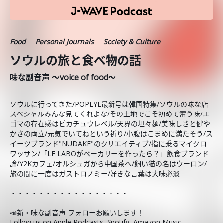
Food
Personal Journals
Society & Culture
ソウルの旅と食べ物の話
味な副音声 ～voice of food～
ソウルに行ってきた/POPEYE最新号は韓国特集/ソウルの味な店
スペシャルみんな見てくれよな/その土地でこそ初めて奮う味/エ
ゴマの存在感はピカチュウレベル/天界の坦々麺/美味しさと健や
かさの両立/元気でいてねという祈り/小腹はこまめに満たそう/ス
イーツブランド"NUDAKE"のクリエイティブ/指に乗るマイクロ
ワッサン/「LE LABOがベーカリーを作ったら？」飲食ブランド
論/Y2Kカフェ/オルシュガから中国茶へ/飼い猫の名はウーロン/
旅の間に一度はガストロノミー/好きな言葉は大味必淡
・・・・・・・・・・・・・・・・・
📣新・味な副音声 フォローお願いします！
Follow us on
Apple Podcasts
,
Spotify
,
Amazon Music
.