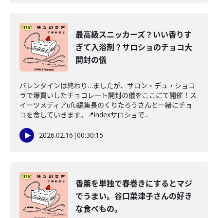
最高級スニッカーズ？いい香りす
ぎて入浴剤？サロショのチョコ大
開封の儀
バレンタインは終わり…ましたが、サロン・デュ・ショコ
ラで爆買いしたチョコレート開封の儀をここにて開催！ス
イーツメディアufu編集長のくりたろうさんと一緒にチョ
コを食していきます。📍indexサロショで...
2026.02.16
|
00:30:15
香薫を単独で春巻きにするとマジ
でうまい。谷口菜津子さんの好き
な食べもの。