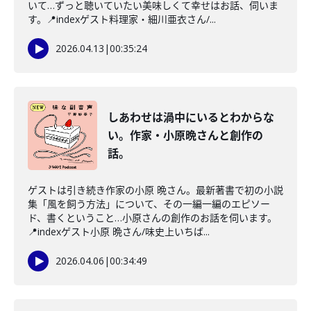
いて…ずっと聴いていたい美味しくて幸せはお話、伺いま
す。📍indexゲスト料理家・細川亜衣さん/...
2026.04.13
|
00:35:24
しあわせは渦中にいるとわからな
い。作家・小原晩さんと創作の
話。
ゲストは引き続き作家の小原 晩さん。最新著書で初の小説
集「風を飼う方法」について、その一編一編のエピソー
ド、書くということ…小原さんの創作のお話を伺います。
📍indexゲスト小原 晩さん/味史上いちば...
2026.04.06
|
00:34:49