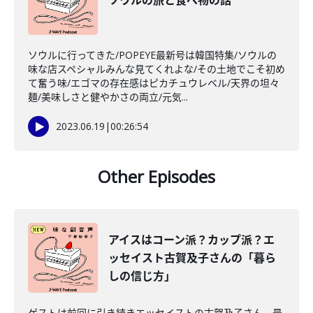
ソウルの旅と食べ物の話
ソウルに行ってきた/POPEYE最新号は韓国特集/ソウルの
味な店スペシャルみんな見てくれよな/その土地でこそ初め
て奮う味/エゴマの存在感はピカチュウレベル/天界の坦々
麺/美味しさと健やかさの両立/元気...
2023.06.19
|
00:26:54
Other Episodes
アイスはコーン派？カップ派？エ
ッセイスト古賀及子さんの「暮ら
しの信じ方」
ゲストは前回に引き続きエッセイストの古賀及子さん。最