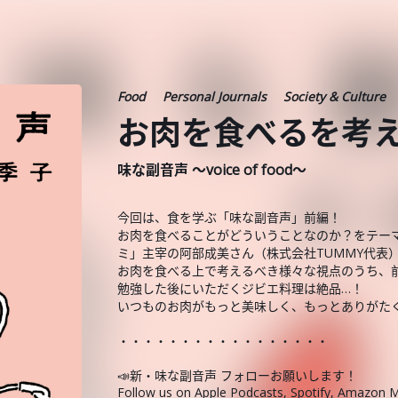
Food
Personal Journals
Society & Culture
お肉を食べるを考
味な副音声 ～voice of food～
今回は、食を学ぶ「味な副音声」前編！
お肉を食べることがどういうことなのか？をテー
ミ」主宰の阿部成美さん（株式会社TUMMY代表
お肉を食べる上で考えるべき様々な視点のうち、
勉強した後にいただくジビエ料理は絶品…！
いつものお肉がもっと美味しく、もっとありがたく
・・・・・・・・・・・・・・・・・
📣新・味な副音声 フォローお願いします！
Follow us on Apple Podcasts, Spotify, Amazon M