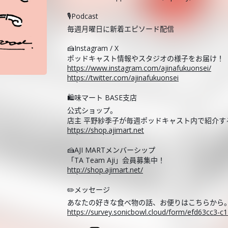
🎙️Podcast
毎週月曜日に新着エピソード配信
🍰Instagram / X
ポッドキャスト情報やスタジオの様子をお届け！
https://www.instagram.com/ajinafukuonsei/
https://twitter.com/ajinafukuonsei
🛍️味マート BASE支店
公式ショップ。
店主 平野紗季子が毎週ポッドキャスト内で紹介
https://shop.ajimart.net
🍰AJI MARTメンバーシップ
「TA Team Aji」会員募集中！
http://shop.ajimart.net/
✏️メッセージ
あなたの好きな食べ物の話、お便りはこちらから
https://survey.sonicbowl.cloud/form/efd63cc3-