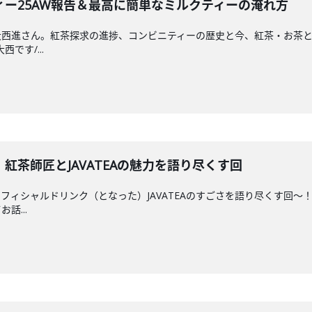
ー25AW報告＆最高に簡単なミルクティーの淹れ方
ia大西進さん。紅茶探求の進捗、コンビニティーの歴史と今、紅茶・お茶と
です/...
A！紅茶師匠とJAVATEAの魅力を語り尽くす回
ィシャルドリンク（となった）JAVATEAのすごさを語り尽くす回〜！ゲスト
話...