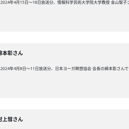
024年4月15日〜18日放送分、情報科学芸術大学院大学教授 金山智子
回】綿本彰さん
024年4月8日〜11日放送分、日本ヨーガ瞑想協会 会長の綿本彰さんで
回】村上彗さん