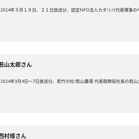
2024年３月１８日、２１日放送分、認定NPO法人カタリバ代表理事の
回】若山太郎さん
024年3月4日〜7日放送分、若竹の杜/若山農場 代表取締役社長の若
回】西村琢さん