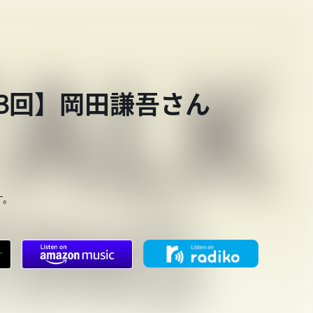
第843回】岡田謙吾さん
す。