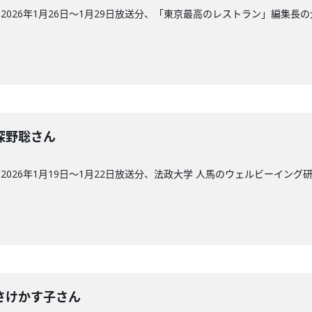
026年1月26日〜1月29日放送分、「東京最高のレストラン」編集長
回】深野聡さん
026年1月19日〜1月22日放送分、法政大学 人馬のウェルビーイング
回】さけかす子さん