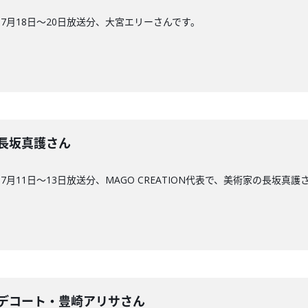
7月18日〜20日放送分、大宮エリーさんです。
回】長坂真護さん
月11日〜13日放送分、MAGO CREATION代表で、美術家の長坂真護
29回】デコート・豊崎アリサさん