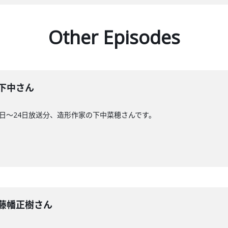
Other Episodes
回】下中さん
1日〜24日放送分、造形作家の下中菜穂さんです。
回】藤幡正樹さん