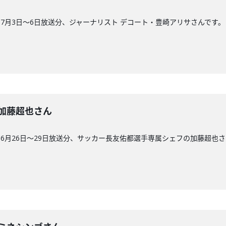
7月3日〜6日放送分、ジャーナリスト デコート・豊崎アリサさんです。
回】加藤超也さん
6月26日〜29日放送分、サッカー長友佑都選手専属シェフの加藤超也さ