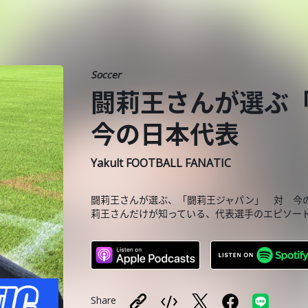
Soccer
闘莉王さんが選ぶ
今の日本代表
Yakult FOOTBALL FANATIC
闘莉王さんが選ぶ、「闘莉王ジャパン」 対 今
莉王さんだけが知っている、代表選手のエピソー
Share