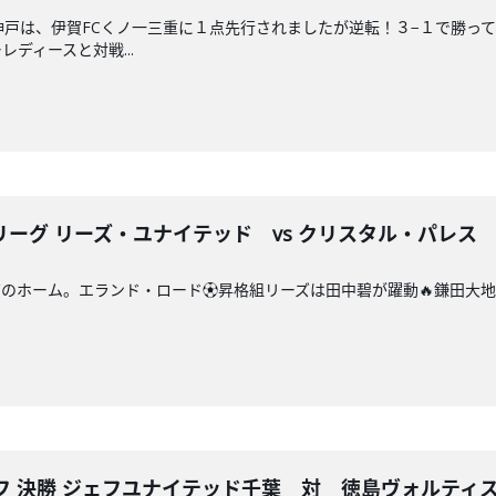
神戸は、伊賀FCくノ一三重に１点先行されましたが逆転！３−１で勝っ
ディースと対戦...
ーグ リーズ・ユナイテッド vs クリスタル・パレス
のホーム。エランド・ロード⚽️昇格組リーズは田中碧が躍動🔥鎌田大地
オフ 決勝 ジェフユナイテッド千葉 対 徳島ヴォルティ