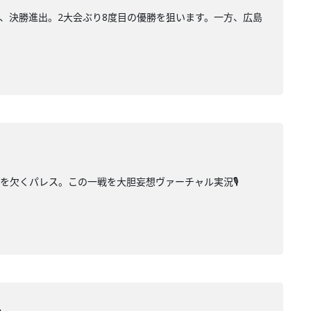
て、決勝進出。2大会ぶり8度目の優勝を狙います。一方、広島
を欠くパレス。この一戦を大胆妄想ヴァーチャル実況🎙️
ス