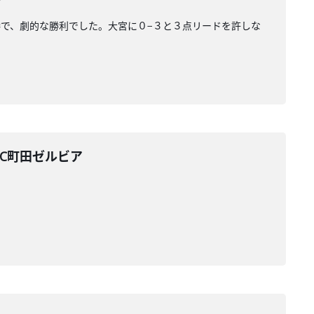
勝で、劇的な勝利でした。大宮に０−３と３点リードを許しな
FC町田ゼルビア