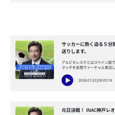
サッカーに熱く迫る５分間
送りします。
アルビセレステとはスペイン語
マッチを妄想ヴァーチャル実況して
2026.01.02
|
00:05:16
元日決戦！ INAC神戸