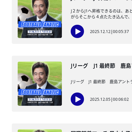
J２からJ1へ昇格できるのは、
がらそこから４点たたき込んで、４
2025.12.12
|
00:05:37
Jリーグ J1 最終節 
Jリーグ J1 最終節 鹿島アン
2025.12.05
|
00:06:02