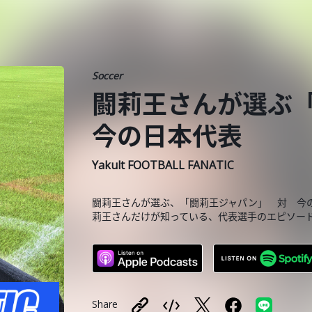
Soccer
闘莉王さんが選ぶ
今の日本代表
Yakult FOOTBALL FANATIC
闘莉王さんが選ぶ、「闘莉王ジャパン」 対 今
莉王さんだけが知っている、代表選手のエピソー
Share