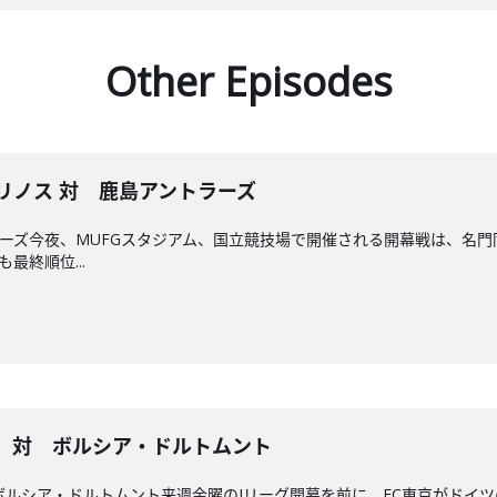
Other Episodes
Fマリノス 対 鹿島アントラーズ
ラーズ今夜、MUFGスタジアム、国立競技場で開催される開幕戦は、名門同
最終順位...
京 対 ボルシア・ドルトムント
ボルシア・ドルトムント来週金曜のJリーグ開幕を前に、FC東京がドイ