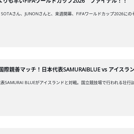
こよりも早いFIFAワールドカップ2026 ファイナル！！
T、SOTAさん、JUNONさんと、来週開幕、FIFAワールドカップ2026に
際親善マッチ！日本代表SAMURAIBLUE vs アイスラ
AMURAI BLUEがアイスランドと対戦。国立競技場で行われる壮行試合を「Y