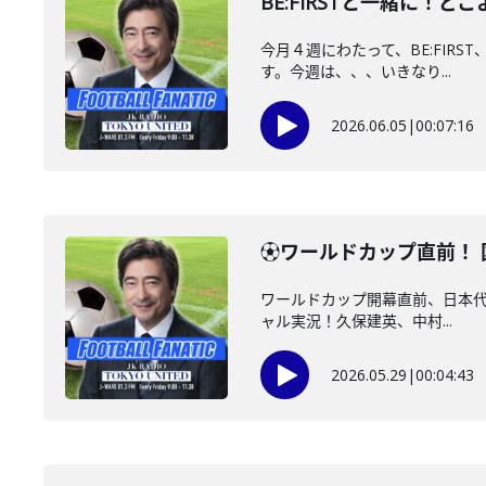
BE:FIRSTと一緒に！ど
今月４週にわたって、BE:FIRS
す。今週は、、、いきなり...
2026.06.05
|
00:07:16
⚽ワールドカップ直前！ 国
ワールドカップ開幕直前、日本代表S
ャル実況！久保建英、中村...
2026.05.29
|
00:04:43