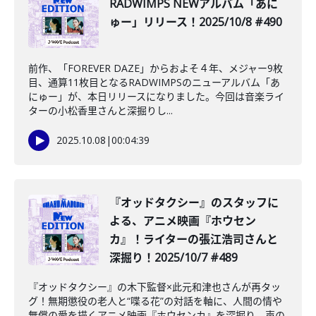
RADWIMPS NEWアルバム「あに
ゅー」リリース！2025/10/8 #490
前作、「FOREVER DAZE」からおよそ４年、メジャー9枚
目、通算11枚目となるRADWIMPSのニューアルバム「あ
にゅー」が、本日リリースになりました。今回は音楽ライ
ターの小松香里さんと深掘りし...
2025.10.08
|
00:04:39
️『オッドタクシー』のスタッフに
よる、アニメ映画『ホウセン
カ』！ライターの張江浩司さんと
深掘り！2025/10/7 #489
『オッドタクシー』の木下監督×此元和津也さんが再タッ
グ！無期懲役の老人と“喋る花”の対話を軸に、人間の情や
無償の愛を描くアニメ映画『ホウセンカ』を深掘り。声の