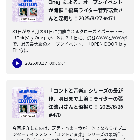
One」による、オープンイベント
が開催！編集ライター菅野瑞貴さ
んと深堀り！2025/8/27 #471
31日がある月の31日に開催されるクローズドパーティー、
「Thir(s)ty One」が、８月３１日に、渋谷WWWとWWWβ
で、過去最大級のオープンイベント、「OPEN DOOR ｂｙ
Thir(s)...
2025.08.27
|
00:06:01
『コントと音楽』シリーズの最新
作、明日まで上演！ライターの張
江浩司さんと深掘り！ 2025/8/26
#470
今回紹介したのは、芝居・音楽・食が一体となるライブエ
ンターテインメント「コントと音楽」シリーズの最新作、