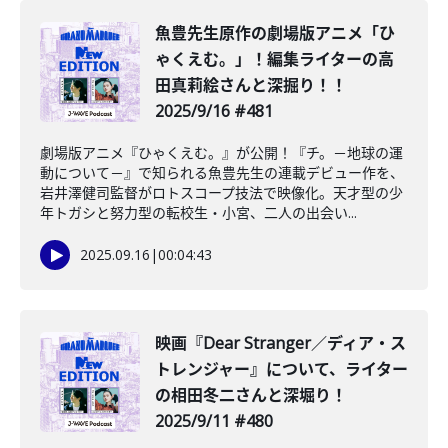
魚豊先生原作の劇場版アニメ「ひ
ゃくえむ。」！編集ライターの高
田真莉絵さんと深掘り！！
2025/9/16 #481
劇場版アニメ『ひゃくえむ。』が公開！『チ。－地球の運
動について－』で知られる魚豊先生の連載デビュー作を、
岩井澤健司監督がロトスコープ技法で映像化。天才型の少
年トガシと努力型の転校生・小宮、二人の出会い...
2025.09.16
|
00:04:43
映画『Dear Stranger／ディア・ス
トレンジャー』について、ライター
の相田冬二さんと深堀り！
2025/9/11 #480