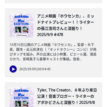
アニメ映画『ホウセンカ』、ミッ
ドナイトプレビュー！！ライター
の張江浩司さんと深掘り！
2025/9/9 #478
10月10日公開のアニメ映画『ホウセンカ』。監督・木下
麦、脚本・此元和津也（『オッドタクシー』コンビ）が再
びタッグを組み、声の出演には小林薫、ピエール瀧、満島
ひかり、宮崎美子ら豪華キャストが集結。音楽...
2025.09.09
|
00:04:45
Tyler, The Creator、８年ぶり来日
公演！音楽ブロガー・ライターの
アボかどさんと深掘り！2025/9/8