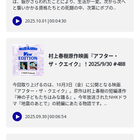
は、娘がさらわれたことにより、生活が一変。次から次へ
と襲いかかる資格たちとの死闘の中、次第にボブの...
2025.10.01
|
00:04:30
️村上春樹原作映画『アフター・
ザ・クエイク』！2025/9/30 #488
今回取り上げるのは、10月3日（金）に公開となる映画
『アフター・ザ・クエイク』。原作は村上春樹の短編連作
『神の子どもたちはみな踊る』。今年放送されたNHKドラ
マ『地震のあとで』の続編にあたる物語です。...
2025.09.30
|
00:06:54