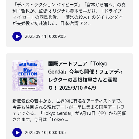
「ディストラクション·ベイビーズ」「宮本から君へ」の真
利子哲也が、監督·オリジナル脚本を手がけ、「ドライブ·
マイ·カー」の西島秀俊、「薄氷の殺人」のグイ·ルンメイ
が夫婦役で初共演した、日本·台湾·アメ...
2025.09.11
|
00:09:05
国際アートフェア「Tokyo
Gendai」今年も開催！フェアディ
レクターの高根枝里さんと深堀
り！ 2025/9/10 #479
新進気鋭の若手から、世界的に有名なアーティストまで、
今最も注目される現代アートが一挙に集まる国際アートフ
ェアである、「Tokyo Gendai」が9月12日（金）から開催
されます。今日は「Tokyo ...
2025.09.10
|
00:04:35