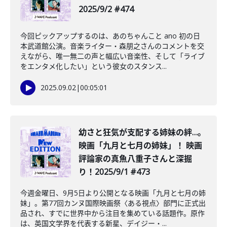
2025/9/2 #474
今回ピックアップするのは、あのちゃんこと ano 初の日
本武道館公演。音楽ライター・森朋之さんのコメントを交
えながら、唯一無二の声と幅広い音楽性、そして「ライブ
をエンタメ化したい」という彼女のスタンス...
2025.09.02
|
00:05:01
幼さと狂気が支配する姉妹の絆…。
映画「九月と七月の姉妹」！ 映画
評論家の真魚八重子さんと深掘
り！2025/9/1 #473
今週金曜日、9月5日より公開となる映画「九月と七月の姉
妹」。第77回カンヌ国際映画祭〈ある視点〉部門に正式出
品され、すでに世界中から注目を集めている話題作。原作
は、英国文学界を代表する新星、デイジー・...