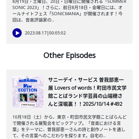
8月19日・土曜日、20日・日曜日に開催される「SUMMER
SONIC 2023」！さらに、前日8月18日・金曜日には、オ
ールナイトフェス「SONICMANIA」が開催されます！今
回は、音楽評論家の...
2023.08.17
|
00:05:02
Other Episodes
️サニーデイ・サービス 曽我部恵一
展 Lovers of words！町田市民文学
館ことばランド学芸員の山端穂さ
んと深堀裏！！2025/10/14 #492
10月18日（土）から、東京・町田市民文学館ことばらんど
で開催される展覧会をピックアップ。「音楽における言
葉」をテーマに、曽我部恵一さんの詩と創作ノートを通し
て、その言葉へのこだわりを探ります。自宅の...