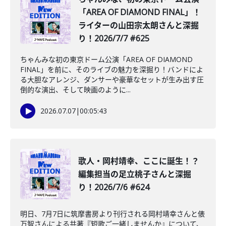
「AREA OF DIAMOND FINAL」！
ライターの山田宗太朗さんと深掘
り！2026/7/7 #625
ちゃんみな初の東京ドーム公演「AREA OF DIAMOND
FINAL」を前に、そのライブの魅力を深掘り！バンドによ
る大胆なアレンジ、ダンサーや豪華なセットが生み出す圧
倒的な演出、そして映画のように...
2026.07.07
|
00:05:43
️歌人・岡村靖幸、ここに誕生！？
編集担当の足立桃子さんと深掘
り！2026/7/6 #624
明日、7月7日に筑摩書房より刊行される岡村靖幸さんと俵
万智さんによる共著『短歌ご一緒しませんか』について、