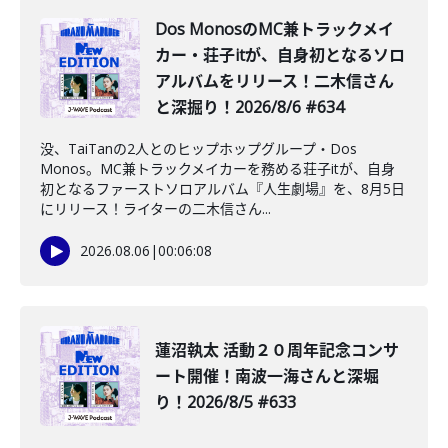
Dos MonosのMC兼トラックメイ
カー・荘子itが、自身初となるソロ
アルバムをリリース！二木信さん
と深掘り！2026/8/6 #634
没、TaiTanの2人とのヒップホップグループ・Dos
Monos。MC兼トラックメイカーを務める荘子itが、自身
初となるファーストソロアルバム『人生劇場』を、8月5日
にリリース！ライターの二木信さん...
2026.08.06
|
00:06:08
蓮沼執太 活動２０周年記念コンサ
ート開催！南波一海さんと深堀
り！2026/8/5 #633