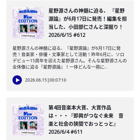
星野源さんの神髄に迫る、 『星野
源論』が6月17日に発売！編集を担
当した、小田部仁さんと深掘り！
2026/6/15 #612
星野源さんの神髄に迫る、『星野源論』が6月17日に発
売！音楽家・俳優・文筆家として活動！昨年6月に、ソロ
デビュー15周年を迎えた星野源さん。そんな星野源さんの
全体像に迫る『星野源論』！一体どんな一冊に...
2026.06.15
|
00:07:10
第4回音楽本大賞、大賞作品
は・・・『即興がつなぐ未来 音
楽と社会の狭間でおっとっと』
2026/6/4 #611