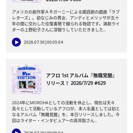
アメリカの劇作家ＡＲガーニーによる朗読劇の戯曲「ラブ
レターズ」。幼なじみの男女、アンディとメリッサが五十
年の間に交わした往復書簡で綴られる物語です。演劇ライ
ターの上野紀子さんに深掘りしていただきました...
2026.07.30
|
00:05:04
アフロ 1st アルバム『無職覚醒』
リリース！ 2026/7/29 #629
2024年にMOROHAとしての活動を休止し、現在は天々
高々として活動しているアフロが、本人名義としては初と
なるアルバム「無職覚醒」を、本日リリースしました。今
回はライター・インタビュアーの真貝聡さん...
2026.07.29
|
00:05:04