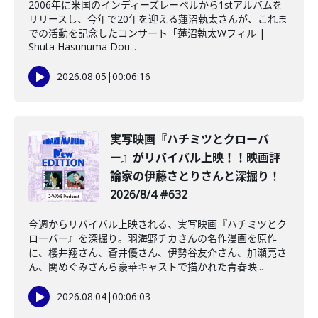
2006年に米国のインディーズレーベルから1stアルバムを
リリースし、今年で20年を迎える蓮沼執太さんが、これま
での活動を記念したコンサート「蓮沼執太Wフィル |
Shuta Hasunuma Dou...
2026.08.05
|
00:06:16
️実写映画『ハチミツとクローバ
ー』がリバイバル上映！！映画評
論家の伊藤さとりさんと深掘り！
2026/8/4 #632
今週からリバイバル上映される、実写映画『ハチミツとク
ローバー』を深掘り。羽海野チカさんの名作漫画を原作
に、櫻井翔さん、蒼井優さん、伊勢谷友介さん、加瀬亮さ
ん、関めぐみさんら豪華キャストで描かれた青春映...
2026.08.04
|
00:06:03