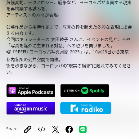
気候変動、テクノロジー、戦争など、ヨーロッパが直面する現実
を再構築する試みを、
アーティストの方々が表現。
公募作品から招待作家まで、写真の枠を超えた多彩な表現に出会
える内容です。
今回はキュレーターの 太田睦子 さんに、イベントの見どころや
「写真を媒介に生まれる対話」への想いを伺いました。
🎧『SEEEU ヨーロッパ写真月間 2025』は、10月23日から東京
都内各所の公共空間で開催。
街を歩きながら、ヨーロッパの“現実の輪郭”に触れてみてくださ
い。
Share