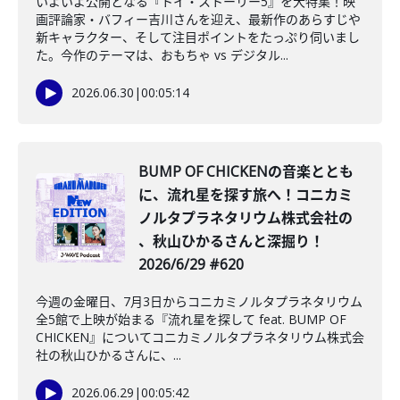
いよいよ公開となる『トイ・ストーリー5』を大特集！映
画評論家・バフィー吉川さんを迎え、最新作のあらすじや
新キャラクター、そして注目ポイントをたっぷり伺いまし
た。今作のテーマは、おもちゃ vs デジタル...
2026.06.30
|
00:05:14
BUMP OF CHICKENの音楽ととも
に、流れ星を探す旅へ！コニカミ
ノルタプラネタリウム株式会社の
、秋山ひかるさんと深掘り！
2026/6/29 #620
今週の金曜日、7月3日からコニカミノルタプラネタリウム
全5館で上映が始まる『流れ星を探して feat. BUMP OF
CHICKEN』についてコニカミノルタプラネタリウム株式会
社の秋山ひかるさんに、...
2026.06.29
|
00:05:42