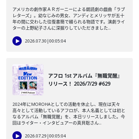
アメリカの劇作家ＡＲガーニーによる朗読劇の戯曲「ラブ
レターズ」。幼なじみの男女、アンディとメリッサが五十
年の間に交わした往復書簡で綴られる物語です。演劇ライ
ターの上野紀子さんに深掘りしていただきました...
2026.07.30
|
00:05:04
アフロ 1st アルバム『無職覚醒』
リリース！ 2026/7/29 #629
2024年にMOROHAとしての活動を休止し、現在は天々
高々として活動しているアフロが、本人名義としては初と
なるアルバム「無職覚醒」を、本日リリースしました。今
回はライター・インタビュアーの真貝聡さん...
2026.07.29
|
00:05:04