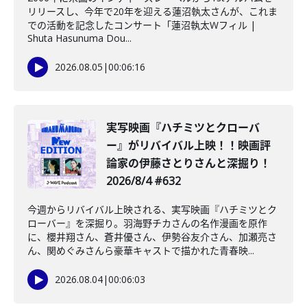
リリースし、今年で20年を迎える蓮沼執太さんが、これま
での活動を記念したコンサート「蓮沼執太Wフィル |
Shuta Hasunuma Dou...
2026.08.05
|
00:06:16
️実写映画『ハチミツとクローバ
ー』がリバイバル上映！！映画評
論家の伊藤さとりさんと深掘り！
2026/8/4 #632
今週からリバイバル上映される、実写映画『ハチミツとク
ローバー』を深掘り。羽海野チカさんの名作漫画を原作
に、櫻井翔さん、蒼井優さん、伊勢谷友介さん、加瀬亮さ
ん、関めぐみさんら豪華キャストで描かれた青春映...
2026.08.04
|
00:06:03