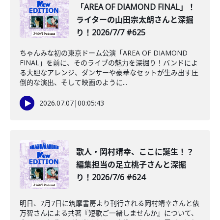
「AREA OF DIAMOND FINAL」！
ライターの山田宗太朗さんと深掘
り！2026/7/7 #625
ちゃんみな初の東京ドーム公演「AREA OF DIAMOND
FINAL」を前に、そのライブの魅力を深掘り！バンドによ
る大胆なアレンジ、ダンサーや豪華なセットが生み出す圧
倒的な演出、そして映画のように...
2026.07.07
|
00:05:43
️歌人・岡村靖幸、ここに誕生！？
編集担当の足立桃子さんと深掘
り！2026/7/6 #624
明日、7月7日に筑摩書房より刊行される岡村靖幸さんと俵
万智さんによる共著『短歌ご一緒しませんか』について、