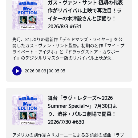
ガス・ヴァン・サント 初期の代表
作がリバイバル上映で再注目！ラ
イターの木津毅さんと深掘り！
2026/8/3 #631
先月、8年ぶりの最新作『デッドマンズ・ワイヤー』を公
開したガス・ヴァン・サント監督。初期の名作『マイ・プ
ライベート・アイダホ』と『ドラッグストア・カウボー
イ』のデジタルリマスター版のリバイバル上映が決...
2026.08.03
|
00:05:05
舞台「ラヴ・レターズ～2026
Summer Special～」7月30日よ
り、渋谷・パルコ劇場で開幕！
2026/7/30 #630
アメリカの劇作家ＡＲガーニーによる朗読劇の戯曲「ラブ