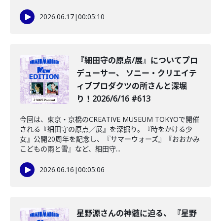
2026.06.17
|
00:05:10
️『細田守の原点/展』についてプロ
デューサー、 ソニー・クリエイテ
ィブプロダクツの所さんと深堀
り！2026/6/16 #613
今回は、東京・京橋のCREATIVE MUSEUM TOKYOで開催
される『細田守の原点／展』を深掘り。『時をかける少
女』公開20周年を記念し、『サマーウォーズ』『おおかみ
こどもの雨と雪』など、細田守...
2026.06.16
|
00:05:06
星野源さんの神髄に迫る、 『星野