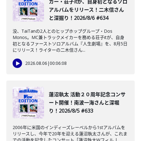
カー・荘子itが、自身初となるソロ
アルバムをリリース！二木信さん
と深掘り！2026/8/6 #634
没、TaiTanの2人とのヒップホップグループ・Dos
Monos。MC兼トラックメイカーを務める荘子itが、自身
初となるファーストソロアルバム『人生劇場』を、8月5日
にリリース！ライターの二木信さん...
2026.08.06
|
00:06:08
蓮沼執太 活動２０周年記念コンサ
ート開催！南波一海さんと深堀
り！2026/8/5 #633
2006年に米国のインディーズレーベルから1stアルバムを
リリースし、今年で20年を迎える蓮沼執太さんが、これま
での活動を記念したコンサート「蓮沼執太Wフィル |