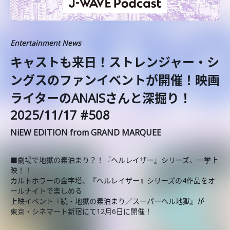
Entertainment News
キャストも来日！ストレンジャー・シ
ングスのファンイベントが開催！映画
ライターのANAISさんと深掘り！
2025/11/17 #508
NiEW EDITION from GRAND MARQUEE
■劇場で地獄の素泊まり？！『ヘルレイザー』シリーズ、一挙上
映！！
カルトホラーの金字塔、『ヘルレイザー』シリーズの4作品をオ
ールナイトで楽しめる
上映イベント『続・地獄の素泊まり／スーパーヘル地獄』が
東京・シネマート新宿にて12月6日に開催！