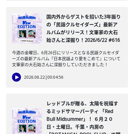
️国内外からゲストを招いた3年振り
の「民謡クルセイダーズ」最新ア
ルバムがリリース！文筆家の大石
始さんと深掘り！2026/6/22 #616
今週の金曜日、6月26日にリリースとなる民謡クルセイダ
ーズの最新アルバム『日本民謡より愛をこめて』について
文筆家の大石始さんに深掘りしていただきました！
2026.06.22
|
00:04:56
レッドブルが贈る、太陽を祝福す
るミッドサマーパーティ 「Red
Bull Midsummer」！ ６月２０
日・土曜日。千葉・内房の