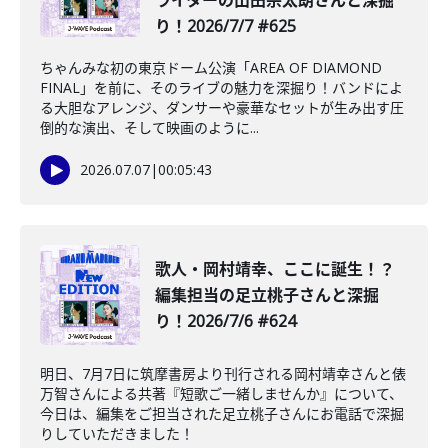
ライターの山田宗太朗さんと深掘
り！2026/7/7 #625
ちゃんみな初の東京ドーム公演「AREA OF DIAMOND
FINAL」を前に、そのライブの魅力を深掘り！バンドによ
る大胆なアレンジ、ダンサーや豪華なセットが生み出す圧
倒的な演出、そして映画のように...
2026.07.07
|
00:05:43
️歌人・岡村靖幸、ここに誕生！？
編集担当の足立桃子さんと深掘
り！2026/7/6 #624
明日、7月7日に筑摩書房より刊行される岡村靖幸さんと俵
万智さんによる共著『短歌ご一緒しませんか』について、
今日は、編集をご担当された足立桃子さんにお電話で深掘
りしていただきました！