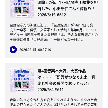
源論』が6月17日に発売！編集を担
当した、小田部仁さんと深掘り！
2026/6/15 #612
星野源さんの神髄に迫る、『星野源論』が6月17日に発
売！音楽家・俳優・文筆家として活動！昨年6月に、ソロ
デビュー15周年を迎えた星野源さん。そんな星野源さんの
全体像に迫る『星野源論』！一体どんな一冊に...
2026.06.15
|
00:07:10
第4回音楽本大賞、大賞作品
は・・・『即興がつなぐ未来 音
楽と社会の狭間でおっとっと』
2026/6/4 #611
音楽の聴き方や作り方を変えてくれるような、すぐれた音
楽本の存在をたくさんの人に届けたい！そして書店の音楽