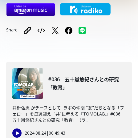
Share
#036 五十嵐悠紀さんとの研究
「教育」
井桁弘恵 がチーフとして ラボの仲間 "友"だちとなる「フ
ェロー」を毎週迎え "共"に考える『TOMOLAB.』#036
五十嵐悠紀さんとの研究「教育」（ラ...
2024.08.24
|
00:49:43