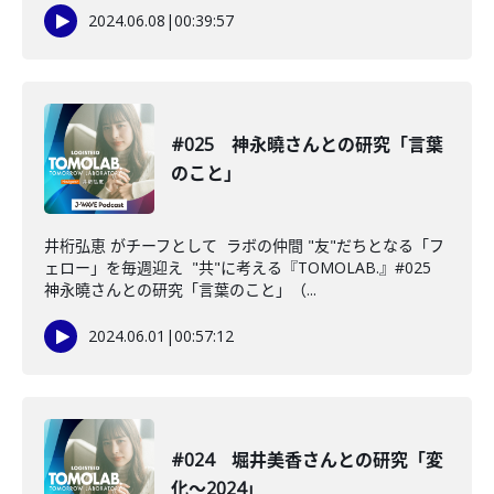
2024.06.08
|
00:39:57
#025 神永曉さんとの研究「言葉
のこと」
井桁弘恵 がチーフとして ラボの仲間 "友"だちとなる「フ
ェロー」を毎週迎え "共"に考える『TOMOLAB.』#025
神永曉さんとの研究「言葉のこと」（...
2024.06.01
|
00:57:12
#024 堀井美香さんとの研究「変
化〜2024」