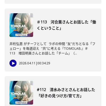
＃113 河合薫さんとお話した「働
くということ」
井桁弘恵 がチーフとして ラボの仲間 "友"だちとなる「フ
ェロー」を毎週迎え "共"に考える『TOMOLAB.』＃
113 増田明美さんとお話した「チーム」（...
2026.04.11
|
00:34:29
#112 清水みさとさんとお話した
「好きの見つけ方/育て方」