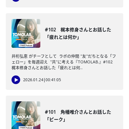
#102 梶本修身さんとお話した
「疲れとは何か」
井桁弘恵 がチーフとして ラボの仲間 "友"だちとなる「フ
ェロー」を毎週迎え "共"に考える『TOMOLAB.』#102
梶本修身さんとお話した「疲れとは何...
2026.01.24
|
00:41:05
#101 角幡唯介さんとお話した
「ピーク」