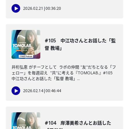
2026.02.21
|
00:36:20
#105 中江功さんとお話した「監
督 教場」
井桁弘恵 がチーフとして ラボの仲間 "友"だちとなる「フ
ェロー」を毎週迎え "共"に考える『TOMOLAB.』#105
中江功さんとお話した「監督 教場」...
2026.02.14
|
00:46:44
#104 岸澤美希さんとお話した