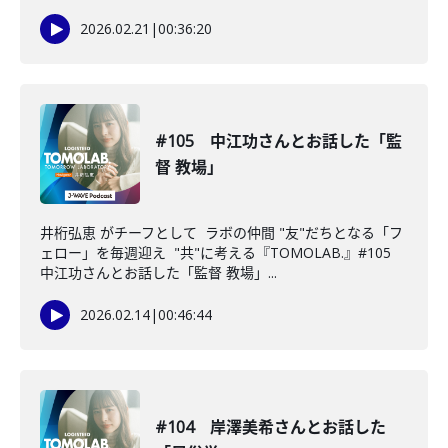
2026.02.21
|
00:36:20
#105 中江功さんとお話した「監
督 教場」
井桁弘恵 がチーフとして ラボの仲間 "友"だちとなる「フ
ェロー」を毎週迎え "共"に考える『TOMOLAB.』#105
中江功さんとお話した「監督 教場」...
2026.02.14
|
00:46:44
#104 岸澤美希さんとお話した