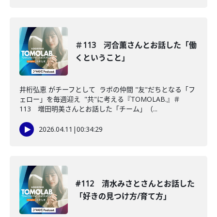
＃113 河合薫さんとお話した「働
くということ」
井桁弘恵 がチーフとして ラボの仲間 "友"だちとなる「フ
ェロー」を毎週迎え "共"に考える『TOMOLAB.』＃
113 増田明美さんとお話した「チーム」（...
2026.04.11
|
00:34:29
#112 清水みさとさんとお話した
「好きの見つけ方/育て方」