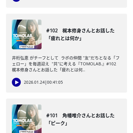
#102 梶本修身さんとお話した
「疲れとは何か」
井桁弘恵 がチーフとして ラボの仲間 "友"だちとなる「フ
ェロー」を毎週迎え "共"に考える『TOMOLAB.』#102
梶本修身さんとお話した「疲れとは何...
2026.01.24
|
00:41:05
#101 角幡唯介さんとお話した
「ピーク」