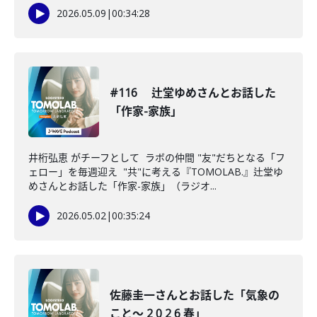
2026.05.09
|
00:34:28
#116 辻堂ゆめさんとお話した
「作家-家族」
井桁弘恵 がチーフとして ラボの仲間 "友"だちとなる「フ
ェロー」を毎週迎え "共"に考える『TOMOLAB.』辻堂ゆ
めさんとお話した「作家-家族」（ラジオ...
2026.05.02
|
00:35:24
佐藤圭一さんとお話した「気象の
こと〜 2 0 2 6 春」