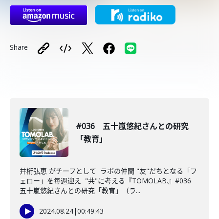
Share
#036 五十嵐悠紀さんとの研究
「教育」
井桁弘恵 がチーフとして ラボの仲間 "友"だちとなる「フ
ェロー」を毎週迎え "共"に考える『TOMOLAB.』#036
五十嵐悠紀さんとの研究「教育」（ラ...
2024.08.24
|
00:49:43