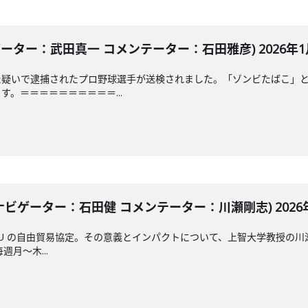
ーター：武田真一 コメンテーター：石田雅彦) 2026年1月
た疑いで逮捕されたプロ野球選手が送検されました。「ゾンビたばこ」
。＝＝＝＝＝＝＝＝＝＝...
ナビゲーター：石田健 コメンテーター：川瀬剛志) 2026年
U の自由貿易協定。その意義とインパクトについて、上智大学教授の
毎週月～木...