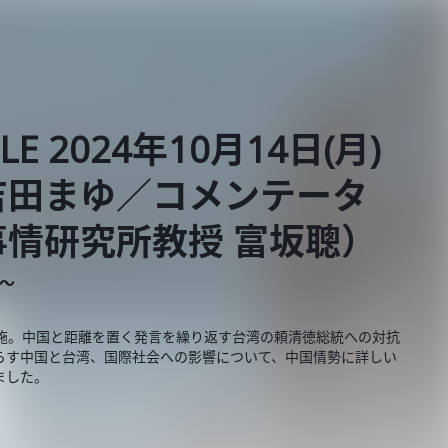
BLE 2024年10月14日(月)
吉田まゆ／コメンテータ
情研究所教授 富坂聰）
E～
実施。中国と距離を置く発言を繰り返す台湾の頼清徳総統への対抗
らす中国と台湾、国際社会への影響について、中国情勢に詳しい
ました。