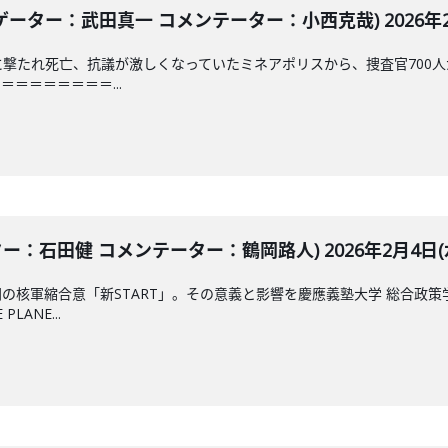
ゲーター：武田真一 コメンテーター：小西克哉) 2026年2
局に撃たれ死亡、抗議が激しくなっていたミネアポリスから、捜査官70
＝＝＝＝＝＝＝...
ター：石田健 コメンテーター：鶴岡路人) 2026年2月4日(
の核軍縮合意「新START」。その意義と影響を慶應義塾大学 総合政
LANE...