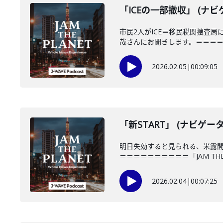
「ICEの一部撤収」 (ナビ
市民2人がICE＝移民税関捜査
哉さんにお聞きします。＝＝＝＝＝
2026.02.05
|
00:09:05
「新START」 (ナビゲー
明日失効すると見られる、米露間
＝＝＝＝＝＝＝＝＝＝「JAM THE P
2026.02.04
|
00:07:25