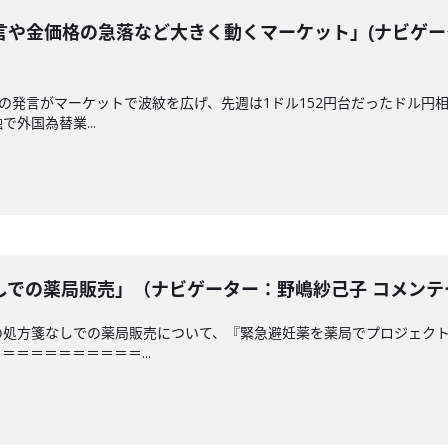
言や金価格の急落など大きく動くマーケット」(ナビゲー
相の発言がマーケットで波紋を広げ、先週は1ドル152円台だったドル円
外国為替業...
での薬局販売」（ナビゲーター：野嶋紗己子 コメンテータ
の処方箋なしでの薬局販売について、『緊急避妊薬を薬局でプロジェクト
＝＝＝＝＝＝＝＝＝...