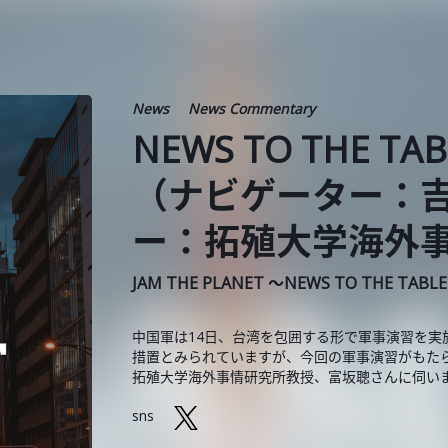
News
News Commentary
NEWS TO THE TA
（ナビゲーター：
ー：拓殖大学海外事
JAM THE PLANET ～NEWS TO THE TABL
中国軍は14日、台湾を包囲する形で軍事演習を
措置とみられていますが、今回の軍事演習がもた
拓殖大学海外事情研究所教授、富坂聰さんに伺い
sns