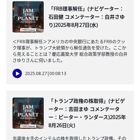
「FRB理事解任」(ナビゲーター：
石田健 コメンテーター：白井さゆ
り)2025年8月27日(水)
＜FRB理事解任＞アメリカの中央銀行にあたるFRBのクッ
ク理事が、トランプ大統領から解任通告を受けた。ここか
ら見えることとは？慶応義塾大学 総合政策学部教授の白井
さゆりさんに伺いました。
2025.08.27
|
00:08:13
「トランプ政権の株取得」(ナビゲ
ーター：吉田まゆ コメンテータ
ー：ピーター・ランダース)2025年
8月26日(火)
半導体大手のインテルの株を取得したトランプ政権。その