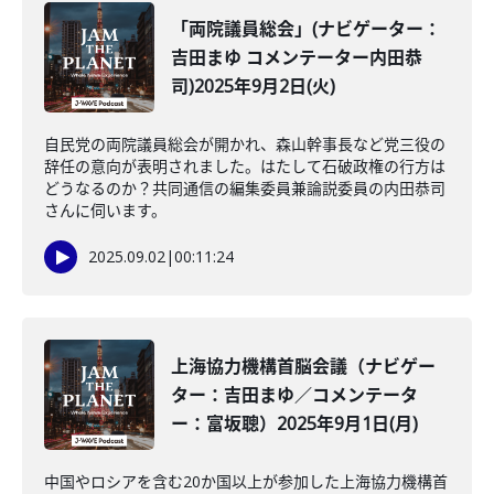
「両院議員総会」(ナビゲーター：
吉田まゆ コメンテーター内田恭
司)2025年9月2日(火)
自民党の両院議員総会が開かれ、森山幹事長など党三役の
辞任の意向が表明されました。はたして石破政権の行方は
どうなるのか？共同通信の編集委員兼論説委員の内田恭司
さんに伺います。
2025.09.02
|
00:11:24
上海協力機構首脳会議（ナビゲー
ター：吉田まゆ／コメンテータ
ー：富坂聰）2025年9月1日(月)
中国やロシアを含む20か国以上が参加した上海協力機構首