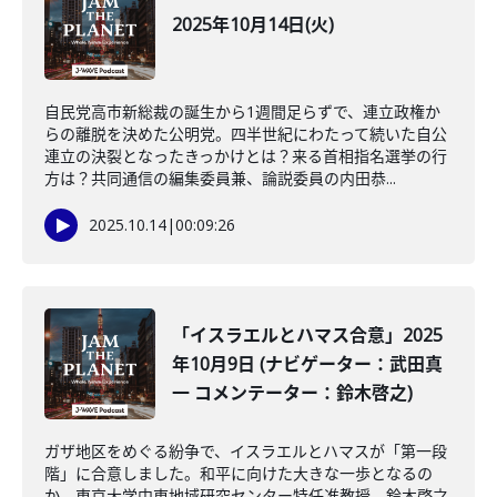
2025年10月14日(火)
自民党高市新総裁の誕生から1週間足らずで、連立政権か
らの離脱を決めた公明党。四半世紀にわたって続いた自公
連立の決裂となったきっかけとは？来る首相指名選挙の行
方は？共同通信の編集委員兼、論説委員の内田恭...
2025.10.14
|
00:09:26
「イスラエルとハマス合意」2025
年10月9日 (ナビゲーター：武田真
一 コメンテーター：鈴木啓之)
ガザ地区をめぐる紛争で、イスラエルとハマスが「第一段
階」に合意しました。和平に向けた大きな一歩となるの
か。東京大学中東地域研究センター特任准教授、鈴木啓之