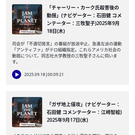
「チャーリー・カーク氏殺害後の
動揺」(ナビゲーター：石田健 コメ
ンテーター：三牧聖子)2025年9月
18日(木)
司会が「不適切発言」の番組が放送中止、急進左派の運動
「アンティファ」がテロ組織指定。これらアメリカ社会の
動揺について、同志社大学教授の三牧聖子さんに伺いま
す。
2025.09.18
|
00:09:21
「ガザ地上侵攻」(ナビゲーター：
石田健 コメンテーター：江崎智絵)
2025年9月17日(水)