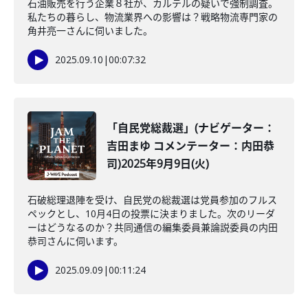
石油販売を行う企業８社が、カルテルの疑いで強制調査。
私たちの暮らし、物流業界への影響は？戦略物流専門家の
角井亮一さんに伺いました。
2025.09.10
|
00:07:32
「自民党総裁選」(ナビゲーター：
吉田まゆ コメンテーター：内田恭
司)2025年9月9日(火)
石破総理退陣を受け、自民党の総裁選は党員参加のフルス
ペックとし、10月4日の投票に決まりました。次のリーダ
ーはどうなるのか？共同通信の編集委員兼論説委員の内田
恭司さんに伺います。
2025.09.09
|
00:11:24