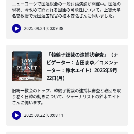
ニューヨークで国連総会の一般討論演説が開催中。国連の
現状、今改めて問われる国連の可能性について。上智大学
名誉教授で元国連広報官の植木安弘さんに伺いました。
2025.09.24
|
00:09:38
「韓鶴子総裁の逮捕状審査」（ナ
ビゲーター：吉田まゆ／コメンテ
ーター：鈴木エイト）2025年9月
22日(月)
旧統一教会のトップ、韓鶴子総裁の逮捕状審査と教団を取
り巻く日韓の動きについて、ジャーナリストの鈴木エイト
さんに伺います。
2025.09.22
|
00:08:11