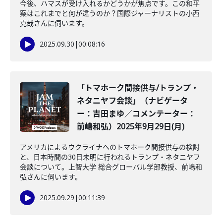
今後、ハマスが受け入れるかどうかが焦点です。この和平
案はこれまでと何が違うのか？国際ジャーナリストの小西
克哉さんに伺います。
2025.09.30
|
00:08:16
「トマホーク間接供与/トランプ・
ネタニヤフ会談」（ナビゲータ
ー：吉田まゆ／コメンテーター：
前嶋和弘）2025年9月29日(月)
アメリカによるウクライナへのトマホーク間接供与の検討
と、日本時間の30日未明に行われるトランプ・ネタニヤフ
会談について。上智大学 総合グローバル学部教授、前嶋和
弘さんに伺います。
2025.09.29
|
00:11:39