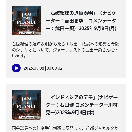
「石破総理の退陣表明」（ナビゲ
ーター：吉田まゆ／コメンテータ
ー：武田一顯）2025年9月8日(月)
石破総理の退陣表明がもたらす政治・政局への影響と今後
のシナリオについて、ジャーナリストの武田一顕さんに伺
います。
2025.09.08
|
00:09:02
「インドネシアのデモ」(ナビゲー
ター：石田健 コメンテーター川村
晃一)2025年9月4日(木)
国会議員への住宅手当増額に反発して、首都ジャカルタか