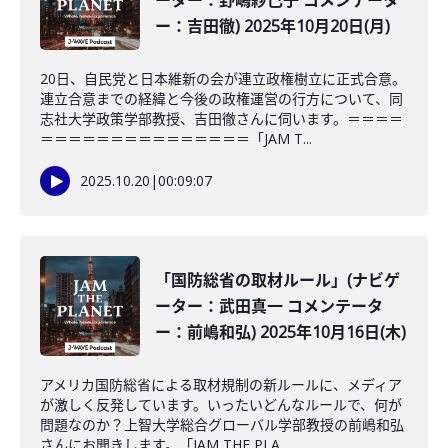
ーター：野嶋紗己子 コメンテータ
ー：吉田徹) 2025年10月20日(月)
20日、自民党と日本維新の会が連立政権樹立に正式合意。
連立合意までの経緯と今後の政権運営の行方について、同
志社大学政策学部教授、吉田徹さんに伺います。＝＝＝＝
＝＝＝＝＝＝＝＝＝＝＝＝＝＝＝「JAM T...
2025.10.20
|
00:09:07
「国防総省の取材ルール」(ナビゲ
ーター：武田真一 コメンテータ
ー：前嶋和弘) 2025年10月16日(木)
アメリカ国防総省による取材規制の新ルールに、メディア
が激しく反発しています。いったいどんなルールで、何が
問題なのか？上智大学総合グローバル学部教授の前嶋和弘
さんにお聞きします。「JAM THE PLA...