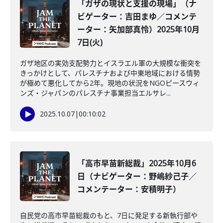
「ガザの現状と支援の現場」（ナ
ビゲーター：吉田まゆ／コメンテ
ーター：矢加部真怜）2025年10月
7日(火)
ガザ地区の実効支配勢力とイスラエル軍の大規模な衝突を
きっかけとして、パレスチナおよび中東地域における情勢
が極めて悪化してから2年。現地の状況をNGOピースウィ
ンズ・ジャパンのパレスチナ事業担当エルサレ...
2025.10.07
|
00:10:02
「高市早苗新総裁」2025年10月6
日（ナビゲーター：野嶋紗己子／
コメンテーター：安積明子）
自民党の高市早苗総裁のもと、7日に発足する新執行部や