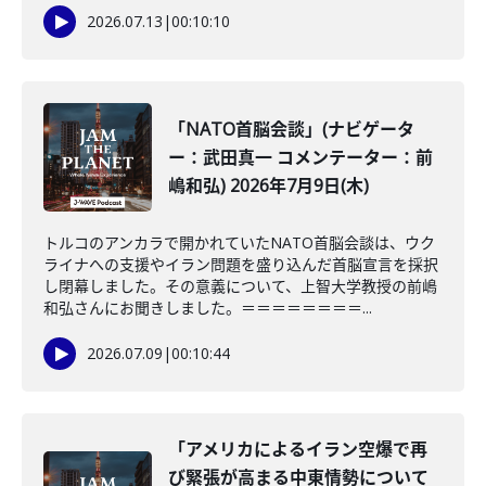
2026.07.13
|
00:10:10
「NATO首脳会談」(ナビゲータ
ー：武田真一 コメンテーター：前
嶋和弘) 2026年7月9日(木)
トルコのアンカラで開かれていたNATO首脳会談は、ウク
ライナへの支援やイラン問題を盛り込んだ首脳宣言を採択
し閉幕しました。その意義について、上智大学教授の前嶋
和弘さんにお聞きしました。＝＝＝＝＝＝＝＝...
2026.07.09
|
00:10:44
「アメリカによるイラン空爆で再
び緊張が高まる中東情勢について