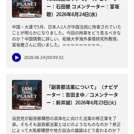
ー：石田健 コメンテーター：富坂
聰）2026年6月24日(水)
中国・大連で5月、日本人2人が中国当局に拘束されていた
ことが明らかになりました。今回の拘束をどう見るべきな
のか？中国情勢に詳しい、拓殖大学海外事情研究所教授、
富坂聰さんに伺いました。＝＝＝＝＝＝＝＝＝...
2026.06.24
|
00:09:32
「副首都法案について」（ナビゲ
ーター：吉田まゆ／コメンテータ
ー：新井誠）2026年6月23日(火)
自民党が副首都構想の具体化に向けた法案の修正案を了
承。そもそも副首都法案とはどのようなものなのか？修正
によって大阪都構想や地方自治の議論はどう変わるのか？