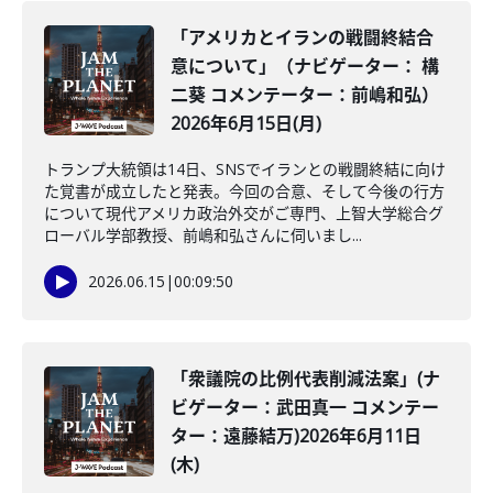
「アメリカとイランの戦闘終結合
意について」（ナビゲーター： 構
二葵 コメンテーター：前嶋和弘）
2026年6月15日(月)
トランプ大統領は14日、SNSでイランとの戦闘終結に向け
た覚書が成立したと発表。今回の合意、そして今後の行方
について現代アメリカ政治外交がご専門、上智大学総合グ
ローバル学部教授、前嶋和弘さんに伺いまし...
2026.06.15
|
00:09:50
「衆議院の比例代表削減法案」(ナ
ビゲーター：武田真一 コメンテー
ター：遠藤結万)2026年6月11日
(木)