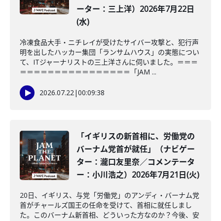
ーター：三上洋）2026年7月22日
(水)
冷凍食品大手・ニチレイが受けたサイバー攻撃と、犯行声
明を出したハッカー集団「ランサムハウス」の実態につい
て、ITジャーナリストの三上洋さんに伺いました。＝＝＝
＝＝＝＝＝＝＝＝＝＝＝＝＝＝＝＝「JAM ...
2026.07.22
|
00:09:38
「イギリスの新首相に、労働党の
バーナム党首が就任」（ナビゲー
ター：瀧口友里奈／コメンテータ
ー：小川浩之）2026年7月21日(火)
20日、イギリス、与党「労働党」のアンディ・バーナム党
首がチャールズ国王の任命を受けて、首相に就任しまし
た。このバーナム新首相、どういった方なのか？今後、安