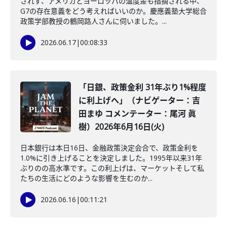
されず、アメリカとヨーロッパの温度差も指摘される中、
G7の存在意義をどう考えればいいのか。慶應義塾大学総合
政策学部教授の鶴岡路人さんに伺いました。...
2026.06.17
|
00:08:33
「日銀、政策金利 31年ぶり1%程度
に利上げへ」（ナビゲーター：吉
田まゆ コメンテーター：尾河 眞
樹）2026年6月16日(火)
日本銀行は本日16日、金融政策決定会合で、政策金利を
1.0%に引き上げることを決定しました。1995年以来31年
ぶりのの高水準です。この利上げは、マーケットそして私
たちの生活にどのような影響を生むのか...
2026.06.16
|
00:11:21