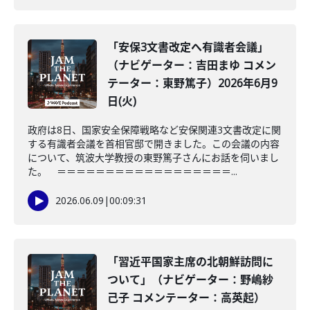
「安保3文書改定へ有識者会議」
（ナビゲーター：吉田まゆ コメン
テーター：東野篤子）2026年6月9
日(火)
政府は8日、国家安全保障戦略など安保関連3文書改定に関
する有識者会議を首相官邸で開きました。この会議の内容
について、筑波大学教授の東野篤子さんにお話を伺いまし
た。 ＝＝＝＝＝＝＝＝＝＝＝＝＝＝＝＝＝＝...
2026.06.09
|
00:09:31
「習近平国家主席の北朝鮮訪問に
ついて」（ナビゲーター：野嶋紗
己子 コメンテーター：高英起）