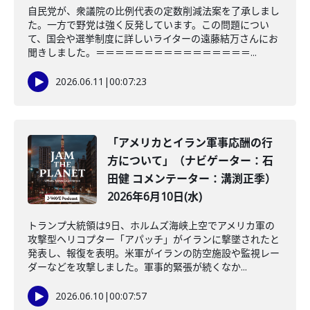
自民党が、衆議院の比例代表の定数削減法案を了承しまし
た。一方で野党は強く反発しています。この問題につい
て、国会や選挙制度に詳しいライターの遠藤結万さんにお
聞きしました。＝＝＝＝＝＝＝＝＝＝＝＝＝＝＝＝...
2026.06.11
|
00:07:23
「アメリカとイラン軍事応酬の行
方について」（ナビゲーター：石
田健 コメンテーター：溝渕正季）
2026年6月10日(水)
トランプ大統領は9日、ホルムズ海峡上空でアメリカ軍の
攻撃型ヘリコプター「アパッチ」がイランに撃墜されたと
発表し、報復を表明。米軍がイランの防空施設や監視レー
ダーなどを攻撃しました。軍事的緊張が続くなか...
2026.06.10
|
00:07:57