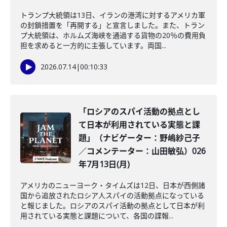
トランプ大統領は13日、イランの港湾に対するアメリカ軍
の封鎖措置を「再開する」と宣言しました。また、トラン
プ大統領は、ホルムズ海峡を通過する貨物の20％の費用負
担を求めると一方的に主張しています。両国...
2026.07.14
|
00:10:33
「ロシアのスパイ活動の拠点とし
て日本が利用されている実態と課
題」（ナビゲーター：野嶋紗己子
／コメンテーター：山田敏弘）026
年7月13日(月)
アメリカのニューヨーク・タイムズは12日、日本が西側諸
国から追放されたロシア人スパイの活動拠点になっている
と報じました。ロシアのスパイ活動の拠点として日本が利
用されている実態と課題について、各国の諜報...