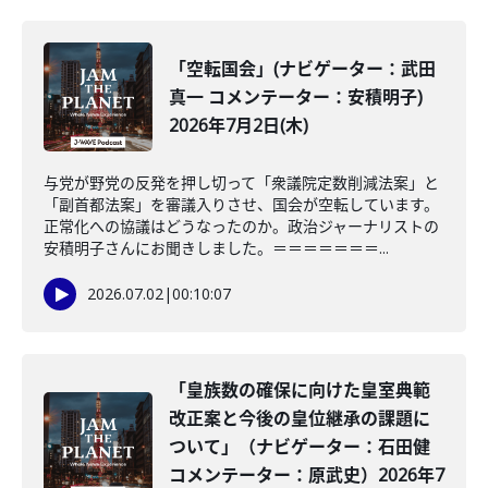
「空転国会」(ナビゲーター：武田
真一 コメンテーター：安積明子)
2026年7月2日(木)
与党が野党の反発を押し切って「衆議院定数削減法案」と
「副首都法案」を審議入りさせ、国会が空転しています。
正常化への協議はどうなったのか。政治ジャーナリストの
安積明子さんにお聞きしました。＝＝＝＝＝＝＝...
2026.07.02
|
00:10:07
「皇族数の確保に向けた皇室典範
改正案と今後の皇位継承の課題に
ついて」（ナビゲーター：石田健
コメンテーター：原武史）2026年7