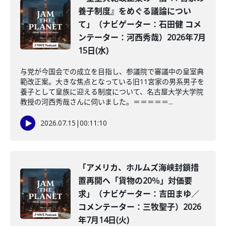
養子制度』をめぐる議論につい
て」（ナビゲーター：石田健 コメ
ンテーター：河西秀哉）2026年7月
15日(水)
与党が今国会での成立を目指し、参議院で審議中の皇室典
範改正案。大きな焦点となっている旧11宮家の男系男子を
養子として皇族に迎える制度について、名古屋大学大学院
教授の河西秀哉さんに伺いました。＝＝＝＝＝...
2026.07.15
|
00:11:10
「アメリカ、ホルムズ海峡封鎖措
置再開へ「貨物の20％」対価要
求」（ナビゲーター：吉田まゆ／
コメンテーター：三牧聖子）2026
年7月14日(火)