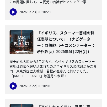
この問題に関して、自民党の有識者ヒアリングで意...
2026.06.23
|
00:10:23
「イギリス、スターマー首相の辞
任表明について」（ナビゲータ
ー：野嶋紗己子 コメンテーター：
若松邦弘）2026年6月22日(月)
歴史的な大勝から2年足らず、なぜイギリスのスターマー
首相は退陣へ追い込まれたのか？イギリス現代政治がご専
門、東京外国語大教授、若松邦弘さんに伺いました。
「JAM THE PLANET」毎週月～木曜 1...
2026.06.22
|
00:10:01