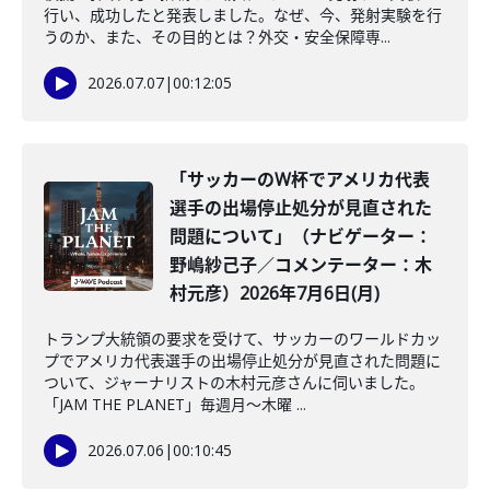
行い、成功したと発表しました。なぜ、今、発射実験を行
うのか、また、その目的とは？外交・安全保障専...
2026.07.07
|
00:12:05
「サッカーのW杯でアメリカ代表
選手の出場停止処分が見直された
問題について」（ナビゲーター：
野嶋紗己子／コメンテーター：木
村元彦）2026年7月6日(月)
トランプ大統領の要求を受けて、サッカーのワールドカッ
プでアメリカ代表選手の出場停止処分が見直された問題に
ついて、ジャーナリストの木村元彦さんに伺いました。
「JAM THE PLANET」毎週月～木曜 ...
2026.07.06
|
00:10:45