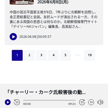
2026年6月8日(月)
中国の習近平国家主席が8日、7年ぶりに北朝鮮を訪問し、
金正恩総書記と会談。友好ムードが演出される一方、その
裏にある両国の思惑とは何なのか。北朝鮮情報専門サイト
「デイリーNKジャパン」編集長、高英起さん...
2026.06.08
|
00:09:37
…
1
2
3
4
5
19
「チャーリー・カーク氏殺害後の動揺」(ナビゲーター：石田健 コメンテーター：三牧聖子)2025年9月18日(木)
1x
15
15
00:00
09:21