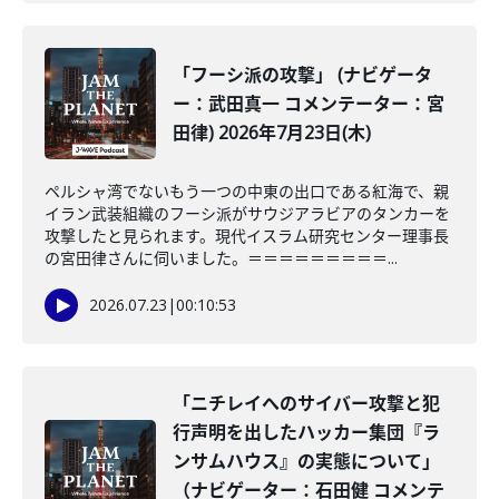
「フーシ派の攻撃」 (ナビゲータ
ー：武田真一 コメンテーター：宮
田律) 2026年7月23日(木)
ペルシャ湾でないもう一つの中東の出口である紅海で、親
イラン武装組織のフーシ派がサウジアラビアのタンカーを
攻撃したと見られます。現代イスラム研究センター理事長
の宮田律さんに伺いました。＝＝＝＝＝＝＝＝＝...
2026.07.23
|
00:10:53
「ニチレイへのサイバー攻撃と犯
行声明を出したハッカー集団『ラ
ンサムハウス』の実態について」
（ナビゲーター：石田健 コメンテ