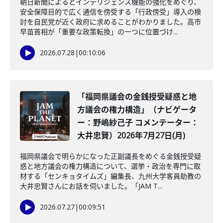
朝日新聞によるとインテリジェンス機能の強化をめぐり、
安全保障目的で広く通信を傍受する「行政傍受」導入の検
討を自民党が近く政府に求めることがわかりました。高市
早苗首相が「重要な政策転換」の一つに位置づけ...
2026.07.28
|
00:10:06
「福岡県議会の金銭授受疑惑と地
方議会の権力構造」（ナビゲータ
ー：野嶋紗己子 コメンテーター：
大井忠賢）2026年7月27日(月)
福岡県議会で明らかになった正副議長をめぐる金銭授受疑
惑と地方議会の権力構造について、選挙・政治を専門に取
材する「センキョタイムズ」編集長、九州大学客員助教の
大井忠賢さんにお話を伺いました。「JAM T...
2026.07.27
|
00:09:51