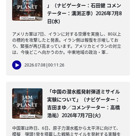
」（ナビゲーター：石田健 コメン
テーター：溝渕正季）2026年7月8
日(水)
アメリカ軍は7日、イランに対する空爆を実施し、80以上
の標的を攻撃したと発表。イラン側は報復を示唆してお
り、緊張が再び高まっています。アメリカとイランの対立
は、今後どこへ向かうのか。中東地域の政治・軍...
2026.07.08
|
00:11:26
「中国の潜水艦発射弾道ミサイル
実験について」（ナビゲーター：
吉田まゆ／コメンテーター：高橋
浩祐）2026年7月7日(火)
中国軍は昨日、6日、原子力潜水艦から太平洋に向けて、
模擬 弾頭1発を搭載した戦略ミサイルを発射する実験を