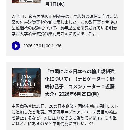
月1日(水)
7月1日、衆参両院の正副議長は、皇族数の確保に向けた法
案の付帯決議案を各党に示しました。この改正案と今後の
皇位継承の課題について、長年皇室を研究されている明治
学院大学名誉教授の原武史さんに伺いました。...
2026.07.01
|
00:11:36
「中国による日本への輸出規制強
化について」（ナビゲーター：野
嶋紗己子／コメンテーター：近藤
大介）2026年6月29日(月)
中国商務省は29日、20の日本企業・団体を輸出規制リスト
に追加したと発表。軍民両用＝デュアルユース品目の輸出
を禁止するなど、対日圧力をさらに強めています。その狙
いはどこにあるのか？中国情勢に詳しい、ジ...