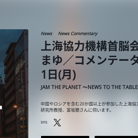
News
News Commentary
上海協力機構首脳
まゆ／コメンテータ
1日(月)
JAM THE PLANET ～NEWS TO THE TABL
中国やロシアを含む20か国以上が参加した上海
研究所教授、富坂聰さんに伺います。
sns