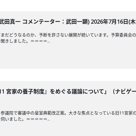
田真一 コメンテーター：武田一顕) 2026年7月16日(木
だまだどうなるのか、予断を許さない展開が続いています。予算委員会の
きしました。＝＝＝＝...
11 宮家の養子制度』をめぐる議論について」（ナビゲ
参議院で審議中の皇室典範改正案。大きな焦点となっている旧11宮家
いました。＝＝＝＝＝...