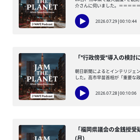
介さんに伺いました。＝＝＝＝＝＝
2026.07.29
|
00:10:44
「"行政傍受"導入の検討に
朝日新聞によるとインテリジェ
した。高市早苗首相が「重要な政策
2026.07.28
|
00:10:06
「福岡県議会の金銭授受疑
(月)