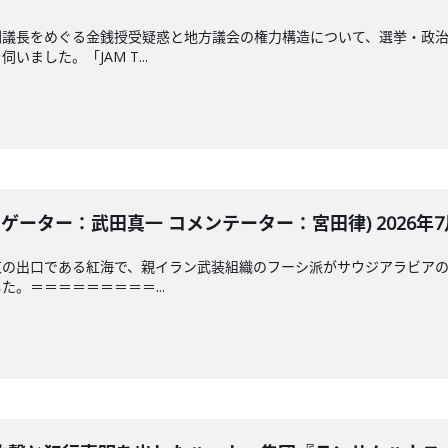
副議長をめぐる金銭授受疑惑と地方議会の権力構造について、選挙・政
ました。「JAM T...
ゲーター：武田真一 コメンテーター：宮田律) 2026年7月
東の出口である紅海で、親イラン武装組織のフーシ派がサウジアラビア
。＝＝＝＝＝＝＝＝＝...