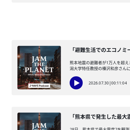
「避難生活でのエコノミー
熊本地震の避難者が1万人を超
潟大学特任教授の榛沢和彦さんに伺い
2026.07.30
|
00:11:04
「熊本県で発生した最大震
28日、熊本県で最大震度7を観