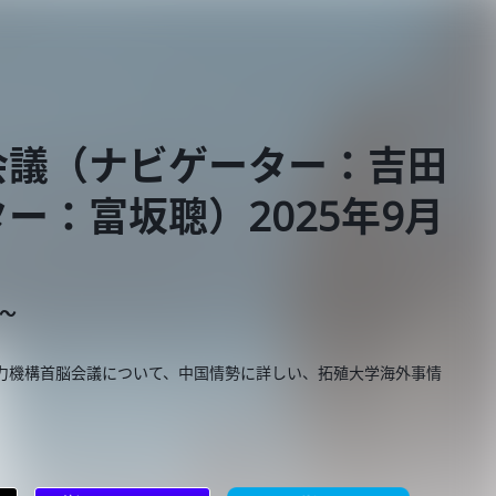
会議（ナビゲーター：吉田
ー：富坂聰）2025年9月
E～
協力機構首脳会議について、中国情勢に詳しい、拓殖大学海外事情